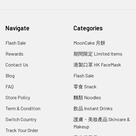
Navigate
Categories
Flash Sale
MoonCake 月餅
Rewards
期間限定 Limited Items
Contact Us
港製口罩 HK FaceMask
Blog
Flash Sale
FAQ
零食 Snack
Store Policy
麵類 Noodles
Term & Condition
飲品 Instant Drinks
Switch Country
護膚・美妝產品 Skincare &
Makeup
Track Your Order