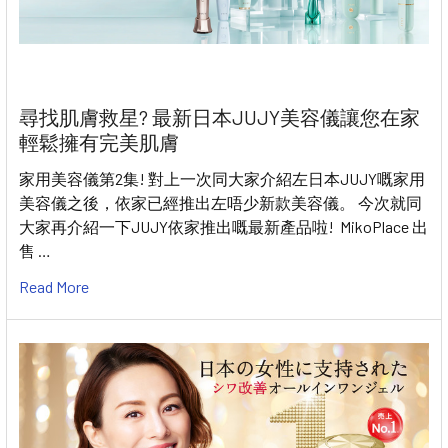
尋找肌膚救星? 最新日本JUJY美容儀讓您在家
輕鬆擁有完美肌膚
家用美容儀第2集! 對上一次同大家介紹左日本JUJY嘅家用
美容儀之後，依家已經推出左唔少新款美容儀。 今次就同
大家再介紹一下JUJY依家推出嘅最新產品啦! MikoPlace 出
售 …
Read More