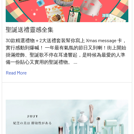
聖誕送禮靈感全集
30款精選禮物＋2大送禮套装幫你寫上 Xmas message 卡，
實行感動到爆喊！ 一年最有氣氛的節日又到喇！街上開始
掛滿燈飾、聖誕歌不停在耳邊響起，是時候為最愛的人準
備一份貼心又實用的聖誕禮物。 …
Read More