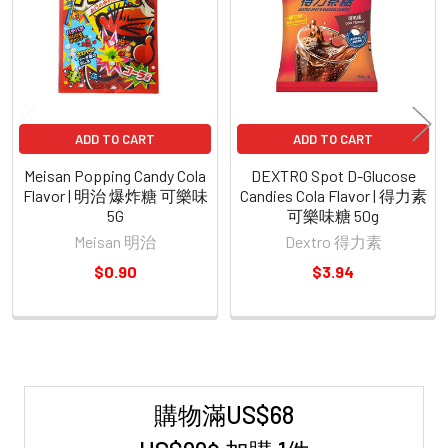
Products
ADD TO CART
ADD TO CART
Meisan Popping Candy Cola
DEXTRO Spot D-Glucose
Flavor | 明治 爆炸糖 可樂味
Candies Cola Flavor | 得力素
5G
可樂味糖 50g
Meisan 明治
Dextro 得力素
$0.90
$3.94
購物滿US$68
Sidebar