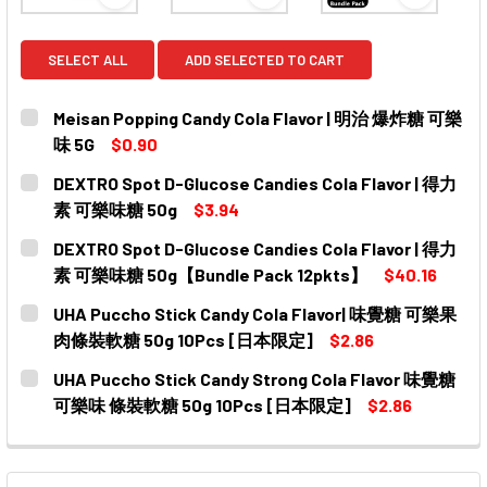
View: Meisan Popping Candy Cola Flavor | 明
View: DEXTRO Spot D-Gluco
View: DE
SELECT ALL
ADD SELECTED TO CART
Meisan Popping Candy Cola Flavor | 明治 爆炸糖 可樂
味 5G
$0.90
CURRENT
QUANTITY:
DEXTRO Spot D-Glucose Candies Cola Flavor | 得力
STOCK:
DECREASE QUANTITY OF MEISAN POPPING CANDY COLA
INCREASE QUANTITY OF MEISAN POPPING C
素 可樂味糖 50g
$3.94
CURRENT
QUANTITY:
DEXTRO Spot D-Glucose Candies Cola Flavor | 得力
STOCK:
DECREASE QUANTITY OF DEXTRO SPOT D-GLUCOSE CAN
INCREASE QUANTITY OF DEXTRO SPOT D-GL
素 可樂味糖 50g【Bundle Pack 12pkts】
$40.16
CURRENT
QUANTITY:
UHA Puccho Stick Candy Cola Flavor| 味覺糖 可樂果
STOCK:
DECREASE QUANTITY OF DEXTRO SPOT D-GLUCOSE CAN
INCREASE QUANTITY OF DEXTRO SPOT D-GL
肉條裝軟糖 50g 10Pcs [日本限定]
$2.86
CURRENT
QUANTITY:
UHA Puccho Stick Candy Strong Cola Flavor 味覺糖
STOCK:
DECREASE QUANTITY OF UHA PUCCHO STICK CANDY 
INCREASE QUANTITY OF UHA PUCCHO STI
可樂味 條裝軟糖 50g 10Pcs [日本限定]
$2.86
CURRENT
QUANTITY:
STOCK:
DECREASE QUANTITY OF UHA PUCCHO STICK CANDY 
INCREASE QUANTITY OF UHA PUCCHO STIC