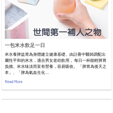
一包米水飲足一日
米水養脾益胃為身體建立健康基礎。由註冊中醫師調配出
屬性平和的米水，適合男女老幼飲用， 每日一杯能輕脾胃
負擔。米水味淡而富有營養，容易吸收。 「脾胃為後天之
本」、「脾為氣血生化 …
Read More