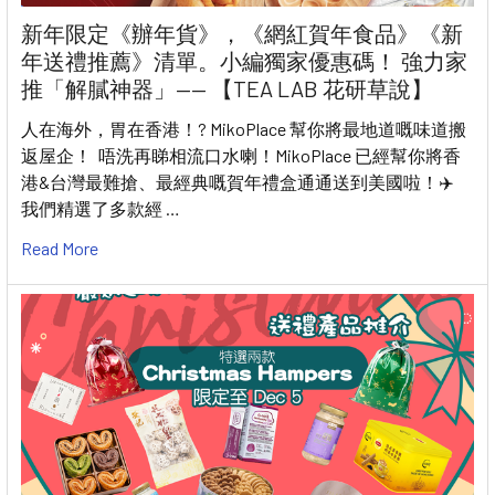
新年限定《辦年貨》，《網紅賀年食品》《新
年送禮推薦》清單。小編獨家優惠碼！ 強力家
推「解膩神器」—— 【TEA LAB 花研草說】
人在海外，胃在香港！? MikoPlace 幫你將最地道嘅味道搬
返屋企！ 唔洗再睇相流口水喇！MikoPlace 已經幫你將香
港&台灣最難搶、最經典嘅賀年禮盒通通送到美國啦！✈️
我們精選了多款經 …
Read More