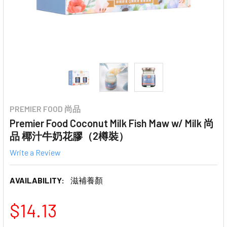
PREMIER FOOD 尚品
Premier Food Coconut Milk Fish Maw w/ Milk 尚
品 椰汁牛奶花膠（2樽裝）
Write a Review
AVAILABILITY:
滋補養顏
$14.13