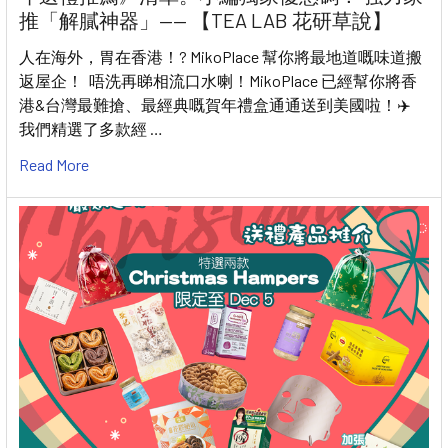
推「解膩神器」—— 【TEA LAB 花研草說】
人在海外，胃在香港！? MikoPlace 幫你將最地道嘅味道搬
返屋企！ 唔洗再睇相流口水喇！MikoPlace 已經幫你將香
港&台灣最難搶、最經典嘅賀年禮盒通通送到美國啦！✈️
我們精選了多款經 …
Read More