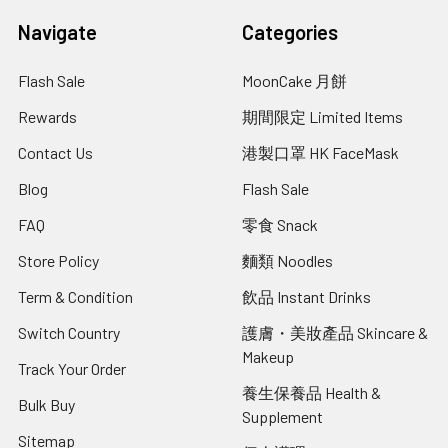
Navigate
Categories
Flash Sale
MoonCake 月餅
Rewards
期間限定 Limited Items
Contact Us
港製口罩 HK FaceMask
Blog
Flash Sale
FAQ
零食 Snack
Store Policy
麵類 Noodles
Term & Condition
飲品 Instant Drinks
Switch Country
護膚・美妝產品 Skincare &
Makeup
Track Your Order
養生保養品 Health &
Bulk Buy
Supplement
Sitemap