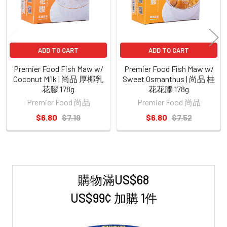
ADD TO CART
ADD TO CART
Premier Food Fish Maw w/
Premier Food Fish Maw w/
Coconut Milk | 尚品 厚椰乳
Sweet Osmanthus | 尚品 桂
花膠 178g
花花膠 178g
Premier Food 尚品
Premier Food 尚品
$6.80
$7.19
$6.80
$7.52
購物滿US$68
Sidebar
US$99¢ 加購 1件