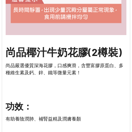
尚品椰汁牛奶花膠(2樽裝)
尚品嚴選優質深海花膠，口感爽滑，含豐富膠原蛋白、多
種維生素及鈣、鋅、鐵等微量元素！
功效：
有助養陰潤肺、補腎益精及潤膚養顏