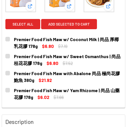
View: Premier Food Fish Maw w/ Coconut Milk
View: Premier Food Fish M
View: P
SELECT ALL
ADD SELECTED TO CART
Premier Food Fish Maw w/ Coconut Milk | 尚品 厚椰
乳花膠 178g
$6.80
$7.19
CURRENT
QUANTITY:
Premier Food Fish Maw w/ Sweet Osmanthus | 尚品
STOCK:
DECREASE QUANTITY OF PREMIER FOOD FISH MAW W/ C
INCREASE QUANTITY OF PREMIER FOOD FISH
桂花花膠 178g
$6.80
$7.52
CURRENT
QUANTITY:
Premier Food Fish Maw with Abalone 尚品 極尚花膠
STOCK:
DECREASE QUANTITY OF PREMIER FOOD FISH MAW W/ S
INCREASE QUANTITY OF PREMIER FOOD FISH
鮑魚 380g
$21.92
CURRENT
QUANTITY:
Premier Food Fish Maw w/ Yam Rhizome | 尚品 山藥
STOCK:
DECREASE QUANTITY OF PREMIER FOOD FISH MAW WI
INCREASE QUANTITY OF PREMIER FOOD FIS
花膠 178g
$6.02
$7.66
CURRENT
QUANTITY:
STOCK:
DECREASE QUANTITY OF PREMIER FOOD FISH MAW W/ YA
INCREASE QUANTITY OF PREMIER FOOD FISH 
Description