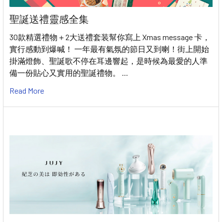
聖誕送禮靈感全集
30款精選禮物＋2大送禮套装幫你寫上 Xmas message 卡，
實行感動到爆喊！ 一年最有氣氛的節日又到喇！街上開始
掛滿燈飾、聖誕歌不停在耳邊響起，是時候為最愛的人準
備一份貼心又實用的聖誕禮物。 …
Read More