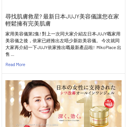
尋找肌膚救星? 最新日本JUJY美容儀讓您在家
輕鬆擁有完美肌膚
家用美容儀第2集! 對上一次同大家介紹左日本JUJY嘅家用
美容儀之後，依家已經推出左唔少新款美容儀。 今次就同
大家再介紹一下JUJY依家推出嘅最新產品啦! MikoPlace 出
售 …
Read More