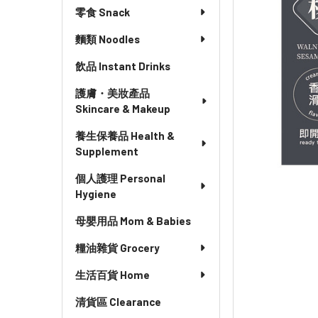
零食 Snack
麵類 Noodles
飲品 Instant Drinks
護膚・美妝產品
Skincare & Makeup
養生保養品 Health &
Supplement
個人護理 Personal
Hygiene
母嬰用品 Mom & Babies
糧油雜貨 Grocery
生活百貨 Home
清貨區 Clearance