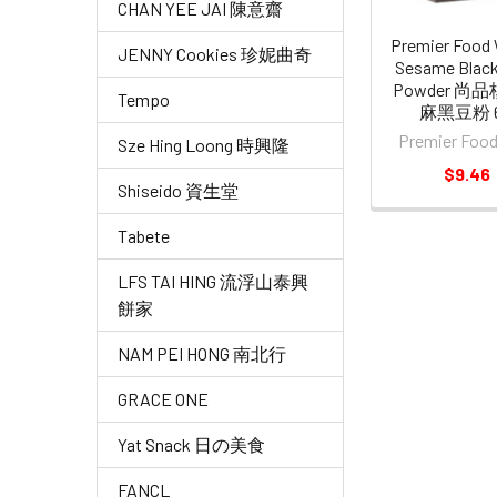
CHAN YEE JAI 陳意齋
Premier Food 
JENNY Cookies 珍妮曲奇
Sesame Blac
Powder 尚
Tempo
麻黑豆粉 6
Premier Fo
Sze Hing Loong 時興隆
$9.46
Shiseido 資生堂
Tabete
LFS TAI HING 流浮山泰興
餅家
NAM PEI HONG 南北行
GRACE ONE
Yat Snack 日の美食
FANCL