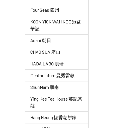
Four Seas 四州
KOON YICK WAH KEE 冠益
華記
Asahi 朝日
CHAO SUA 座山
HADA LABO 肌研
Mentholatum 曼秀雷敦
ShunNam 順南
Ying Kee Tea House 英記茶
莊
Hang Heung 恆香老餅家