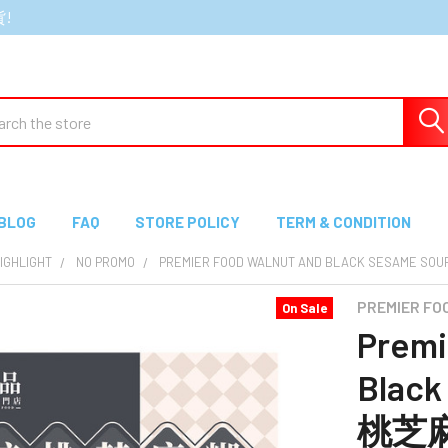
貨!
ch
BLOG
FAQ
STORE POLICY
TERM & CONDITION
GHLIGHT
NO PROMO
PREMIER FOOD WALNUT AND BLACK SESAME 
PREMIER F
On Sale
Premi
Blac
桃芝麻