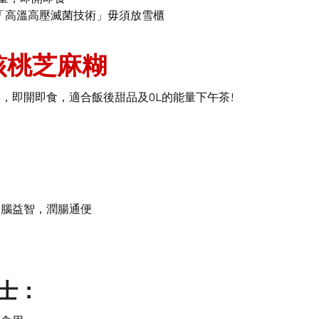
「高溫高壓滅菌技術」毋須放雪櫃
核桃芝麻糊
，即開即食，適合飯後甜品及OL的能量下午茶!
健腦
益智，潤腸通便
士：