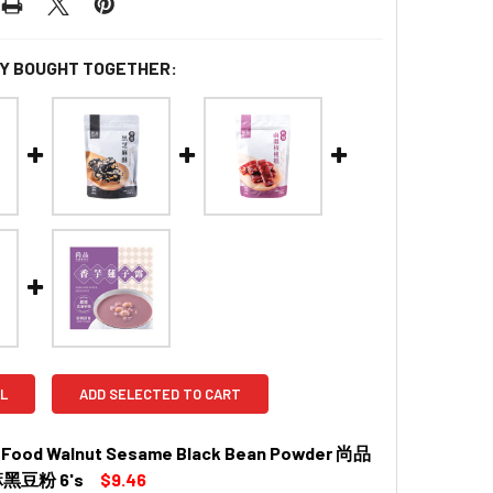
Y BOUGHT TOGETHER:
L
ADD SELECTED TO CART
 Food Walnut Sesame Black Bean Powder 尚品
黑豆粉 6's
$9.46