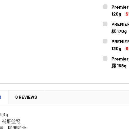
CURRENT
QUANTITY:
Premie
STOCK:
DECREASE
120g
$
CURRENT
QUANTITY:
PREMIE
STOCK:
DECREASE
糕 170g
CURRENT
QUANTITY:
PREMIE
STOCK:
DECREASE 
130g
$
CURRENT
QUANTITY:
Premie
STOCK:
DECREASE 
露 168g
CURRENT
QUANTITY:
STOCK:
DECREASE 
N
0 REVIEWS
168 g
，補肝益腎
份量，即開即食