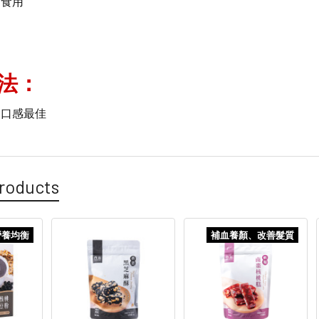
可食用
法：
道口感最佳
roducts
營養均衡
補血養顏、改善髮質