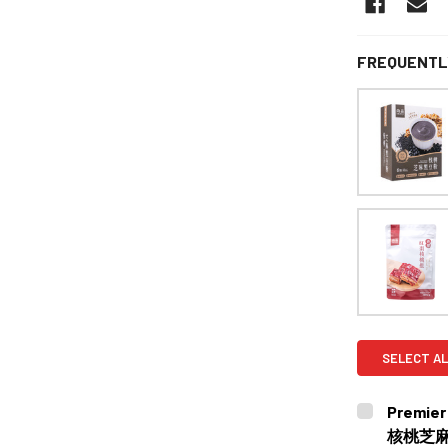
FREQUENTL
SELECT AL
Premier
核桃芝麻