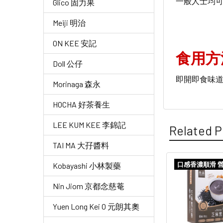
一般人士均
Glico 固力果
Meiji 明治
ON KEE 安記
食用方
Doll 公仔
即開即食味
Morinaga 森永
HOCHA 好茶養生
LEE KUM KEE 李錦記
Related P
TAI MA 大孖醬料
口感香濃順滑 
Kobayashi 小林製藥
Related
Nin Jiom 京都念慈菴
Products
Yuen Long Kei O 元朗其奧