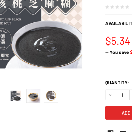
AVAILABILIT
$5.34
— You save
QUANTITY:
DECREASE 