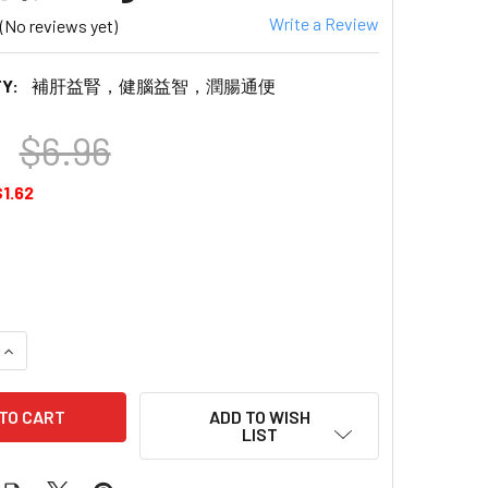
Write a Review
(No reviews yet)
Y:
補肝益腎，健腦益智，潤腸通便
$6.96
$1.62
QUANTITY OF PREMIER FOOD WALNUT AND BLACK SESAME 
INCREASE QUANTITY OF PREMIER FOOD WALNUT AND BLAC
ADD TO WISH
LIST