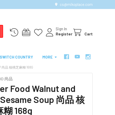
cs@mikoplace.com
Sign In
Register
Cart
SWITCH COUNTRY
MORE
SOUP 尚品 核桃芝麻糊 168G
OOD 尚品
er Food Walnut and
k Sesame Soup 尚品 核
糊 168g