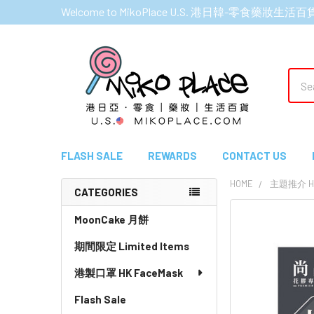
Welcome to MikoPlace U.S. 港日韓-零食藥妝生活百
Sear
FLASH SALE
REWARDS
CONTACT US
HOME
主題推介 HI
CATEGORIES
Sidebar
MoonCake 月餅
期間限定 Limited Items
港製口罩 HK FaceMask
Flash Sale