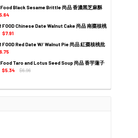
r Food Black Sesame Brittle 尚品 香濃黑芝麻酥
 QUANTITY OF PREMIER FOOD WALNUT SESAME BLACK BE
INCREASE QUANTITY OF PREMIER FOOD WALNUT SESAME 
5.64
R FOOD Chinese Date Walnut Cake 尚品 南棗核桃
 QUANTITY OF PREMIER FOOD BLACK SESAME BRITTLE 尚品
INCREASE QUANTITY OF PREMIER FOOD BLACK SESAME BR
$7.91
R FOOD Red Date W/ Walnut Pie 尚品 紅棗核桃批
QUANTITY OF PREMIER FOOD CHINESE DATE WALNUT CAKE
INCREASE QUANTITY OF PREMIER FOOD CHINESE DATE WAL
6.75
r Food Taro and Lotus Seed Soup 尚品 香芋蓮子
QUANTITY OF PREMIER FOOD RED DATE W/ WALNUT PIE 尚品
INCREASE QUANTITY OF PREMIER FOOD RED DATE W/ WALN
$5.34
$6.96
QUANTITY OF PREMIER FOOD TARO AND LOTUS SEED SOUP
INCREASE QUANTITY OF PREMIER FOOD TARO AND LOTUS S