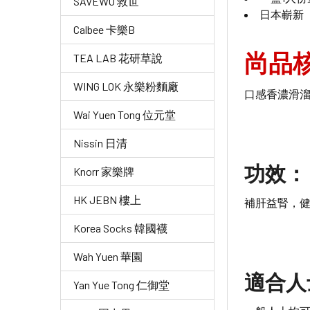
SAVEWO 救世
日本嶄新
Calbee 卡樂B
尚品
TEA LAB 花研草說
WING LOK 永樂粉麵廠
口感香濃滑溜
Wai Yuen Tong 位元堂
Nissin 日清
功效：
Knorr 家樂牌
HK JEBN 樓上
補肝益腎，
Korea Socks 韓國襪
Wah Yuen 華園
適合人
Yan Yue Tong 仁御堂