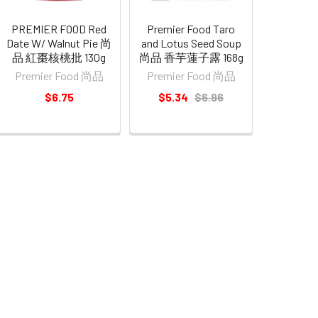
PREMIER FOOD Red
Premier Food Taro
Date W/ Walnut Pie 尚
and Lotus Seed Soup
品 紅棗核桃批 130g
尚品 香芋蓮子露 168g
Premier Food 尚品
Premier Food 尚品
$6.75
$5.34
$6.96