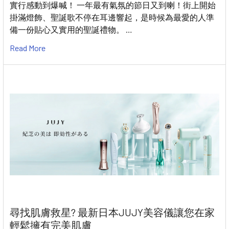
實行感動到爆喊！ 一年最有氣氛的節日又到喇！街上開始
掛滿燈飾、聖誕歌不停在耳邊響起，是時候為最愛的人準
備一份貼心又實用的聖誕禮物。 …
Read More
尋找肌膚救星? 最新日本JUJY美容儀讓您在家
輕鬆擁有完美肌膚