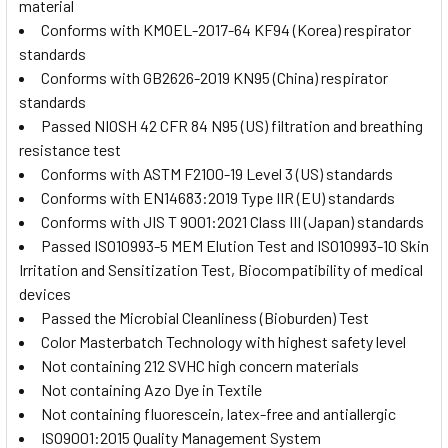
material
Conforms with
KMOEL-2017-64 KF94
(Korea) respirator
standards
Conforms with GB2626-2019 KN95 (China) respirator
standards
Passed
NIOSH 42 CFR 84 N95
(US) filtration and breathing
resistance test
Conforms with
ASTM F2100-19 Level 3
(US) standards
Conforms with
EN14683:2019 Type IIR
(EU) standards
Conforms with
JIS T 9001:2021 Class III
(Japan) standards
Passed ISO10993-5 MEM Elution Test and
ISO10993-10
Skin
Irritation and Sensitization Test, Biocompatibility of medical
devices
Passed the Microbial Cleanliness (Bioburden) Test
Color Masterbatch Technology with highest safety level
Not containing 212 SVHC high concern materials
Not containing Azo Dye in Textile
Not containing fluorescein, latex-free and antiallergic
ISO9001:2015 Quality Management System