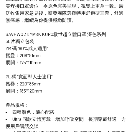
美焊接口罩邊位，令原色完美呈現，視覺上更為一致。廣
泛收集用家意見後，研發團隊選擇轉用舒適型耳帶，舒適
無痛感，繼續為你提供極緻防護。
SAVEWO 3DMASK KURO救世超立體口罩 深色系列
30片獨立包裝
?M 碼 “90%成人適用”
摺疊：208*81mm
展開：175*110mm
?L 碼 “寬面型人士適用”
摺疊：220*86mm
展開：185*120mm
產品規格：
四種顏色，隨心配搭
Ultra 同款立體剪裁，增加呼吸空間，長期穿戴舒適，方
便用戶講話交談