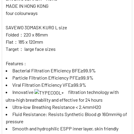
MADE IN HONG KONG
four colourways
SAVEWO 3DMASK KURO L size
Folded：220 x 86mm
Flat：185 x 120mm
Target： large face sizes
Features :
Bacterial Filtration Efficiency BFE≥99.9%
Particle Filtration Efficiency PFE≥99.9%
Viral Filtration Efficiency VFE≥99.9%
Innovative
filtration technology with
ultra-high breathability and effective for
24 hours
Ultra-low
Breathing Resistance < 2.4mmH2O
Fluid Resistance: Resists Synthetic Blood
@ 160mmHg
of
pressure
Smooth and hydrophilic ESPP inner layer, skin friendly