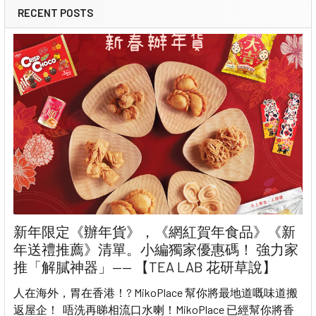
RECENT POSTS
新年限定《辦年貨》，《網紅賀年食品》《新
年送禮推薦》清單。小編獨家優惠碼！ 強力家
推「解膩神器」—— 【TEA LAB 花研草說】
人在海外，胃在香港！? MikoPlace 幫你將最地道嘅味道搬
返屋企！ 唔洗再睇相流口水喇！MikoPlace 已經幫你將香