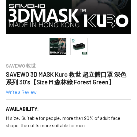
SAVEWO 救世
SAVEWO 3D MASK Kuro 救世 超立體口罩 深色
系列 30's【Size M 森林綠 Forest Green】
Write a Review
AVAILABILITY:
M size: Suitable for people: more than 90% of adult face
shape, the cut is more suitable for men