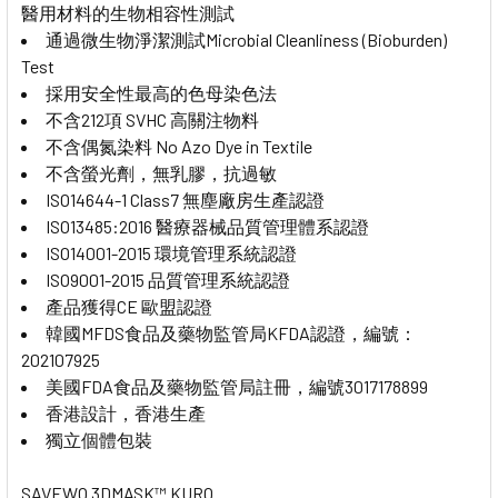
醫用材料的生物相容性測試
通過微生物淨潔測試Microbial Cleanliness (Bioburden)
Test
採用安全性最高的色母染色法
不含212項 SVHC 高關注物料
不含偶氮染料 No Azo Dye in Textile
不含螢光劑，無乳膠，抗過敏
ISO14644-1 Class7 無塵廠房生產認證
ISO13485:2016 醫療器械品質管理體系認證
ISO14001-2015 環境管理系統認證
ISO9001-2015 品質管理系統認證
產品獲得CE 歐盟認證
韓國MFDS食品及藥物監管局KFDA認證，編號：
202107925
美國FDA食品及藥物監管局註冊，編號3017178899
香港設計，香港生產
獨立個體包裝
SAVEWO 3DMASK™ KURO