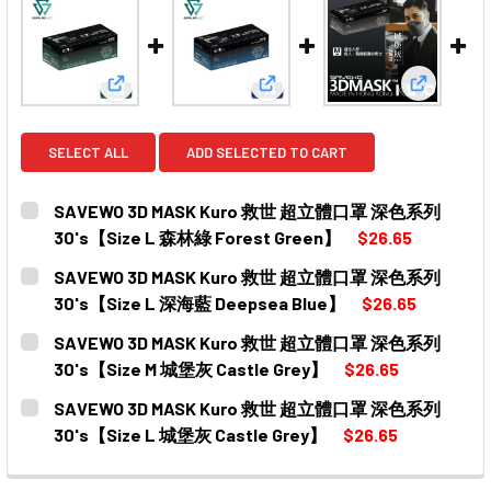
View: SAVEWO 3D MASK Kuro 救世 超立體口罩 深色
View: SAVEWO 3D MASK K
View: S
SELECT ALL
ADD SELECTED TO CART
SAVEWO 3D MASK Kuro 救世 超立體口罩 深色系列
30's【Size L 森林綠 Forest Green】
$26.65
CURRENT
QUANTITY:
SAVEWO 3D MASK Kuro 救世 超立體口罩 深色系列
STOCK:
DECREASE QUANTITY OF SAVEWO 3D MASK KURO 救世
INCREASE QUANTITY OF SAVEWO 3D MASK
30's【Size L 深海藍 Deepsea Blue】
$26.65
CURRENT
QUANTITY:
SAVEWO 3D MASK Kuro 救世 超立體口罩 深色系列
STOCK:
DECREASE QUANTITY OF SAVEWO 3D MASK KURO 救世
INCREASE QUANTITY OF SAVEWO 3D MASK
30's【Size M 城堡灰 Castle Grey】
$26.65
CURRENT
QUANTITY:
SAVEWO 3D MASK Kuro 救世 超立體口罩 深色系列
STOCK:
DECREASE QUANTITY OF SAVEWO 3D MASK KURO 救世
INCREASE QUANTITY OF SAVEWO 3D MASK
30's【Size L 城堡灰 Castle Grey】
$26.65
CURRENT
QUANTITY:
STOCK: