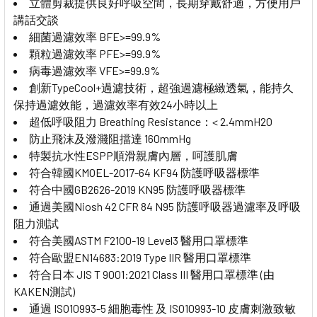
立體剪裁提供良好呼吸空間，長期穿戴舒適，方便用戶
講話交談
細菌過濾效率 BFE>=99.9%
顆粒過濾效率 PFE>=99.9%
病毒過濾效率 VFE>=99.9%
創新TypeCool+過濾技術，超強過濾極緻透氣，能持久
保持過濾效能，過濾效率有效24小時以上
超低呼吸阻力 Breathing Resistance：< 2.4mmH2O
防止飛沫及潑濺阻擋達 160mmHg
特製抗水性ESPP順滑親膚內層，呵護肌膚
符合韓國KMOEL-2017-64 KF94 防護呼吸器標準
符合中國GB2626-2019 KN95 防護呼吸器標準
通過美國Niosh 42 CFR 84 N95 防護呼吸器過濾率及呼吸
阻力測試
符合美國ASTM F2100-19 Level3 醫用口罩標準
符合歐盟EN14683:2019 Type IIR 醫用口罩標準
符合日本 JIS T 9001:2021 Class III 醫用口罩標準 (由
KAKEN測試)
通過 ISO10993-5 細胞毒性 及 ISO10993-10 皮膚刺激致敏