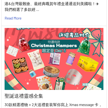
港&台灣最難搶、最經典嘅賀年禮盒通通送到美國啦！✈️
我們精選了多款經 …
Read More
聖誕送禮靈感全集
30款精選禮物＋2大送禮套装幫你寫上 Xmas message 卡，