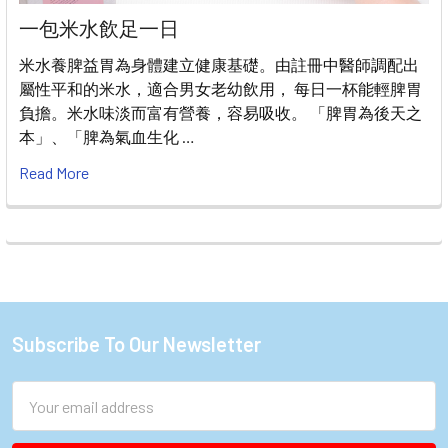
一包米水飲足一日
米水養脾益胃為身體建立健康基礎。由註冊中醫師調配出
屬性平和的米水，適合男女老幼飲用， 每日一杯能輕脾胃
負擔。米水味淡而富有營養，容易吸收。 「脾胃為後天之
本」、「脾為氣血生化 …
Read More
Subscribe To Our Newsletter
Footer
Email
Address