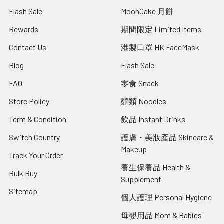
Flash Sale
MoonCake 月餅
Rewards
期間限定 Limited Items
Contact Us
港製口罩 HK FaceMask
Blog
Flash Sale
FAQ
零食 Snack
Store Policy
麵類 Noodles
Term & Condition
飲品 Instant Drinks
Switch Country
護膚・美妝產品 Skincare &
Makeup
Track Your Order
養生保養品 Health &
Bulk Buy
Supplement
Sitemap
個人護理 Personal Hygiene
母嬰用品 Mom & Babies