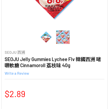
SEOJU 西洲
SEOJU Jelly Gummies Lychee Flv 韓國西洲 啫
喱軟糖 Cinnamoroll 荔枝味 40g
Write a Review
$2.89