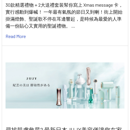
30款精選禮物＋2大送禮套装幫你寫上 Xmas message 卡，
實行感動到爆喊！ 一年最有氣氛的節日又到喇！街上開始
掛滿燈飾、聖誕歌不停在耳邊響起，是時候為最愛的人準
備一份貼心又實用的聖誕禮物。 …
Read More
尋找肌膚救星? 最新日本JUJY美容儀讓您在家