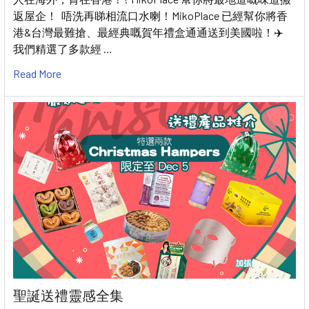
返屋企！ 唔洗再睇相流口水喇！MikoPlace 已經幫你將香
港&台灣最難搶、最經典嘅賀年禮盒通通送到美國啦！✈️
我們精選了多款經 …
Read More
聖誕送禮靈感全集