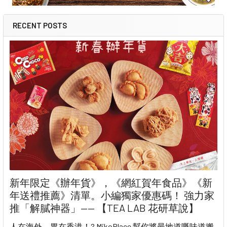
RECENT POSTS
新年限定《辦年貨》，《網紅賀年食品》《新
年送禮推薦》清單。小編獨家優惠碼！ 強力家
推「解膩神器」—— 【TEA LAB 花研草說】
人在海外，胃在香港！? MikoPlace 幫你將最地道嘅味道搬