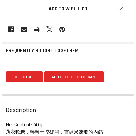
ADD TO WISH LIST
FREQUENTLY BOUGHT TOGETHER:
SELECT ALL
ADD SELECTED TO CART
Description
Net Content: 40 g
薄衣軟糖，輕輕一咬破開，嘗到果凍般的內餡