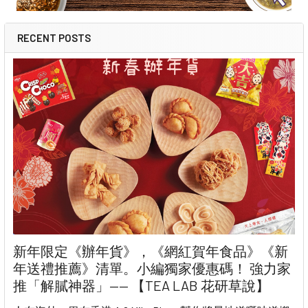
RECENT POSTS
新年限定《辦年貨》，《網紅賀年食品》《新
年送禮推薦》清單。小編獨家優惠碼！ 強力家
推「解膩神器」—— 【TEA LAB 花研草說】