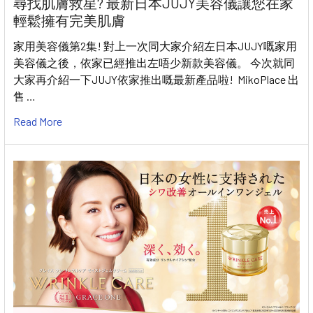
尋找肌膚救星? 最新日本JUJY美容儀讓您在家
輕鬆擁有完美肌膚
家用美容儀第2集! 對上一次同大家介紹左日本JUJY嘅家用
美容儀之後，依家已經推出左唔少新款美容儀。 今次就同
大家再介紹一下JUJY依家推出嘅最新產品啦! MikoPlace 出
售 …
Read More