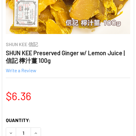
SHUN KEE 信記
SHUN KEE Preserved Ginger w/ Lemon Juice |
信記 檸汁薑 100g
Write a Review
$6.36
QUANTITY:
DECREASE QUANTITY OF SHUN KEE PRESERVED GINGER W
INCREASE QUANTITY OF SHUN KEE PRESERVED