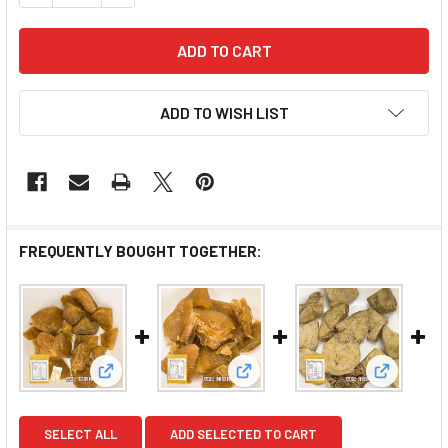
ADD TO WISH LIST
FREQUENTLY BOUGHT TOGETHER:
View: SHUN KEE Preserved Licorice Lemon | 
View: SHUN KEE Preserved 
View: SH
SELECT ALL
ADD SELECTED TO CART