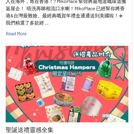
人在海外，胃在香港！? MikoPlace 幫你將最地道嘅味道搬
返屋企！ 唔洗再睇相流口水喇！MikoPlace 已經幫你將香
港&台灣最難搶、最經典嘅賀年禮盒通通送到美國啦！✈️
我們精選了多款經 …
Read More
聖誕送禮靈感全集