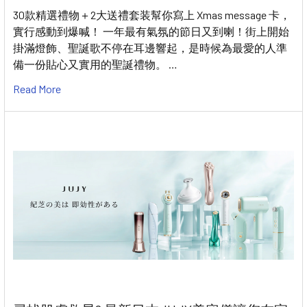
30款精選禮物＋2大送禮套装幫你寫上 Xmas message 卡，
實行感動到爆喊！ 一年最有氣氛的節日又到喇！街上開始
掛滿燈飾、聖誕歌不停在耳邊響起，是時候為最愛的人準
備一份貼心又實用的聖誕禮物。 …
Read More