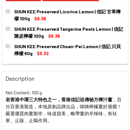
SHUN KEE Preserved Licorice Lemon | 信記 甘草檸
檬 100g
$6.36
CURRENT
QUANTITY:
SHUN KEE Preserved Tangerine Peels Lemon | 信記
STOCK:
DECREASE QUANTITY OF SHUN KEE PRESERVED LICORIC
INCREASE QUANTITY OF SHUN KEE PRESERVE
陳皮檸檬 100g
$6.36
CURRENT
QUANTITY:
SHUN KEE Preserved Chuan-Pei Lemon | 信記 川貝
STOCK:
DECREASE QUANTITY OF SHUN KEE PRESERVED TANGERI
INCREASE QUANTITY OF SHUN KEE PRESERVE
檸檬 60g
$5.32
CURRENT
QUANTITY:
STOCK:
DECREASE QUANTITY OF SHUN KEE PRESERVED CHUAN-P
INCREASE QUANTITY OF SHUN KEE PRESERVE
Description
Net Content: 100 g
老香港中環三大特色之一，香港信記祖傳秘方檸汁薑
，百
分百香港製造，本地原創品牌出品，啖啖檸檬薑好過癮！
嚴選優質肉薑製作，味道甜美，略帶薑的辛辣味，有祛
寒、止咳、止嘔作用。