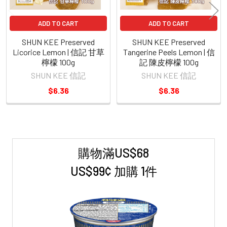
ADD TO CART
ADD TO CART
SHUN KEE Preserved
SHUN KEE Preserved
Licorice Lemon | 信記 甘草
Tangerine Peels Lemon | 信
檸檬 100g
記 陳皮檸檬 100g
SHUN KEE 信記
SHUN KEE 信記
$6.36
$6.36
購物滿US$68
Sidebar
US$99¢ 加購 1件