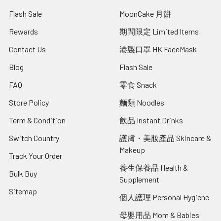
Flash Sale
MoonCake 月餅
Rewards
期間限定 Limited Items
Contact Us
港製口罩 HK FaceMask
Blog
Flash Sale
FAQ
零食 Snack
Store Policy
麵類 Noodles
Term & Condition
飲品 Instant Drinks
Switch Country
護膚・美妝產品 Skincare &
Makeup
Track Your Order
養生保養品 Health &
Bulk Buy
Supplement
Sitemap
個人護理 Personal Hygiene
母嬰用品 Mom & Babies