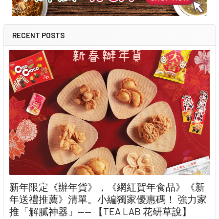
RECENT POSTS
新年限定《辦年貨》，《網紅賀年食品》《新
年送禮推薦》清單。小編獨家優惠碼！ 強力家
推「解膩神器」—— 【TEA LAB 花研草說】