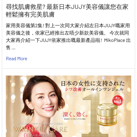
尋找肌膚救星? 最新日本JUJY美容儀讓您在家
輕鬆擁有完美肌膚
家用美容儀第2集! 對上一次同大家介紹左日本JUJY嘅家用
美容儀之後，依家已經推出左唔少新款美容儀。 今次就同
大家再介紹一下JUJY依家推出嘅最新產品啦! MikoPlace 出
售 …
Read More