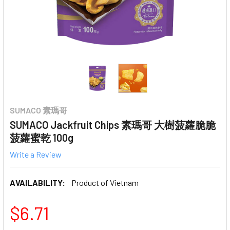
SUMACO 素瑪哥
SUMACO Jackfruit Chips 素瑪哥 大樹菠蘿脆脆
菠蘿蜜乾 100g
Write a Review
AVAILABILITY:
Product of Vietnam
$6.71