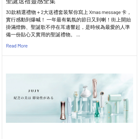
聖誕送禮靈感全集
30款精選禮物＋2大送禮套装幫你寫上 Xmas message 卡，
實行感動到爆喊！ 一年最有氣氛的節日又到喇！街上開始
掛滿燈飾、聖誕歌不停在耳邊響起，是時候為最愛的人準
備一份貼心又實用的聖誕禮物。 …
Read More