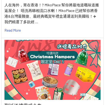
人在海外，胃在香港！? MikoPlace 幫你將最地道嘅味道搬
返屋企！ 唔洗再睇相流口水喇！MikoPlace 已經幫你將香
港&台灣最難搶、最經典嘅賀年禮盒通通送到美國啦！✈️
我們精選了多款經 …
Read More