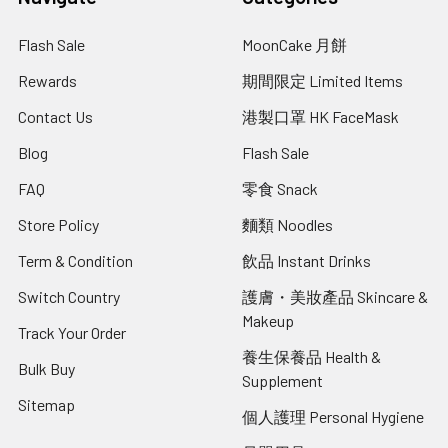
Flash Sale
MoonCake 月餅
Rewards
期間限定 Limited Items
Contact Us
港製口罩 HK FaceMask
Blog
Flash Sale
FAQ
零食 Snack
Store Policy
麵類 Noodles
Term & Condition
飲品 Instant Drinks
Switch Country
護膚・美妝產品 Skincare &
Makeup
Track Your Order
養生保養品 Health &
Bulk Buy
Supplement
Sitemap
個人護理 Personal Hygiene