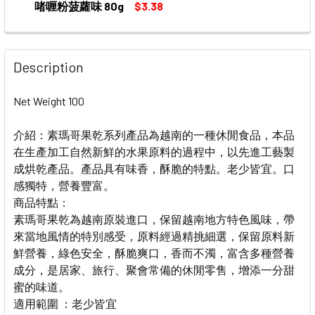
啫喱粉菠蘿味 80g
$3.38
CURRENT
QUANTITY:
STOCK:
DECREASE QUANTITY OF ROBERTSON JELLY POWDER P
INCREASE QUANTITY OF ROBERTSON JELLY
Description
Net Weight 100
介紹：素瑪哥果乾系列產品為越南的一種休閒食品，本品
在生產加工自然新鮮的水果原料的過程中，以先進工藝製
成烘乾產品。產品具有味香，酥脆的特點。老少皆宜。口
感獨特，營養豐富。
商品特點：
素瑪哥果乾為越南原裝進口，保留越南地方特色風味，帶
來當地風情的特別感受，原料經過精挑細選，保留原料新
鮮營養，綠色安全，酥脆爽口，香而不濁，富含多種營養
成分，是居家、旅行、聚會常備的休閒零售，增添一分甜
蜜的味道。
適用範圍 ：老少皆宜