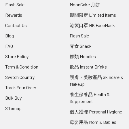
Flash Sale
MoonCake 月餅
Rewards
期間限定 Limited Items
Contact Us
港製口罩 HK FaceMask
Blog
Flash Sale
FAQ
零食 Snack
Store Policy
麵類 Noodles
Term & Condition
飲品 Instant Drinks
Switch Country
護膚・美妝產品 Skincare &
Makeup
Track Your Order
養生保養品 Health &
Bulk Buy
Supplement
Sitemap
個人護理 Personal Hygiene
母嬰用品 Mom & Babies