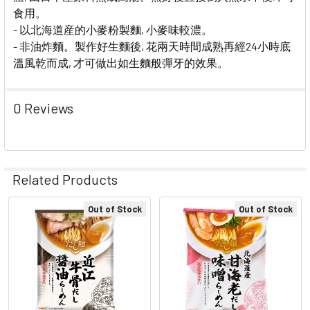
TO CART
食用。
- 以北海道産的小麥粉製麵, 小麥味較濃。
- 非油炸麵。製作好生麵後, 花兩天時間成熟再經24小時底
溫風乾而成, 才可做出如生麵般彈牙的效果。
0 Reviews
Related Products
Out of Stock
Out of Stock
Related
Products