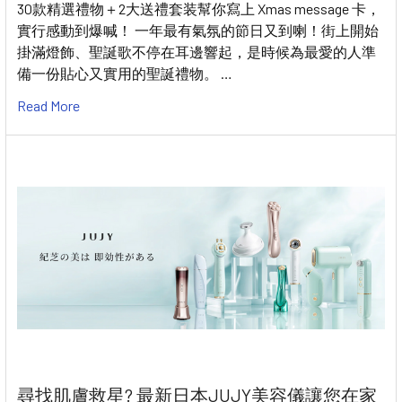
30款精選禮物＋2大送禮套装幫你寫上 Xmas message 卡，
實行感動到爆喊！ 一年最有氣氛的節日又到喇！街上開始
掛滿燈飾、聖誕歌不停在耳邊響起，是時候為最愛的人準
備一份貼心又實用的聖誕禮物。 …
Read More
尋找肌膚救星? 最新日本JUJY美容儀讓您在家