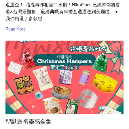
返屋企！ 唔洗再睇相流口水喇！MikoPlace 已經幫你將香
港&台灣最難搶、最經典嘅賀年禮盒通通送到美國啦！✈️
我們精選了多款經 …
Read More
聖誕送禮靈感全集