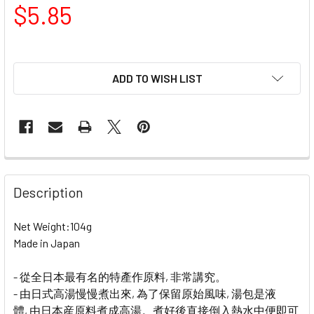
$5.85
ADD TO WISH LIST
FREQUENTLY
BOUGHT
Description
TOGETHER:
Net Weight:104g
Made in Japan
SELECT
ALL
- 從全日本最有名的特產作原料, 非常講究。
- 由日式高湯慢慢煮出來, 為了保留原始風味, 湯包是液
ADD
SELECTED
體, 由日本産原料煮成高湯。煮好後直接倒入熱水中便即可