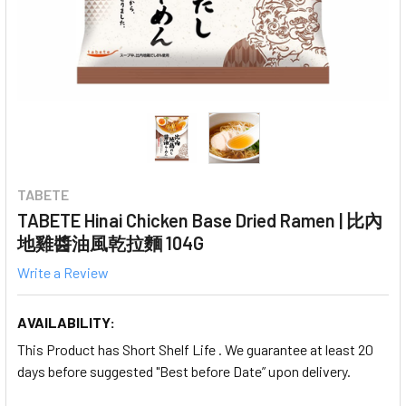
TABETE
TABETE Hinai Chicken Base Dried Ramen | 比內
地雞醬油風乾拉麵 104G
Write a Review
AVAILABILITY:
This Product has Short Shelf Life . We guarantee at least 20
days before suggested "Best before Date” upon delivery.