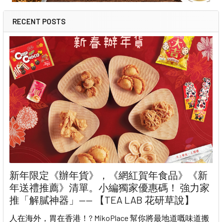
RECENT POSTS
新年限定《辦年貨》，《網紅賀年食品》《新
年送禮推薦》清單。小編獨家優惠碼！ 強力家
推「解膩神器」—— 【TEA LAB 花研草說】
人在海外，胃在香港！? MikoPlace 幫你將最地道嘅味道搬