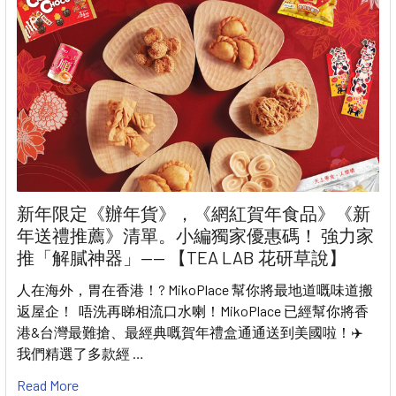
新年限定《辦年貨》，《網紅賀年食品》《新
年送禮推薦》清單。小編獨家優惠碼！ 強力家
推「解膩神器」—— 【TEA LAB 花研草說】
人在海外，胃在香港！? MikoPlace 幫你將最地道嘅味道搬
返屋企！ 唔洗再睇相流口水喇！MikoPlace 已經幫你將香
港&台灣最難搶、最經典嘅賀年禮盒通通送到美國啦！✈️
我們精選了多款經 …
Read More