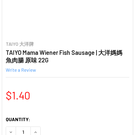
TAIYO 大洋牌
TAIYO Mama Wiener Fish Sausage | 大洋媽媽
魚肉腸 原味 22G
Write a Review
$1.40
QUANTITY:
DECREASE QUANTITY OF TAIYO MAMA WIENER FISH SA
INCREASE QUANTITY OF TAIYO MAMA WIENE