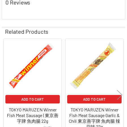
0 Reviews
Related Products
Related
Products
ADD TO CART
ADD TO CART
TOKYO MARUZEN Winner
TOKYO MARUZEN Winner
Fish Meat Sausage | 東京善
Fish Meat Sausage Garlic &
字牌 魚肉腸 22g
Chili 東京善字牌 魚肉腸 辣
蒜味 22g