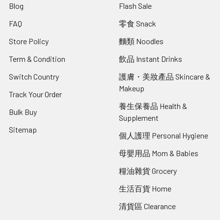
Blog
Flash Sale
FAQ
零食 Snack
Store Policy
麵類 Noodles
Term & Condition
飲品 Instant Drinks
Switch Country
護膚・美妝產品 Skincare &
Makeup
Track Your Order
養生保養品 Health &
Bulk Buy
Supplement
Sitemap
個人護理 Personal Hygiene
母嬰用品 Mom & Babies
糧油雜貨 Grocery
生活百貨 Home
清貨區 Clearance