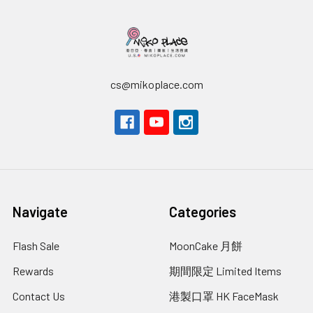
cs@mikoplace.com
Navigate
Categories
Flash Sale
MoonCake 月餅
Rewards
期間限定 Limited Items
Contact Us
港製口罩 HK FaceMask