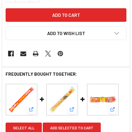
ADD TO WISH LIST
FREQUENTLY BOUGHT TOGETHER:
View: TOKYO MARUZEN Winner Fish Meat Sau
View: TOKYO MARUZEN Winn
View: T
SELECT ALL
ADD SELECTED TO CART