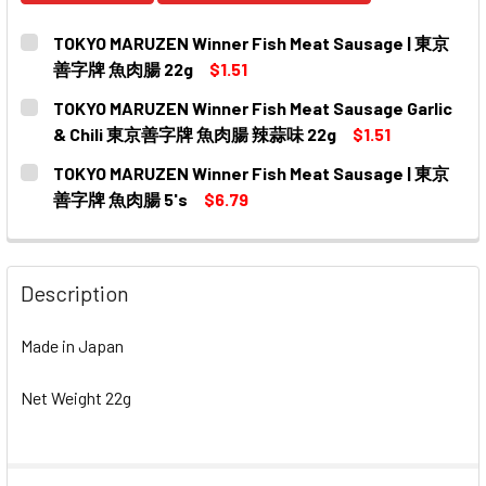
TOKYO MARUZEN Winner Fish Meat Sausage | 東京
善字牌 魚肉腸 22g
$1.51
CURRENT
QUANTITY:
TOKYO MARUZEN Winner Fish Meat Sausage Garlic
STOCK:
DECREASE QUANTITY OF TOKYO MARUZEN WINNER FISH
INCREASE QUANTITY OF TOKYO MARUZEN WI
& Chili 東京善字牌 魚肉腸 辣蒜味 22g
$1.51
CURRENT
QUANTITY:
TOKYO MARUZEN Winner Fish Meat Sausage | 東京
STOCK:
DECREASE QUANTITY OF TOKYO MARUZEN WINNER FISH
INCREASE QUANTITY OF TOKYO MARUZEN WI
善字牌 魚肉腸 5's
$6.79
CURRENT
QUANTITY:
STOCK:
DECREASE QUANTITY OF TOKYO MARUZEN WINNER FISH
INCREASE QUANTITY OF TOKYO MARUZEN WI
Description
Made in Japan
Net Weight 22g