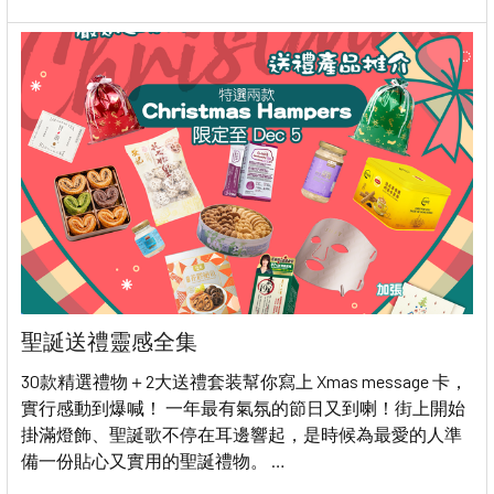
聖誕送禮靈感全集
30款精選禮物＋2大送禮套装幫你寫上 Xmas message 卡，
實行感動到爆喊！ 一年最有氣氛的節日又到喇！街上開始
掛滿燈飾、聖誕歌不停在耳邊響起，是時候為最愛的人準
備一份貼心又實用的聖誕禮物。 …