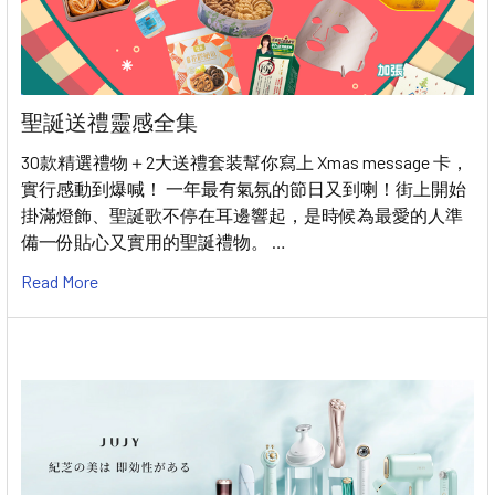
聖誕送禮靈感全集
30款精選禮物＋2大送禮套装幫你寫上 Xmas message 卡，
實行感動到爆喊！ 一年最有氣氛的節日又到喇！街上開始
掛滿燈飾、聖誕歌不停在耳邊響起，是時候為最愛的人準
備一份貼心又實用的聖誕禮物。 …
Read More