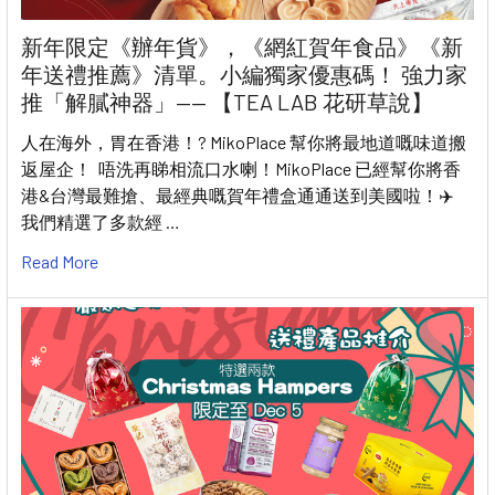
新年限定《辦年貨》，《網紅賀年食品》《新
年送禮推薦》清單。小編獨家優惠碼！ 強力家
推「解膩神器」—— 【TEA LAB 花研草說】
人在海外，胃在香港！? MikoPlace 幫你將最地道嘅味道搬
返屋企！ 唔洗再睇相流口水喇！MikoPlace 已經幫你將香
港&台灣最難搶、最經典嘅賀年禮盒通通送到美國啦！✈️
我們精選了多款經 …
Read More