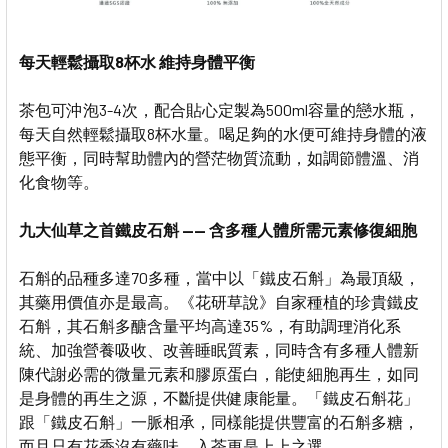
每天輕鬆攝取8杯水 維持身體平衡
茶包可沖泡3-4次，配合貼心定製為500ml容量的戀水瓶，
每天自然輕鬆攝取8杯水量。喝足夠的水便可維持身體的液
態平衡，同時幫助體內的營茫物質流動，如調節體溫、消
化食物等。
九大仙草之首鐵皮石斛 —— 含多種人體所需元素修復細胞
石斛的品種多達70多種，當中以「鐵皮石斛」為最頂級，
其藥用價值亦是最高。《花研草說》自家種植的珍貴鐵皮
石斛，其石斛多醣含量平均高達35%，有助調理消化系
統、加強營養吸收、改善睡眠質素，同時含有多種人體新
陳代謝必需的微量元素和膠原蛋白，能使細胞再生，如同
是身體的再生之源，不斷提供健康能量。「鐵皮石斛花」
跟「鐵皮石斛」一脈相承，同樣能提供豐富的石斛多糖，
而且只有花香沒有藥味，入茶更是上上之選。