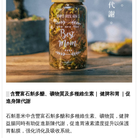
░
含豐富石斛多醣、礦物質及多種維生素｜
健脾和胃
｜促
進身陳代謝
石斛薏米中含豐富石斛多醣和多種維生素、礦物質，健脾
益腸同時有助促進新陳代謝，促進胃液素濃度提升以保護
胃黏膜，强化消化及吸收系統。