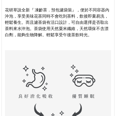
花研草說全新『 凍齡茶．預包濾袋裝』，便於不同容器內
沖泡，享受美味花茶同時不會吃到茶料，飲後即棄易洗，
輕鬆養生。而且濾茶袋有活口設計，可自由選擇是否取出
茶料來水沖泡。茶袋使用天然粟米纖維，天然環保不含漂
白劑，能夠生物降解。輕鬆享受午後茶飲時光。