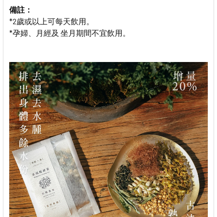
備註：
*2
歲或以上可每天飲用。
*孕婦、
月經及
坐月
期間不宜飲用。