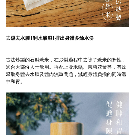
去濕去水腫
|
利水滲濕
|
排出身體多餘水份
古法炒製的石斛薏米，在炒製過程中去除了薏米的寒性，
適合大部份人士飲用。再配上粟米鬚、茉莉花葉等，有效
幫助身體去水腫及體內濕重問題，減輕身體負擔的同時溫
中和胃。