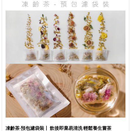
凍齡茶‧預包濾袋裝丨 飲後即棄易清洗 輕鬆養生嘗茶