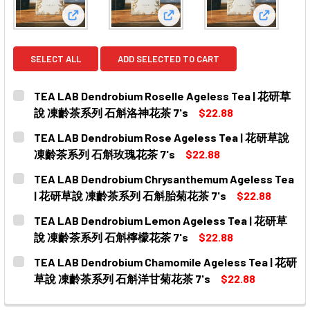
View: TEA LAB Dendrobium Roselle Agele
View: TEA LAB Dendrobi
View: T
SELECT ALL
ADD SELECTED TO CART
TEA LAB Dendrobium Roselle Ageless Tea | 花研草
說 凍齡茶系列 石斛洛神花茶 7's
$22.88
CURRENT
QUANTITY:
TEA LAB Dendrobium Rose Ageless Tea | 花研草說
STOCK:
DECREASE QUANTITY OF TEA LAB DENDROBIUM ROSE
INCREASE QUANTITY OF TEA LAB DENDRO
凍齡茶系列 石斛玫瑰花茶 7's
$22.88
CURRENT
QUANTITY:
TEA LAB Dendrobium Chrysanthemum Ageless Tea
STOCK:
DECREASE QUANTITY OF TEA LAB DENDROBIUM ROSE
INCREASE QUANTITY OF TEA LAB DENDRO
| 花研草說 凍齡茶系列 石斛胎菊花茶 7's
$22.88
CURRENT
QUANTITY:
TEA LAB Dendrobium Lemon Ageless Tea | 花研草
STOCK:
DECREASE QUANTITY OF TEA LAB DENDROBIUM CHR
INCREASE QUANTITY OF TEA LAB DENDRO
說 凍齡茶系列 石斛檸檬花茶 7's
$22.88
CURRENT
QUANTITY:
TEA LAB Dendrobium Chamomile Ageless Tea | 花研
STOCK:
DECREASE QUANTITY OF TEA LAB DENDROBIUM LEMO
INCREASE QUANTITY OF TEA LAB DENDRO
草說 凍齡茶系列 石斛洋甘菊花茶 7's
$22.88
CURRENT
QUANTITY: