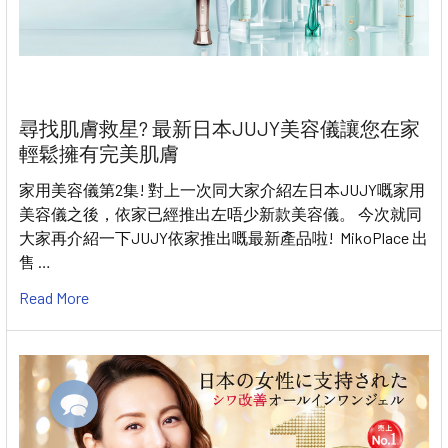
尋找肌膚救星? 最新日本JUJY美容儀讓您在家
輕鬆擁有完美肌膚
家用美容儀第2集! 對上一次同大家介紹左日本JUJY嘅家用
美容儀之後，依家已經推出左唔少新款美容儀。 今次就同
大家再介紹一下JUJY依家推出嘅最新產品啦! MikoPlace 出
售 …
Read More