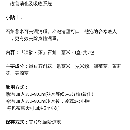
．改善消化及吸收系統
小貼士：
石斛薏米可
去濕消腫。冷
泡清甜可口，熱泡適合寒底人
士，更有效去除身體濕重。
內容：「
凍齡・茶」石斛．薏米 x 1盒 (共7包)
主要成分：
鐵皮石斛花、熟薏米、粟米鬚、甜菊葉、茉莉
花、茉莉葉
飲用方式：
熱泡 加入350-500ml熱水等候3-5分鐘 (最佳)
冷泡 加入350-500ml冷水後，冷藏2-3小時
(每包茶當天可回沖
3
至
4
次)
保存方式：
置於乾燥陰涼處