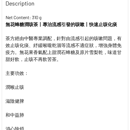
Description
Net Content: 310 g
無花蜂糖潤咳茶丨專治流感引發的咳嗽丨快速止咳化痰
茶方經由中醫專業調配，針對由流感引起的咳嗽問題，有
效止咳化痰、紓緩喉嚨乾涸等流感不適症狀，增強身體免
疫力。無花果香氣配上甜潤石蜂糖及原片雪梨乾，味道甘
甜好飲，止咳不再飲苦茶。
主要功效：
潤喉止咳
滋陰健脾
和中益肺
消心除煩