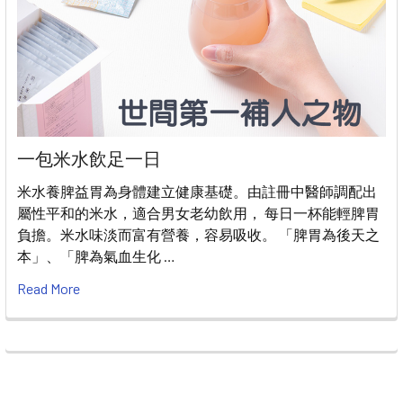
一包米水飲足一日
米水養脾益胃為身體建立健康基礎。由註冊中醫師調配出
屬性平和的米水，適合男女老幼飲用， 每日一杯能輕脾胃
負擔。米水味淡而富有營養，容易吸收。 「脾胃為後天之
本」、「脾為氣血生化 …
Read More