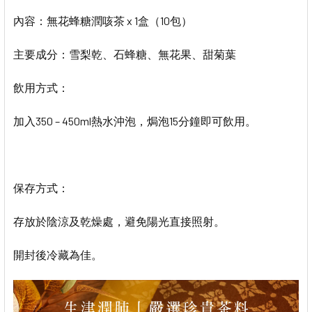
內容
：無花蜂糖潤咳茶 x 1盒（10包）
主要成分
：雪梨乾、石蜂糖、無花果、甜菊葉
飲用方式：
加入350 – 450ml熱水沖泡，焗泡15分鐘即可飲用。
保存方式：
存放於陰涼及乾燥處，避免陽光直接照射。
開封後冷藏為佳。