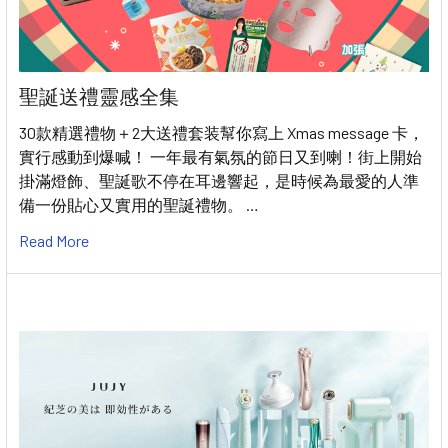
聖誕送禮靈感全集
30款精選禮物＋2大送禮套装幫你寫上 Xmas message 卡，
實行感動到爆喊！ 一年最有氣氛的節日又到喇！街上開始
掛滿燈飾、聖誕歌不停在耳邊響起，是時候為最愛的人準
備一份貼心又實用的聖誕禮物。 …
Read More