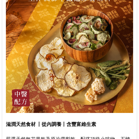
滋潤天然食材 丨從內調養丨含豐富維生素
嚴選天然無花果乾及原片雪梨乾，配搭頂級止咳物 ─ 石蜂