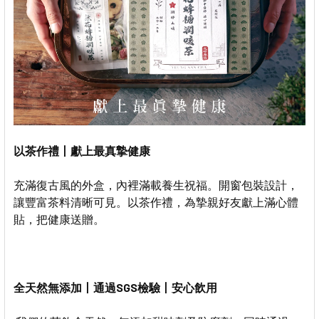
以茶作禮丨獻上最真摯健康
充滿復古風的外盒，內裡滿載養生祝福。開窗包裝設計，
讓豐富茶料清晰可見。以茶作禮，為摯親好友獻上滿心體
貼，把健康送贈。
全天然無添加丨通過
SGS
檢驗丨安心飲用