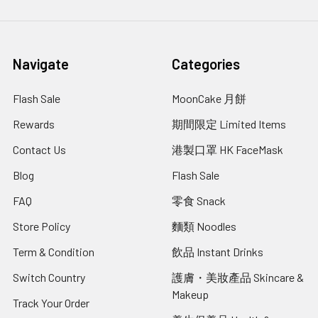
Navigate
Categories
Flash Sale
MoonCake 月餅
Rewards
期間限定 Limited Items
Contact Us
港製口罩 HK FaceMask
Blog
Flash Sale
FAQ
零食 Snack
Store Policy
麵類 Noodles
Term & Condition
飲品 Instant Drinks
Switch Country
護膚・美妝產品 Skincare &
Makeup
Track Your Order