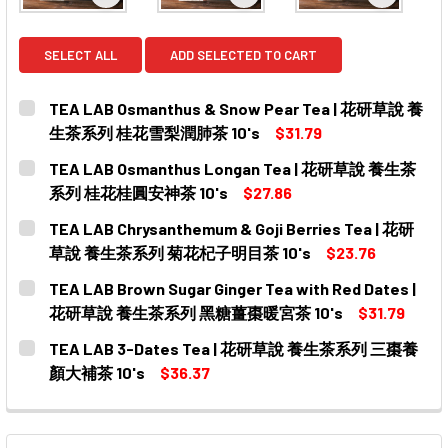
View: TEA LAB Osmanthus & Snow Pear T
View: TEA LAB Osmanth
View: T
SELECT ALL
ADD SELECTED TO CART
TEA LAB Osmanthus & Snow Pear Tea | 花研草說 養
生茶系列 桂花雪梨潤肺茶 10's
$31.79
CURRENT
QUANTITY:
TEA LAB Osmanthus Longan Tea | 花研草說 養生茶
STOCK:
DECREASE QUANTITY OF TEA LAB OSMANTHUS & SN
INCREASE QUANTITY OF TEA LAB OSMANT
系列 桂花桂圓安神茶 10's
$27.86
CURRENT
QUANTITY:
TEA LAB Chrysanthemum & Goji Berries Tea | 花研
STOCK:
DECREASE QUANTITY OF TEA LAB OSMANTHUS LONG
INCREASE QUANTITY OF TEA LAB OSMANT
草說 養生茶系列 菊花杞子明目茶 10's
$23.76
CURRENT
QUANTITY:
TEA LAB Brown Sugar Ginger Tea with Red Dates |
STOCK:
DECREASE QUANTITY OF TEA LAB CHRYSANTHEMUM &
INCREASE QUANTITY OF TEA LAB CHRYSA
花研草說 養生茶系列 黑糖薑棗暖宮茶 10's
$31.79
CURRENT
QUANTITY:
TEA LAB 3-Dates Tea | 花研草說 養生茶系列 三棗養
STOCK:
DECREASE QUANTITY OF TEA LAB BROWN SUGAR GIN
INCREASE QUANTITY OF TEA LAB BROWN S
顏大補茶 10's
$36.37
CURRENT
QUANTITY:
STOCK:
DECREASE QUANTITY OF TEA LAB 3-DATES TEA | 
INCREASE QUANTITY OF TEA LAB 3-DATE