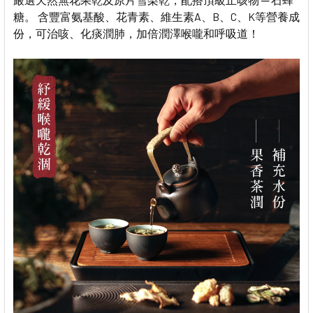
糖。 含豐富氨基酸、花青素、維生素A、B、C、K等營養成
份，可治咳、化痰潤肺，加倍潤澤喉嚨和呼吸道！