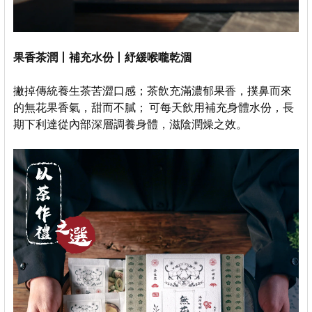
果香茶潤丨補充水份丨紓緩喉嚨乾涸
撇掉傳統養生茶苦澀口感；茶飲充滿濃郁果香，撲鼻而來
的無花果香氣，甜而不膩； 可每天飲用補充身體水份，長
期下利達從內部深層調養身體，滋陰潤燥之效。