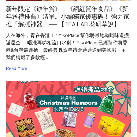
新年限定《辦年貨》，《網紅賀年食品》《新
年送禮推薦》清單。小編獨家優惠碼！ 強力家
推「解膩神器」—— 【TEA LAB 花研草說】
人在海外，胃在香港！? MikoPlace 幫你將最地道嘅味道搬
返屋企！ 唔洗再睇相流口水喇！MikoPlace 已經幫你將香
港&台灣最難搶、最經典嘅賀年禮盒通通送到美國啦！✈️
我們精選了多款經 …
Read More