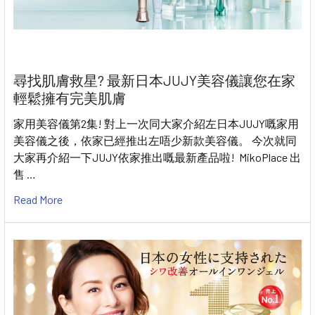
尋找肌膚救星? 最新日本JUJY美容儀讓您在家
輕鬆擁有完美肌膚
家用美容儀第2集! 對上一次同大家介紹左日本JUJY嘅家用
美容儀之後，依家已經推出左唔少新款美容儀。 今次就同
大家再介紹一下JUJY依家推出嘅最新產品啦! MikoPlace 出
售 …
Read More