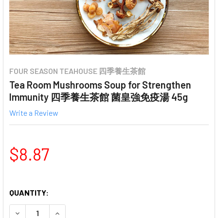
FOUR SEASON TEAHOUSE 四季養生茶館
Tea Room Mushrooms Soup for Strengthen
Immunity 四季養生茶館 菌皇強免疫湯 45g
Write a Review
$8.87
QUANTITY:
DECREASE QUANTITY OF TEA ROOM MUSHROOMS SOU
INCREASE QUANTITY OF TEA ROOM MUSHR