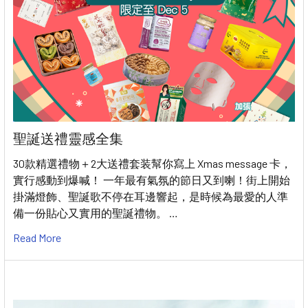
聖誕送禮靈感全集
30款精選禮物＋2大送禮套装幫你寫上 Xmas message 卡，
實行感動到爆喊！ 一年最有氣氛的節日又到喇！街上開始
掛滿燈飾、聖誕歌不停在耳邊響起，是時候為最愛的人準
備一份貼心又實用的聖誕禮物。 …
Read More