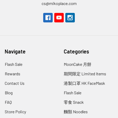
cs@mikoplace.com
Navigate
Categories
Flash Sale
MoonCake 月餅
Rewards
期間限定 Limited Items
Contact Us
港製口罩 HK FaceMask
Blog
Flash Sale
FAQ
零食 Snack
Store Policy
麵類 Noodles