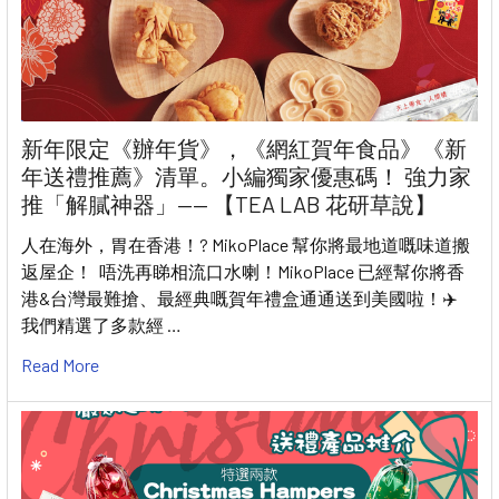
新年限定《辦年貨》，《網紅賀年食品》《新
年送禮推薦》清單。小編獨家優惠碼！ 強力家
推「解膩神器」—— 【TEA LAB 花研草說】
人在海外，胃在香港！? MikoPlace 幫你將最地道嘅味道搬
返屋企！ 唔洗再睇相流口水喇！MikoPlace 已經幫你將香
港&台灣最難搶、最經典嘅賀年禮盒通通送到美國啦！✈️
我們精選了多款經 …
Read More