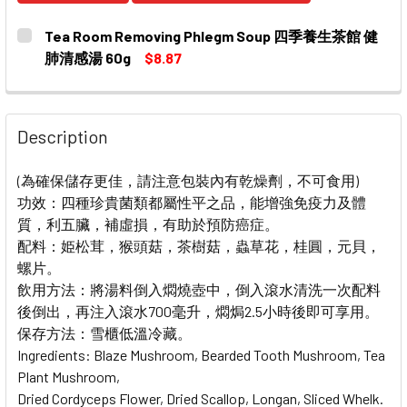
Tea Room Removing Phlegm Soup 四季養生茶館 健
肺清感湯 60g
$8.87
CURRENT
QUANTITY:
STOCK:
Description
(為確保儲存更佳，請注意包裝內有乾燥劑，不可食用)
功效：四種珍貴菌類都屬性平之品，能增強免疫力及體
質，利五臟，補虛損，有助於預防癌症。
配料：姫松茸，猴頭菇，茶樹菇，蟲草花，桂圓，元貝，
螺片。
飲用方法：將湯料倒入燜燒壺中，倒入滾水清洗一次配料
後倒出，再注入滾水700毫升，燜焗2.5小時後即可享用。
保存方法：雪櫃低溫冷藏。
Ingredients: Blaze Mushroom, Bearded Tooth Mushroom, Tea
Plant Mushroom,
Dried Cordyceps Flower, Dried Scallop, Longan, Sliced Whelk.