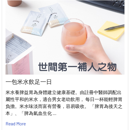
一包米水飲足一日
米水養脾益胃為身體建立健康基礎。由註冊中醫師調配出
屬性平和的米水，適合男女老幼飲用， 每日一杯能輕脾胃
負擔。米水味淡而富有營養，容易吸收。 「脾胃為後天之
本」、「脾為氣血生化 …
Read More