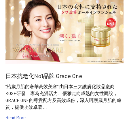
日本抗老化No1品牌 Grace One
“給歲月肌的奢華高效美容” 由日本三大護膚化妝品廠商
KOSE研發，專為充滿活力、優雅走向成熟的女性而設，
GRACE ONE的尊貴配方及高效成份，深入呵護歲月肌的膚
質，提供功效卓著 …
Read More