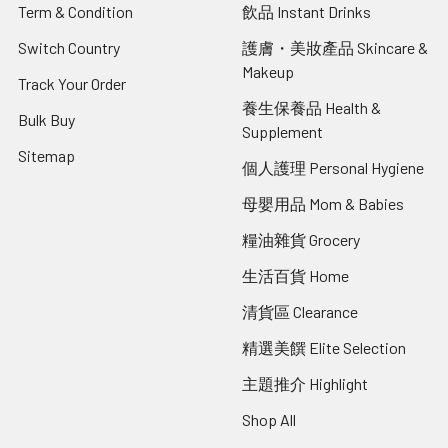
Term & Condition
飲品 Instant Drinks
Switch Country
護膚・美妝產品 Skincare &
Makeup
Track Your Order
養生保養品 Health &
Bulk Buy
Supplement
Sitemap
個人護理 Personal Hygiene
母嬰用品 Mom & Babies
糧油雜貨 Grocery
生活百貨 Home
清貨區 Clearance
精選美饌 Elite Selection
主題推介 Highlight
Shop All