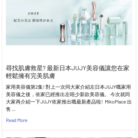
尋找肌膚救星? 最新日本JUJY美容儀讓您在家
輕鬆擁有完美肌膚
家用美容儀第2集! 對上一次同大家介紹左日本JUJY嘅家用
美容儀之後，依家已經推出左唔少新款美容儀。 今次就同
大家再介紹一下JUJY依家推出嘅最新產品啦! MikoPlace 出
售 …
Read More