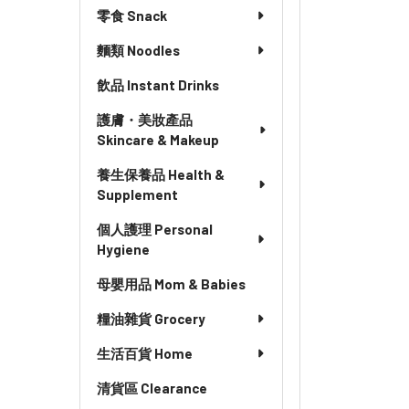
零食 Snack
麵類 Noodles
飲品 Instant Drinks
護膚・美妝產品
Skincare & Makeup
養生保養品 Health &
Supplement
個人護理 Personal
Hygiene
母嬰用品 Mom & Babies
糧油雜貨 Grocery
生活百貨 Home
清貨區 Clearance