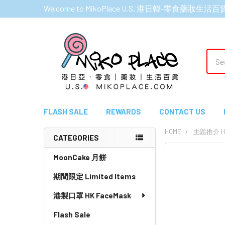
Welcome to MikoPlace U.S. 港日韓-零食藥妝生活百
Sear
FLASH SALE
REWARDS
CONTACT US
HOME
主題推介 HI
CATEGORIES
Sidebar
MoonCake 月餅
期間限定 Limited Items
港製口罩 HK FaceMask
Flash Sale