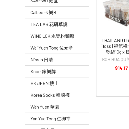
SAVEWO 救世
Related
Products
Calbee 卡樂B
TEA LAB 花研草說
WING LOK 永樂粉麵廠
THAILAND Dri
Floss | 福第
Wai Yuen Tong 位元堂
乾絲10g x 1
BOH HUA Q
Nissin 日清
$14.17
Knorr 家樂牌
HK JEBN 樓上
Korea Socks 韓國襪
Wah Yuen 華園
Yan Yue Tong 仁御堂