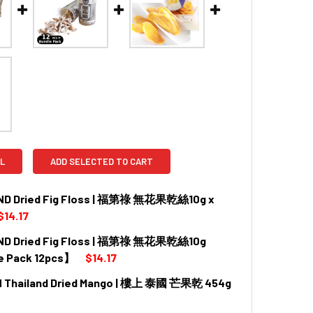
L
ADD SELECTED TO CART
ND Dried Fig Floss | 福第祿 無花果乾絲10g x
$14.17
ND Dried Fig Floss | 福第祿 無花果乾絲10g
QUANTITY OF THAILAND DRIED FIG FLOSS | 福第祿 無花果乾絲10G
INCREASE QUANTITY OF THAILAND DRIED FIG FLOSS | 福第祿
e Pack 12pcs】
$14.17
 Thailand Dried Mango | 樓上 泰國 芒果乾 454g
QUANTITY OF THAILAND DRIED FIG FLOSS | 福第祿 無花果乾絲1
INCREASE QUANTITY OF THAILAND DRIED FIG FLOSS | 福第