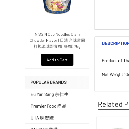
NISSIN Cup Noodles Clam
Chowder Flavor | 日清 合味道周
DESCRIPTIO
打蜆湯味即食麵 (杯麵) 75g
Add to Cart
Product of Th
Net Weight 10
POPULAR BRANDS
Eu Yan Sang 余仁生
Related P
Premier Food 尚品
UHA 味覺糖