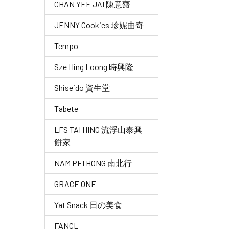
CHAN YEE JAI 陳意齋
JENNY Cookies 珍妮曲奇
Tempo
Sze Hing Loong 時興隆
Shiseido 資生堂
Tabete
LFS TAI HING 流浮山泰興
餅家
NAM PEI HONG 南北行
GRACE ONE
Yat Snack 日の美食
FANCL