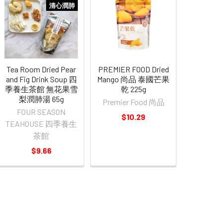
清心潤肺
Tea Room Dried Pear
PREMIER FOOD Dried
and Fig Drink Soup 四
Mango 尚品 泰國芒果
季養生茶館 無花果雪
乾 225g
梨潤肺湯 65g
Premier Food 尚品
FOUR SEASON
$10.29
TEAHOUSE 四季養生
茶館
$9.66