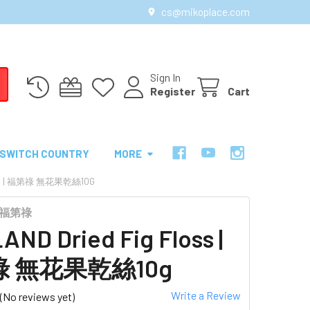
cs@mikoplace.com
Sign In
Register
Cart
SWITCH COUNTRY
MORE
LOSS | 福第祿 無花果乾絲10G
U 福第祿
AND Dried Fig Floss |
 無花果乾絲10g
Write a Review
(No reviews yet)