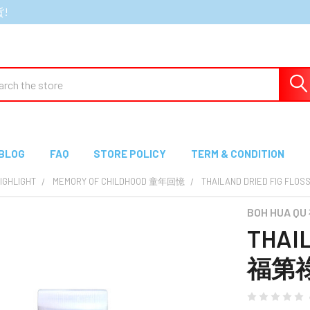
貨!
ch
BLOG
FAQ
STORE POLICY
TERM & CONDITION
GHLIGHT
MEMORY OF CHILDHOOD 童年回憶
THAILAND DRIED FIG F
BOH HUA Q
THAIL
福第祿