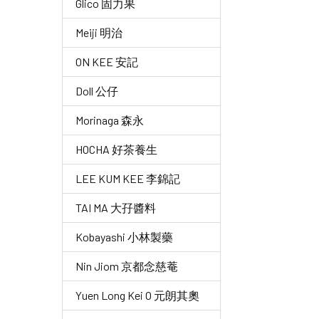
Glico 固力果
Meiji 明治
ON KEE 安記
Doll 公仔
Morinaga 森永
HOCHA 好茶養生
LEE KUM KEE 李錦記
TAI MA 大孖醬料
Kobayashi 小林製藥
Nin Jiom 京都念慈菴
Yuen Long Kei O 元朗其奧