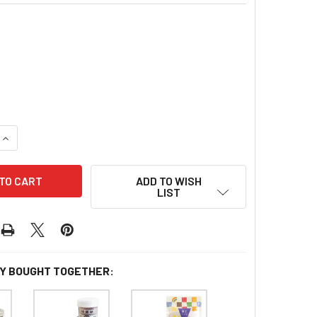
QUANTITY OF THAILAND DRIED FIG FLOSS | 福第祿 無花果乾絲10
INCREASE QUANTITY OF THAILAND DRIED FIG FLOSS | 福第
ADD TO WISH
LIST
Y BOUGHT TOGETHER: