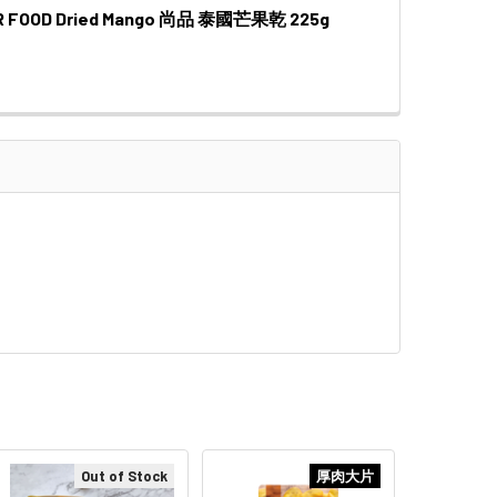
R FOOD Dried Mango 尚品 泰國芒果乾 225g
QUANTITY OF HK JEBN THAILAND DRIED MANGO | 樓上 泰國 芒
INCREASE QUANTITY OF HK JEBN THAILAND DRIED MANGO |
 QUANTITY OF PREMIER FOOD DRIED MANGO 尚品 泰國芒果乾 22
INCREASE QUANTITY OF PREMIER FOOD DRIED MANGO 尚品 
Out of Stock
厚肉大片