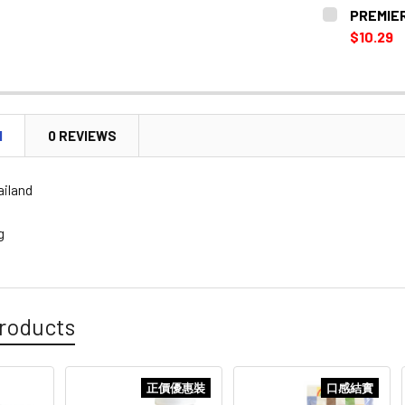
CURRENT
QUANTITY:
PREMIE
STOCK:
DECREASE 
$10.29
CURRENT
QUANTITY:
STOCK:
DECREASE
N
0 REVIEWS
ailand
g
roducts
正價優惠裝
口感結實