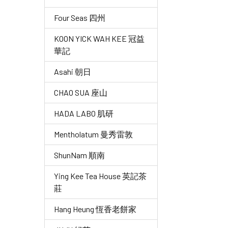
Four Seas 四州
KOON YICK WAH KEE 冠益
華記
Asahi 朝日
CHAO SUA 座山
HADA LABO 肌研
Mentholatum 曼秀雷敦
ShunNam 順南
Ying Kee Tea House 英記茶
莊
Hang Heung 恆香老餅家