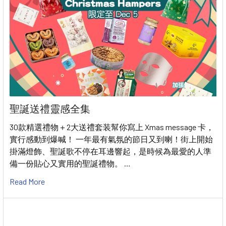
聖誕送禮靈感全集
30款精選禮物＋2大送禮套装幫你寫上 Xmas message 卡，
實行感動到爆喊！ 一年最有氣氛的節日又到喇！街上開始
掛滿燈飾、聖誕歌不停在耳邊響起，是時候為最愛的人準
備一份貼心又實用的聖誕禮物。 …
Read More