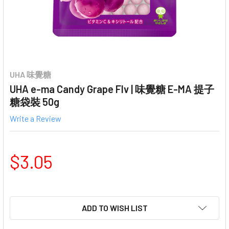
UHA 味覺糖
UHA e-ma Candy Grape Flv | 味覺糖 E-MA 提子
糖袋裝 50g
Write a Review
$3.05
ADD TO WISH LIST