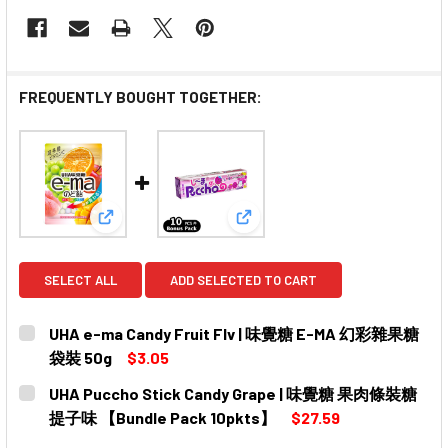
FREQUENTLY BOUGHT TOGETHER:
View: UHA e-ma Candy Fruit Flv | 味覺糖 E-M
View: UHA Puccho Stick 
SELECT ALL
ADD SELECTED TO CART
UHA e-ma Candy Fruit Flv | 味覺糖 E-MA 幻彩雜果糖
袋裝 50g
$3.05
CURRENT
QUANTITY:
UHA Puccho Stick Candy Grape | 味覺糖 果肉條裝糖
STOCK:
DECREASE QUANTITY OF UHA E-MA CANDY FRUIT FLV 
INCREASE QUANTITY OF UHA E-MA CANDY F
提子味 【Bundle Pack 10pkts】
$27.59
CURRENT
QUANTITY: