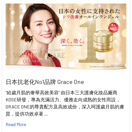
日本抗老化No1品牌 Grace One
“給歲月肌的奢華高效美容” 由日本三大護膚化妝品廠商
KOSE研發，專為充滿活力、優雅走向成熟的女性而設，
GRACE ONE的尊貴配方及高效成份，深入呵護歲月肌的膚
質，提供功效卓著 …
Read More