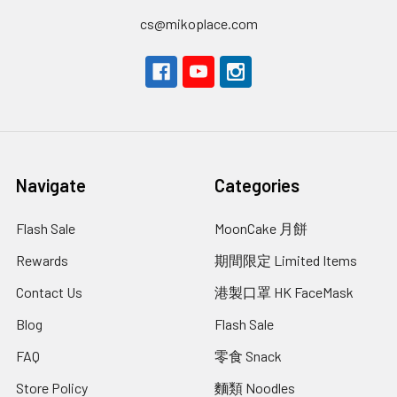
cs@mikoplace.com
Navigate
Categories
Flash Sale
MoonCake 月餅
Rewards
期間限定 Limited Items
Contact Us
港製口罩 HK FaceMask
Blog
Flash Sale
FAQ
零食 Snack
Store Policy
麵類 Noodles