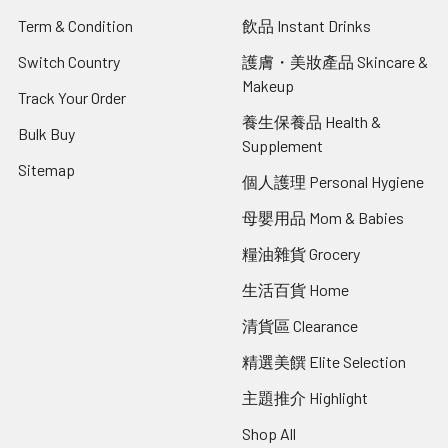
Term & Condition
飲品 Instant Drinks
Switch Country
護膚・美妝產品 Skincare &
Makeup
Track Your Order
養生保養品 Health &
Bulk Buy
Supplement
Sitemap
個人護理 Personal Hygiene
母嬰用品 Mom & Babies
糧油雜貨 Grocery
生活百貨 Home
清貨區 Clearance
精選美饌 Elite Selection
主題推介 Highlight
Shop All