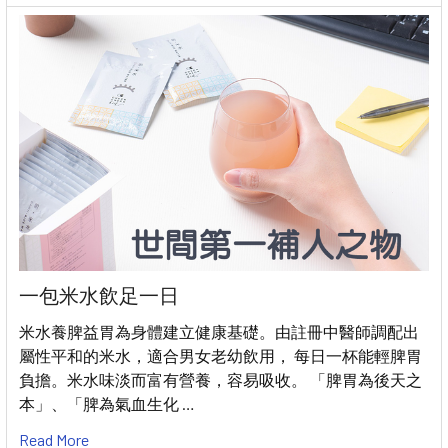
一包米水飲足一日
米水養脾益胃為身體建立健康基礎。由註冊中醫師調配出
屬性平和的米水，適合男女老幼飲用， 每日一杯能輕脾胃
負擔。米水味淡而富有營養，容易吸收。 「脾胃為後天之
本」、「脾為氣血生化 …
Read More