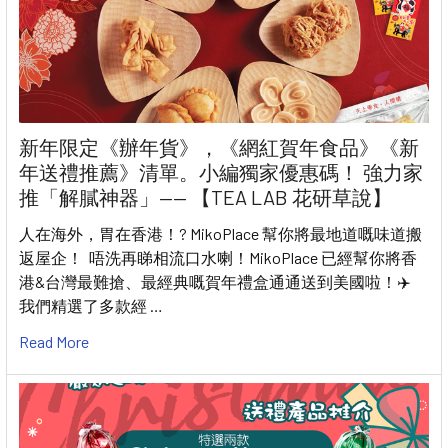
新年限定《辦年貨》，《網紅賀年食品》《新
年送禮推薦》清單。小編獨家優惠碼！ 強力家
推「解膩神器」—— 【TEA LAB 花研草說】
人在海外，胃在香港！? MikoPlace 幫你將最地道嘅味道搬
返屋企！ 唔洗再睇相流口水喇！MikoPlace 已經幫你將香
港&台灣最難搶、最經典嘅賀年禮盒通通送到美國啦！✈️
我們精選了多款經 …
Read More