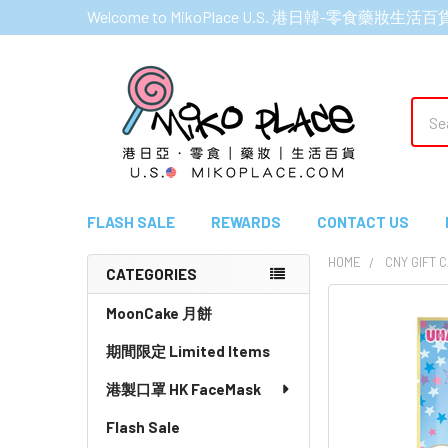
Welcome to MikoPlace U.S. 港日韓-零食藥妝生活百
Sear
FLASH SALE
REWARDS
CONTACT US
HOME
CNY GIFT 
CATEGORIES
Sidebar
MoonCake 月餅
期間限定 Limited Items
港製口罩 HK FaceMask
Flash Sale