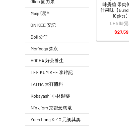
Glico 固力果
味覺糖 果肉
什果味【Bundle
Meiji 明治
10pkts
UHA 味
ON KEE 安記
$27.59
Doll 公仔
Morinaga 森永
HOCHA 好茶養生
LEE KUM KEE 李錦記
TAI MA 大孖醬料
Kobayashi 小林製藥
Nin Jiom 京都念慈菴
Yuen Long Kei O 元朗其奧