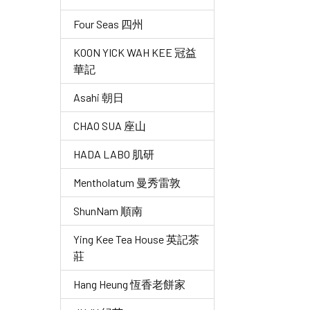
Four Seas 四州
KOON YICK WAH KEE 冠益
華記
Asahi 朝日
CHAO SUA 座山
HADA LABO 肌研
Mentholatum 曼秀雷敦
ShunNam 順南
Ying Kee Tea House 英記茶
莊
Hang Heung 恆香老餅家