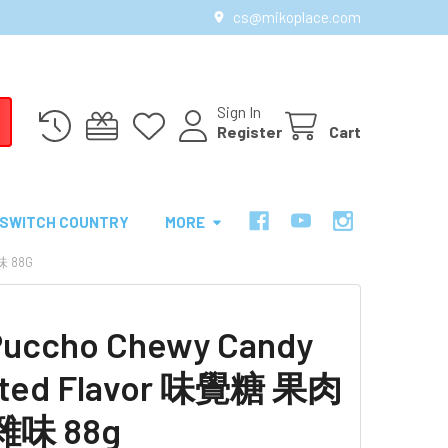
cs@mikoplace.com
Sign In
Register
Cart
SWITCH COUNTRY
MORE
味 88G
Puccho Chewy Candy
rted Flavor 味覺糖 果肉
雜味 88g