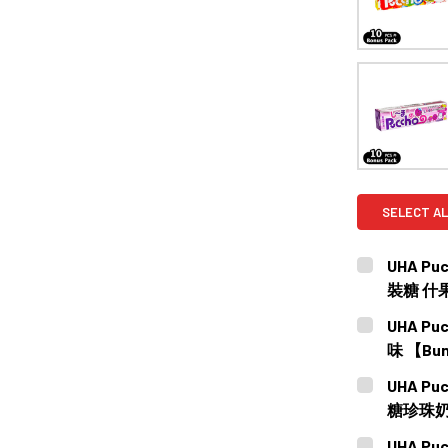
SELECT AL
UHA Puc
裝糖 什果味
CURRENT
QUANTITY:
UHA Pu
STOCK:
DECREASE
味 【Bun
CURRENT
QUANTITY:
UHA Puc
STOCK:
DECREASE
糖珍珠奶
CURRENT
QUANTITY:
UHA Pu