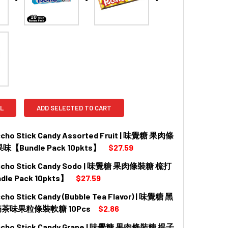
L
ADD SELECTED TO CART
cho Stick Candy Assorted Fruit | 味覺糖 果肉條
【Bundle Pack 10pkts】
$27.59
ccho Stick Candy Sodo | 味覺糖 果肉條裝糖 梳打
 QUANTITY OF UHA PUCCHO STICK CANDY ASSORTED FRU
INCREASE QUANTITY OF UHA PUCCHO STICK CANDY ASSO
dle Pack 10pkts】
$27.59
cho Stick Candy (Bubble Tea Flavor) | 味覺糖 黑
 QUANTITY OF UHA PUCCHO STICK CANDY SODO | 味覺糖 果
INCREASE QUANTITY OF UHA PUCCHO STICK CANDY SODO
茶味果粒條裝軟糖 10Pcs
$2.86
ccho Stick Candy Grape | 味覺糖 果肉條裝糖 提子