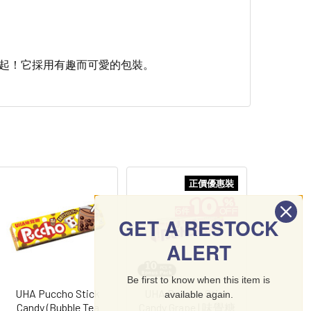
在一起！它採用有趣而可愛的包裝。
正價優惠裝
GET A RESTOCK
ALERT
Be first to know when this item is
UHA Puccho Stick
UHA Puccho Stick
available again.
Candy (Bubble Tea
Candy Grape | 味覺糖