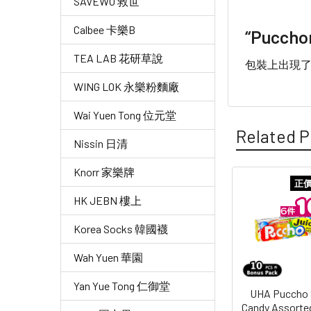
SAVEWO 救世
Calbee 卡樂B
“Pucch
TEA LAB 花研草說
包裝上出現了
WING LOK 永樂粉麵廠
Wai Yuen Tong 位元堂
Related P
Nissin 日清
Knorr 家樂牌
正
Related
HK JEBN 樓上
Products
Korea Socks 韓國襪
Wah Yuen 華園
Yan Yue Tong 仁御堂
UHA Puccho 
Candy Assorted 