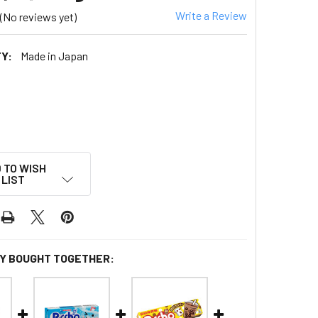
Write a Review
(No reviews yet)
Y:
Made in Japan
 TO WISH
LIST
Y BOUGHT TOGETHER: