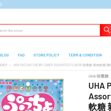
貨!
ch
BLOG
FAQ
STORE POLICY
TERM & CONDITION
CANDY
UHA PUCCHO CHEWY CANDY ASSORTED FLAVOR 味覺糖 果肉軟糖 雜
UHA 味覺糖
UHA 
Asso
軟糖 