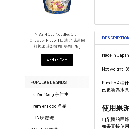
NISSIN Cup Noodles Clam
DESCRIPTIO
Chowder Flavor | 日清 合味道周
打蜆湯味即食麵 (杯麵) 75g
Made in Japa
Add to Cart
Net weight: 8
POPULAR BRANDS
Puccho 4種
已更新為水
Eu Yan Sang 余仁生
Premier Food 尚品
使用果
UHA 味覺糖
山梨縣的巨
如果直接使