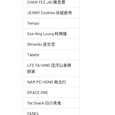
CHAN YEE JAI 陳意齋
JENNY Cookies 珍妮曲奇
Tempo
Sze Hing Loong 時興隆
Shiseido 資生堂
Tabete
LFS TAI HING 流浮山泰興
餅家
NAM PEI HONG 南北行
GRACE ONE
Yat Snack 日の美食
FANCL