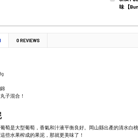
STOCK:
DECREASE
味 【Bun
CURRENT
QUANTITY:
STOCK:
DECREASE
N
0 REVIEWS
n
8g
什錦
果丸子混合！
泥
峰葡萄是大型葡萄，香氣和汁液平衡良好。岡山縣出產的清水白
用這些水果榨成的果泥，那就更美味了！