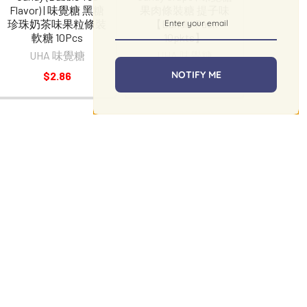
Flavor) | 味覺糖 黑糖
果肉條裝糖 提子味
珍珠奶茶味果粒條裝
【Bundle Pack
軟糖 10Pcs
10pkts】
UHA 味覺糖
UHA 味覺糖
NOTIFY ME
$2.86
$27.59