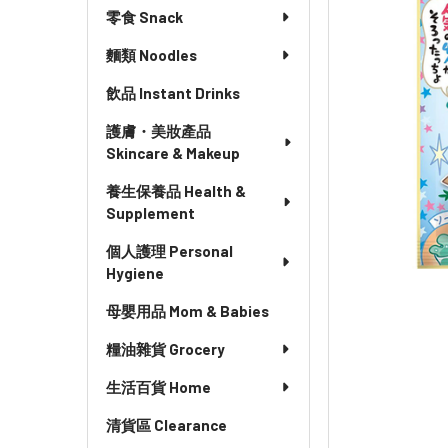
零食 Snack
麵類 Noodles
飲品 Instant Drinks
護膚・美妝產品
Skincare & Makeup
養生保養品 Health &
Supplement
個人護理 Personal
Hygiene
母嬰用品 Mom & Babies
糧油雜貨 Grocery
生活百貨 Home
清貨區 Clearance