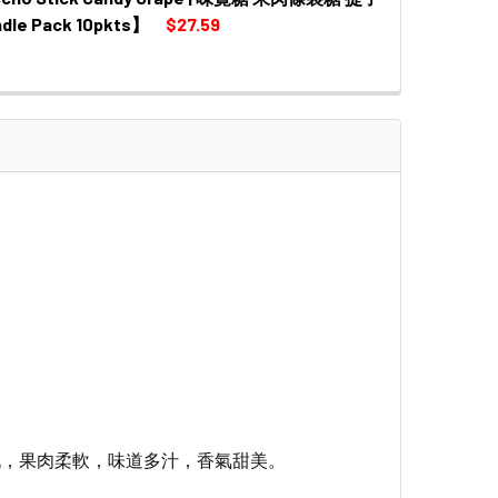
 QUANTITY OF UHA PUCCHO STICK CANDY (BUBBLE TEA
INCREASE QUANTITY OF UHA PUCCHO STICK CANDY (BU
dle Pack 10pkts】
$27.59
 QUANTITY OF UHA PUCCHO STICK CANDY GRAPE | 味覺糖 
INCREASE QUANTITY OF UHA PUCCHO STICK CANDY GRAP
桃，果肉柔軟，味道多汁，香氣甜美。