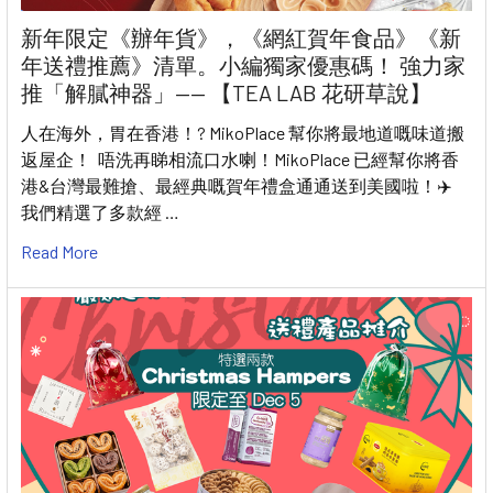
新年限定《辦年貨》，《網紅賀年食品》《新
年送禮推薦》清單。小編獨家優惠碼！ 強力家
推「解膩神器」—— 【TEA LAB 花研草說】
人在海外，胃在香港！? MikoPlace 幫你將最地道嘅味道搬
返屋企！ 唔洗再睇相流口水喇！MikoPlace 已經幫你將香
港&台灣最難搶、最經典嘅賀年禮盒通通送到美國啦！✈️
我們精選了多款經 …
Read More