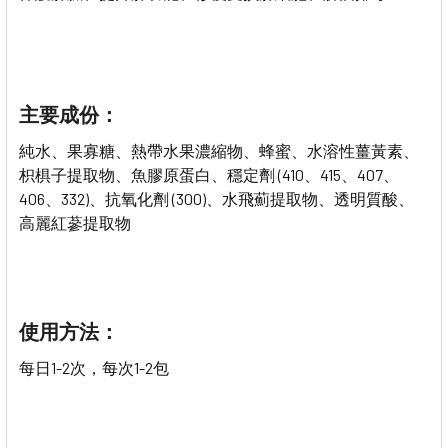
主要成份：
純水、果寡糖、熱帶水果濃縮物、蜂蜜、水溶性薑黃素、
枳椇子提取物、魚膠原蛋白、穩定劑 (410、415、407、
406、332)、抗氧化劑 (300)、水飛薊提取物、透明質酸、
高麗紅蔘提取物
使用方法：
每日1-2次，每次1-2包