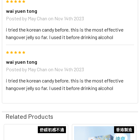
5
wai yuen tong
Posted by
May Chan
on Nov 14th 2023
i tried the korean candy before. this is the most effective
hangover jelly so far. I used it before drinking alcohol
5
wai yuen tong
Posted by
May Chan
on Nov 14th 2023
i tried the korean candy before. this is the most effective
hangover jelly so far. I used it before drinking alcohol
Related Products
舒綏初感不適
香港製造
Related