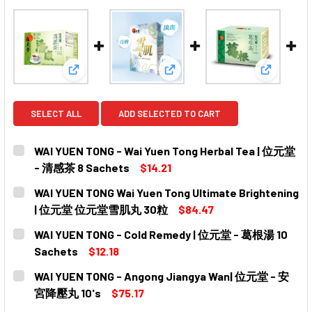
View: WAI YUEN TONG - Wai Yuen Tong Herbal T
View: WAI YUEN TONG Wai 
View: WA
SELECT ALL
ADD SELECTED TO CART
WAI YUEN TONG - Wai Yuen Tong Herbal Tea | 位元堂
- 清感茶 8 Sachets
$14.21
CURRENT
QUANTITY:
WAI YUEN TONG Wai Yuen Tong Ultimate Brightening
STOCK:
DECREASE QUANTITY OF WAI YUEN TONG - WAI YUEN TON
INCREASE QUANTITY OF WAI YUEN TONG - WAI
| 位元堂 位元堂雪肌丸 30粒
$84.47
CURRENT
QUANTITY:
WAI YUEN TONG - Cold Remedy | 位元堂 - 葛根湯 10
STOCK:
DECREASE QUANTITY OF WAI YUEN TONG WAI YUEN TON
INCREASE QUANTITY OF WAI YUEN TONG WAI
Sachets
$12.18
CURRENT
QUANTITY:
WAI YUEN TONG - Angong Jiangya Wan| 位元堂 - 安
STOCK:
DECREASE QUANTITY OF WAI YUEN TONG - COLD REMEDY
INCREASE QUANTITY OF WAI YUEN TONG - CO
宮降壓丸 10's
$75.17
CURRENT
QUANTITY: