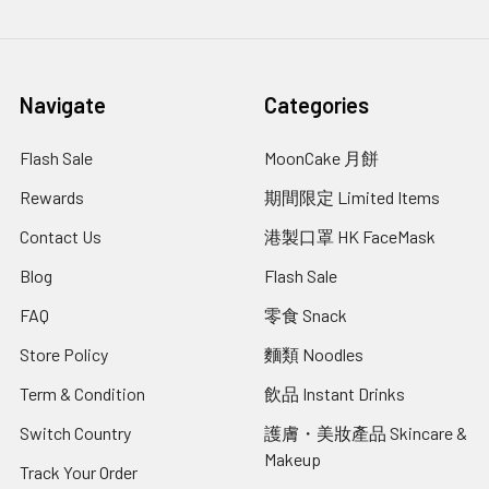
Navigate
Categories
Flash Sale
MoonCake 月餅
Rewards
期間限定 Limited Items
Contact Us
港製口罩 HK FaceMask
Blog
Flash Sale
FAQ
零食 Snack
Store Policy
麵類 Noodles
Term & Condition
飲品 Instant Drinks
Switch Country
護膚・美妝產品 Skincare &
Makeup
Track Your Order