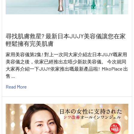
尋找肌膚救星? 最新日本JUJY美容儀讓您在家
輕鬆擁有完美肌膚
家用美容儀第2集! 對上一次同大家介紹左日本JUJY嘅家用
美容儀之後，依家已經推出左唔少新款美容儀。 今次就同
大家再介紹一下JUJY依家推出嘅最新產品啦! MikoPlace 出
售 …
Read More