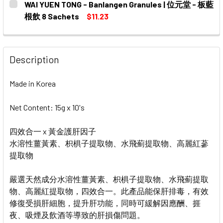
WAI YUEN TONG - Banlangen Granules | 位元堂 - 板藍
STOCK:
DECREASE QUANTITY OF WAI YUEN TONG - ANGONG JIA
INCREASE QUANTITY OF WAI YUEN TONG - A
根飲 8 Sachets
$11.23
CURRENT
QUANTITY:
STOCK:
Description
Made in Korea
Net Content: 15g x 10's
四效合一 x 黃金護肝因子
水溶性薑黃素、枳椇子提取物、水飛薊提取物、高麗紅蔘
提取物
嚴選天然成分水溶性薑黃素、枳椇子提取物、水飛薊提取
物、高麗紅提取物，四效合一。此產品能保肝排毒，有效
修復受損肝細胞，提升肝功能，同時可緩解因應酬、捱
夜、吸煙及飲酒等導致的肝損傷問題。