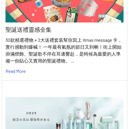
聖誕送禮靈感全集
30款精選禮物＋2大送禮套装幫你寫上 Xmas message 卡，
實行感動到爆喊！ 一年最有氣氛的節日又到喇！街上開始
掛滿燈飾、聖誕歌不停在耳邊響起，是時候為最愛的人準
備一份貼心又實用的聖誕禮物。 …
Read More