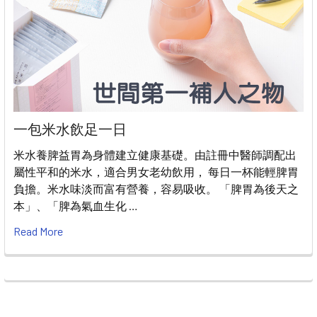
一包米水飲足一日
米水養脾益胃為身體建立健康基礎。由註冊中醫師調配出
屬性平和的米水，適合男女老幼飲用， 每日一杯能輕脾胃
負擔。米水味淡而富有營養，容易吸收。 「脾胃為後天之
本」、「脾為氣血生化 …
Read More