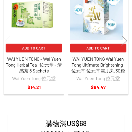
Products
ADD TO CART
ADD TO CART
WAI YUEN TONG - Wai Yuen
WAI YUEN TONG Wai Yuen
Tong Herbal Tea | 位元堂 - 清
Tong Ultimate Brightening |
感茶 8 Sachets
位元堂 位元堂雪肌丸 30粒
Wai Yuen Tong 位元堂
Wai Yuen Tong 位元堂
$14.21
$84.47
購物滿US$68
Sidebar