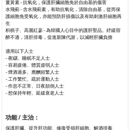
薑黃素 - 抗氧化，保護肝臟細胞免於自由基的傷害
水飛薊 - 含水飛薊素，有助抗氧化，清除自由基，從而保
護細胞免受氧化，亦能預防肝損傷以及有助刺激肝細胞再
生
枳椇子、高麗紅蔘 - 為韓國人心目中的護肝聖品。紓緩宿
醉不適，清肝排毒，促進新陳代謝，以減輕肝臟負擔
適用以下人士
- 夜瞓、睡眠不足人士
- 容易疲倦、體質虛弱人士
- 煙酒過多、應酬頻繁人士
- 工作繁忙、疏於運動人士
- 作息不正常、日夜顛倒人士
- 想保持年輕、延緩衰老人士
功能 / 主治：
保護肝臟、提升肝功能、修復受損肝細胞、解酒排毒