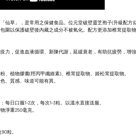
「仙草」，是常用之保健食品。位元堂破壁靈芝孢子(升級配方
封包圍以保護破壁後內藏之成分不被氧化。配方更添加椎茸提取
免疫力，促進血液循環、新陳代謝，延緩衰老，有助抗疲勞，增
粉、植物膠囊(羥丙甲纖維素)、椎茸提取物、姬松茸提取物。
顏色、質感、味道可能有異。
：每日口服1-2次，每次1-3粒。以溫水直接送服。
物淨重250毫克。
盒90粒。