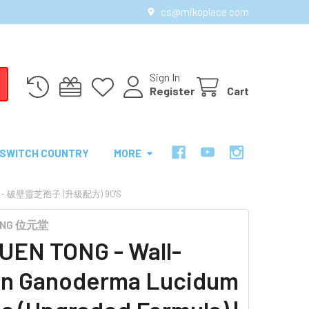
cs@mikoplace.com
Sign In
Register
Cart
SWITCH COUNTRY
MORE
位元堂 - 破壁靈芝孢子 (升級配方) 90'S
TONG 位元堂
UEN TONG - Wall-
n Ganoderma Lucidum