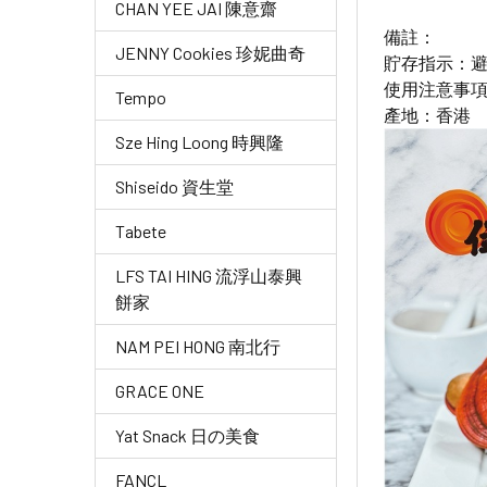
CHAN YEE JAI 陳意齋
備註：
JENNY Cookies 珍妮曲奇
貯存指示：
使用注意事
Tempo
產地：香港
Sze Hing Loong 時興隆
Shiseido 資生堂
Tabete
LFS TAI HING 流浮山泰興
餅家
NAM PEI HONG 南北行
GRACE ONE
Yat Snack 日の美食
FANCL