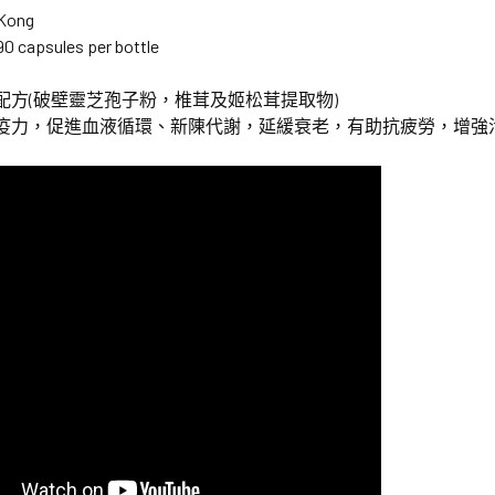
 Kong
90 capsules per bottle
級配方(破壁靈芝孢子粉，椎茸及姬松茸提取物)
免疫力，促進血液循環、新陳代謝，延緩衰老，有助抗疲勞，增強