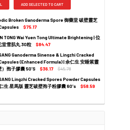
L
ADD SELECTED TO CART
Medic Broken Ganoderma Spore 御藥堂 破壁靈芝
Capsules
$75.17
N TONG Wai Yuen Tong Ultimate Brightening | 位
 QUANTITY OF ROYAL MEDIC BROKEN GANODERMA SPORE 
INCREASE QUANTITY OF ROYAL MEDIC BROKEN GANODERM
元堂雪肌丸 30粒
$84.47
SANG Ganoderma Sinense & Lingzhi Cracked
QUANTITY OF WAI YUEN TONG WAI YUEN TONG ULTIMATE B
INCREASE QUANTITY OF WAI YUEN TONG WAI YUEN TONG U
 Capsules (Enhanced Formula) | 余仁生 安睡紫靈
）孢子膠囊 50'S
$36.17
$45.78
SANG Lingzhi Cracked Spores Powder Capsules
 QUANTITY OF EU YAN SANG GANODERMA SINENSE & LING
INCREASE QUANTITY OF EU YAN SANG GANODERMA SINEN
| 余仁生 星馬版 靈芝破壁孢子粉膠囊 60's
$58.59
 QUANTITY OF EU YAN SANG LINGZHI CRACKED SPORES 
INCREASE QUANTITY OF EU YAN SANG LINGZHI CRACKED