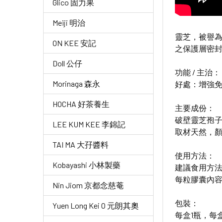
Glico 固力果
Meiji 明治
靈芝，被譽為
ON KEE 安記
之保護層密
Doll 公仔
功能 / 主治：
Morinaga 森永
好處：增強
HOCHA 好茶養生
主要成份：
破壁靈芝孢子
LEE KUM KEE 李錦記
取材天然，
TAI MA 大孖醬料
使用方法：
Kobayashi 小林製藥
建議食用方法
每粒膠囊內容
Nin Jiom 京都念慈菴
包裝：
Yuen Long Kei O 元朗其奧
每盒1瓶，每