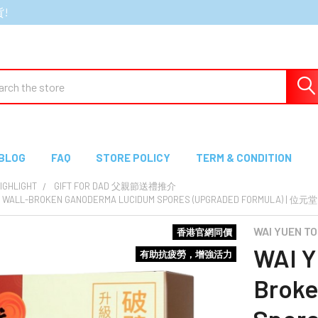
貨!
ch
BLOG
FAQ
STORE POLICY
TERM & CONDITION
GHLIGHT
GIFT FOR DAD 父親節送禮推介
 - WALL-BROKEN GANODERMA LUCIDUM SPORES (UPGRADED FORMULA) | 
WAI YUEN 
香港官網同價
WAI Y
有助抗疲勞，增強活力
Broke