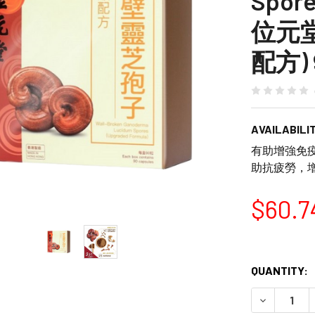
Spore
位元堂
配方) 
AVAILABILIT
有助增強免
助抗疲勞，
$60.7
QUANTITY:
DECREASE 