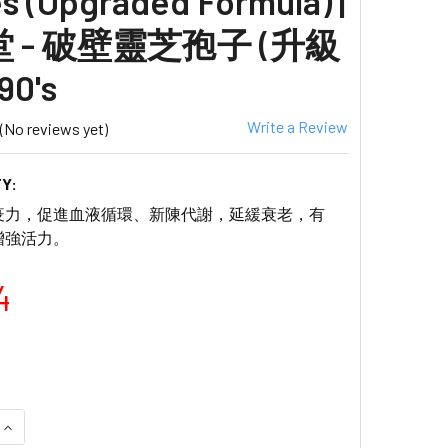
s (Upgraded Formula) |
 - 破壁靈芝孢子 (升級
90's
Write a Review
(No reviews yet)
Y:
疫力，促進血液循環、新陳代謝，延緩衰老，有
增強活力。
4
QUANTITY OF WAI YUEN TONG - WALL-BROKEN GANODERMA
INCREASE QUANTITY OF WAI YUEN TONG - WALL-BROKEN G