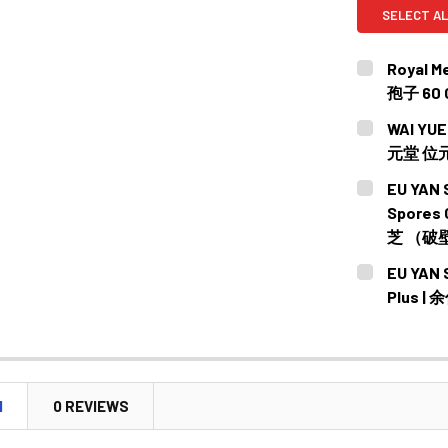
SELECT AL
Royal 
孢子 60 
CURRENT
QUANTITY:
WAI YUE
STOCK:
DECREASE
元堂 位
CURRENT
QUANTITY:
EU YAN 
STOCK:
DECREASE 
Spores
芝 （破壁
CURRENT
QUANTITY:
EU YAN 
STOCK:
DECREASE
Plus 
CURRENT
QUANTITY:
STOCK:
DECREASE
N
0 REVIEWS