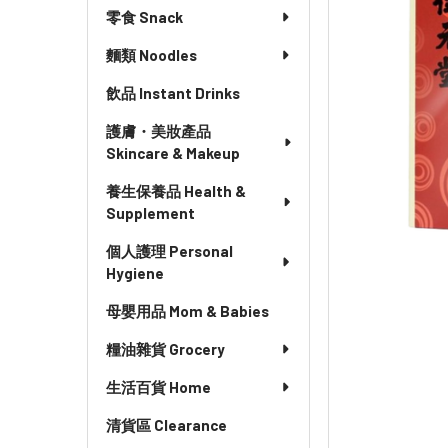
零食 Snack
麵類 Noodles
飲品 Instant Drinks
護膚・美妝產品
Skincare & Makeup
養生保養品 Health &
Supplement
個人護理 Personal
Hygiene
母嬰用品 Mom & Babies
糧油雜貨 Grocery
生活百貨 Home
清貨區 Clearance