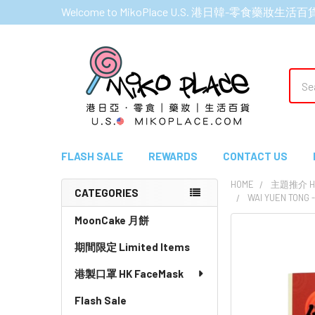
Welcome to MikoPlace U.S. 港日韓-零食藥妝生活百
Sear
FLASH SALE
REWARDS
CONTACT US
HOME
主題推介 HI
CATEGORIES
WAI YUEN TONG
Sidebar
MoonCake 月餅
期間限定 Limited Items
港製口罩 HK FaceMask
Flash Sale