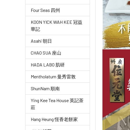
Four Seas 四州
KOON YICK WAH KEE 冠益
華記
Asahi 朝日
CHAO SUA 座山
HADA LABO 肌研
Mentholatum 曼秀雷敦
ShunNam 順南
Ying Kee Tea House 英記茶
莊
Hang Heung 恆香老餅家