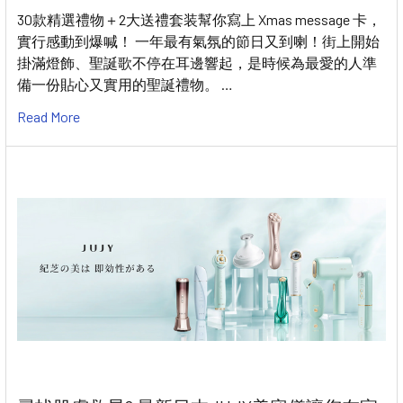
30款精選禮物＋2大送禮套装幫你寫上 Xmas message 卡，
實行感動到爆喊！ 一年最有氣氛的節日又到喇！街上開始
掛滿燈飾、聖誕歌不停在耳邊響起，是時候為最愛的人準
備一份貼心又實用的聖誕禮物。 …
Read More