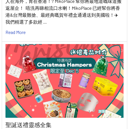
人在海外，胃在香港！? MikoPlace 幫你將最地道嘅味道搬
返屋企！ 唔洗再睇相流口水喇！MikoPlace 已經幫你將香
港&台灣最難搶、最經典嘅賀年禮盒通通送到美國啦！✈️
我們精選了多款經 …
Read More
聖誕送禮靈感全集