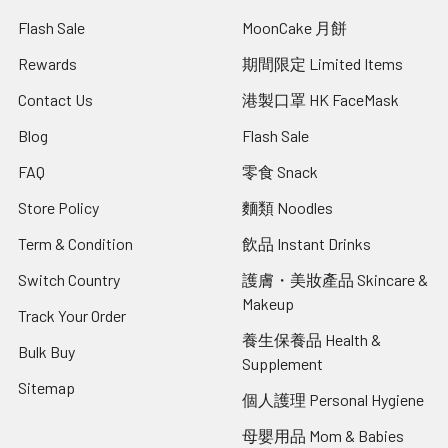
Flash Sale
MoonCake 月餅
Rewards
期間限定 Limited Items
Contact Us
港製口罩 HK FaceMask
Blog
Flash Sale
FAQ
零食 Snack
Store Policy
麵類 Noodles
Term & Condition
飲品 Instant Drinks
Switch Country
護膚・美妝產品 Skincare &
Makeup
Track Your Order
養生保養品 Health &
Bulk Buy
Supplement
Sitemap
個人護理 Personal Hygiene
母嬰用品 Mom & Babies