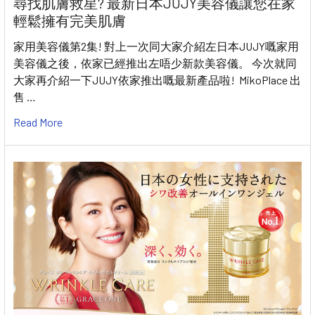
尋找肌膚救星? 最新日本JUJY美容儀讓您在家
輕鬆擁有完美肌膚
家用美容儀第2集! 對上一次同大家介紹左日本JUJY嘅家用
美容儀之後，依家已經推出左唔少新款美容儀。 今次就同
大家再介紹一下JUJY依家推出嘅最新產品啦! MikoPlace 出
售 …
Read More