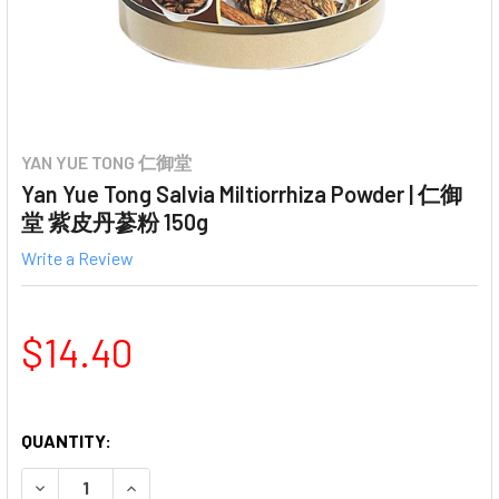
YAN YUE TONG 仁御堂
Yan Yue Tong Salvia Miltiorrhiza Powder | 仁御
堂 紫皮丹蔘粉 150g
Write a Review
$14.40
QUANTITY:
DECREASE QUANTITY OF YAN YUE TONG SALVIA MILTIO
INCREASE QUANTITY OF YAN YUE TONG SALV