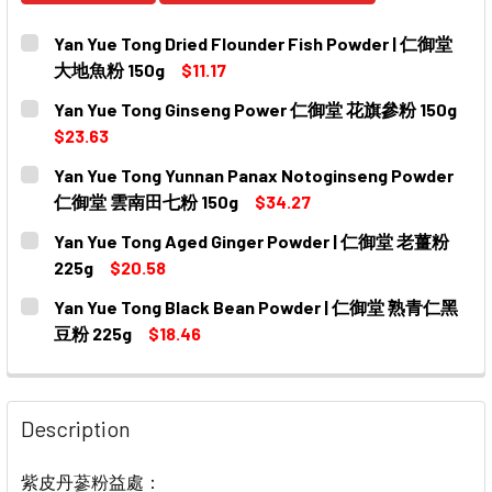
Yan Yue Tong Dried Flounder Fish Powder | 仁御堂
大地魚粉 150g
$11.17
CURRENT
QUANTITY:
Yan Yue Tong Ginseng Power 仁御堂 花旗參粉 150g
STOCK:
DECREASE QUANTITY OF YAN YUE TONG DRIED FLOUNDE
INCREASE QUANTITY OF YAN YUE TONG DRIE
$23.63
CURRENT
QUANTITY:
Yan Yue Tong Yunnan Panax Notoginseng Powder
STOCK:
DECREASE QUANTITY OF YAN YUE TONG GINSENG POW
INCREASE QUANTITY OF YAN YUE TONG GIN
仁御堂 雲南田七粉 150g
$34.27
CURRENT
QUANTITY:
Yan Yue Tong Aged Ginger Powder | 仁御堂 老薑粉
STOCK:
DECREASE QUANTITY OF YAN YUE TONG YUNNAN PANA
INCREASE QUANTITY OF YAN YUE TONG YU
225g
$20.58
CURRENT
QUANTITY:
Yan Yue Tong Black Bean Powder | 仁御堂 熟青仁黑
STOCK:
DECREASE QUANTITY OF YAN YUE TONG AGED GINGER P
INCREASE QUANTITY OF YAN YUE TONG AGED
豆粉 225g
$18.46
CURRENT
QUANTITY:
STOCK:
DECREASE QUANTITY OF YAN YUE TONG BLACK BEAN 
INCREASE QUANTITY OF YAN YUE TONG BL
Description
紫皮丹蔘粉益處：