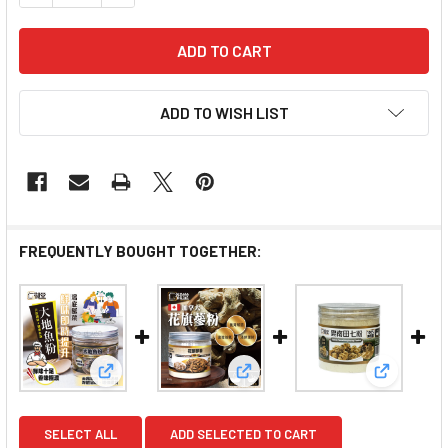
ADD TO WISH LIST
FREQUENTLY BOUGHT TOGETHER:
View: Yan Yue Tong Dried Flounder Fish Powde
View: Yan Yue Tong Ginse
View: Ya
SELECT ALL
ADD SELECTED TO CART