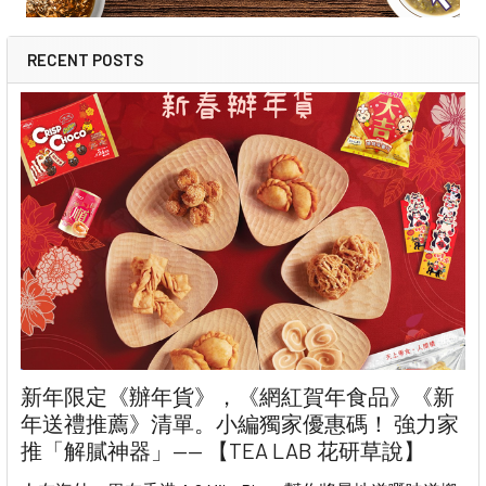
RECENT POSTS
新年限定《辦年貨》，《網紅賀年食品》《新
年送禮推薦》清單。小編獨家優惠碼！ 強力家
推「解膩神器」—— 【TEA LAB 花研草說】