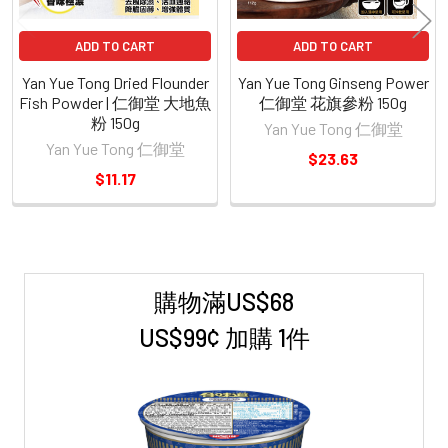
ADD TO CART
ADD TO CART
Yan Yue Tong Dried Flounder
Yan Yue Tong Ginseng Power
Fish Powder | 仁御堂 大地魚
仁御堂 花旗參粉 150g
粉 150g
Yan Yue Tong 仁御堂
Yan Yue Tong 仁御堂
$23.63
$11.17
購物滿US$68
Sidebar
US$99¢ 加購 1件