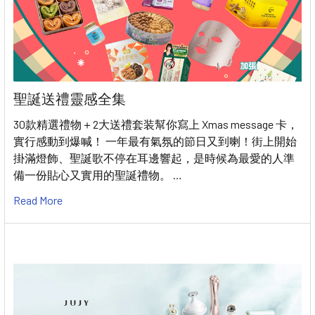
聖誕送禮靈感全集
30款精選禮物＋2大送禮套装幫你寫上 Xmas message 卡，
實行感動到爆喊！ 一年最有氣氛的節日又到喇！街上開始
掛滿燈飾、聖誕歌不停在耳邊響起，是時候為最愛的人準
備一份貼心又實用的聖誕禮物。 …
Read More