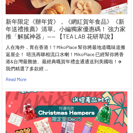
新年限定《辦年貨》，《網紅賀年食品》《新
年送禮推薦》清單。小編獨家優惠碼！ 強力家
推「解膩神器」—— 【TEA LAB 花研草說】
人在海外，胃在香港！? MikoPlace 幫你將最地道嘅味道搬
返屋企！ 唔洗再睇相流口水喇！MikoPlace 已經幫你將香
港&台灣最難搶、最經典嘅賀年禮盒通通送到美國啦！✈️
我們精選了多款經 …
Read More