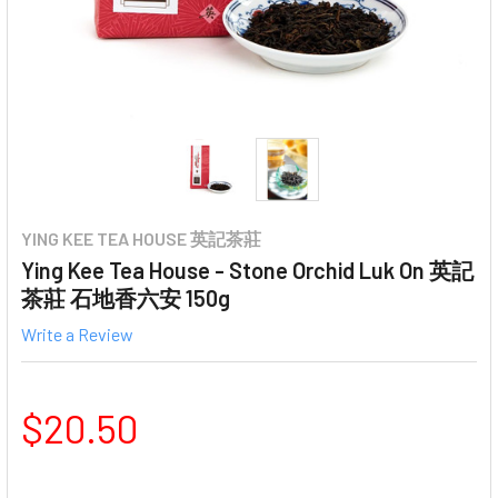
YING KEE TEA HOUSE 英記茶莊
Ying Kee Tea House - Stone Orchid Luk On 英記
茶莊 石地香六安 150g
Write a Review
$20.50