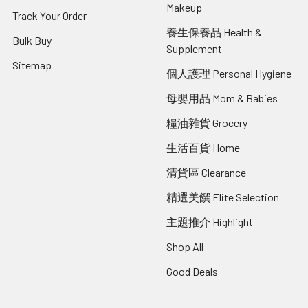
Makeup
Track Your Order
養生保養品 Health &
Bulk Buy
Supplement
Sitemap
個人護理 Personal Hygiene
母嬰用品 Mom & Babies
糧油雜貨 Grocery
生活百貨 Home
清貨區 Clearance
精選美饌 Elite Selection
主題推介 Highlight
Shop All
Good Deals