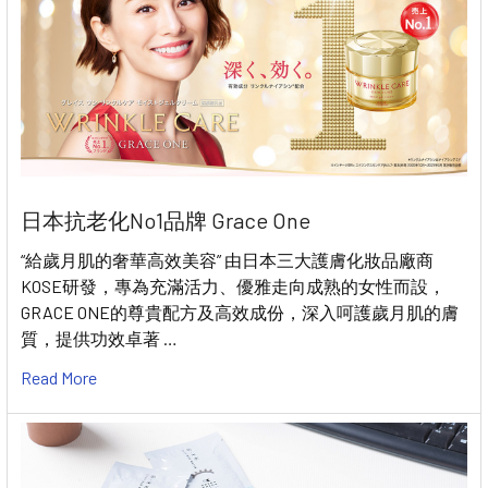
日本抗老化No1品牌 Grace One
“給歲月肌的奢華高效美容” 由日本三大護膚化妝品廠商
KOSE研發，專為充滿活力、優雅走向成熟的女性而設，
GRACE ONE的尊貴配方及高效成份，深入呵護歲月肌的膚
質，提供功效卓著 …
Read More