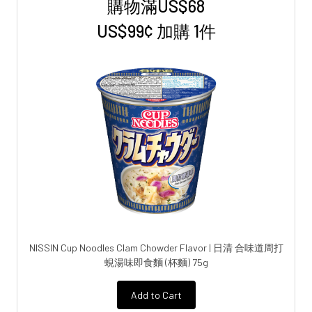
購物滿US$68
Sidebar
US$99¢ 加購 1件
NISSIN Cup Noodles Clam Chowder Flavor | 日清 合味道周打
蜆湯味即食麵 (杯麵) 75g
Add to Cart