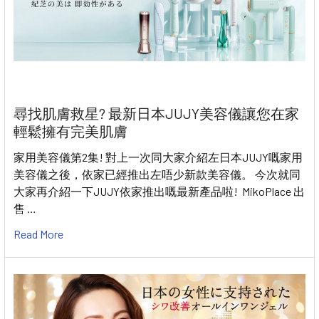
尋找肌膚救星? 最新日本JUJY美容儀讓您在家
輕鬆擁有完美肌膚
家用美容儀第2集! 對上一次同大家介紹左日本JUJY嘅家用
美容儀之後，依家已經推出左唔少新款美容儀。 今次就同
大家再介紹一下JUJY依家推出嘅最新產品啦! MikoPlace 出
售 …
Read More