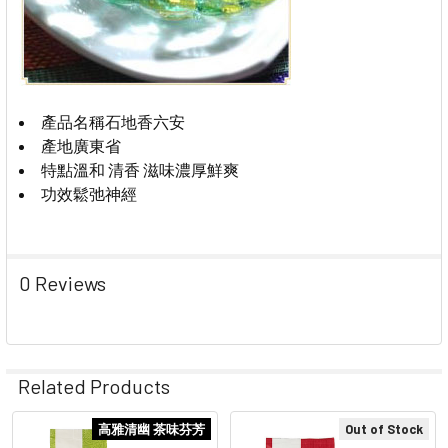
產品名稱
石地香六安
產地
廣東省
特點
溫和 清香 滋味濃厚鮮爽
功效
鬆弛神經
0 Reviews
Related Products
高雅清幽 茶味芬芳
Out of Stock