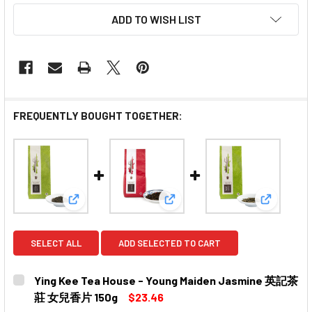
ADD TO WISH LIST
FREQUENTLY BOUGHT TOGETHER:
View: Ying Kee Tea House - Young Maiden Ja
View: Ying Kee Tea House 
View: Yi
SELECT ALL
ADD SELECTED TO CART
Ying Kee Tea House - Young Maiden Jasmine 英記茶
莊 女兒香片 150g
$23.46