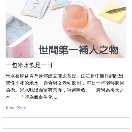
一包米水飲足一日
米水養脾益胃為身體建立健康基礎。由註冊中醫師調配出
屬性平和的米水，適合男女老幼飲用， 每日一杯能輕脾胃
負擔。米水味淡而富有營養，容易吸收。 「脾胃為後天之
本」、「脾為氣血生化 …
Read More