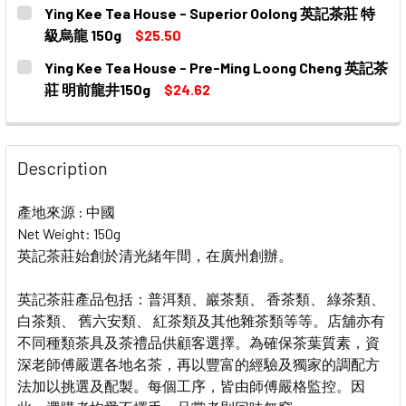
CURRENT
QUANTITY:
Ying Kee Tea House - Superior Oolong 英記茶莊 特
STOCK:
DECREASE QUANTITY OF YING KEE TEA HOUSE - YOUNG
INCREASE QUANTITY OF YING KEE TEA HOUS
級烏龍 150g
$25.50
CURRENT
QUANTITY:
Ying Kee Tea House - Pre-Ming Loong Cheng 英記茶
STOCK:
DECREASE QUANTITY OF YING KEE TEA HOUSE - SUPE
INCREASE QUANTITY OF YING KEE TEA HOU
莊 明前龍井150g
$24.62
CURRENT
QUANTITY:
STOCK:
DECREASE QUANTITY OF YING KEE TEA HOUSE - PRE-
INCREASE QUANTITY OF YING KEE TEA HOU
Description
產地來源 : 中國
Net Weight: 150g
英記
茶莊始創於清光緒年間，在廣州創辦。
英記茶莊產品包括：普洱類、巖茶類、 香茶類、 綠茶類、
白茶類、 舊六安類、 紅茶類及其他雜茶類等等。店舖亦有
不同種類茶具及茶禮品供顧客選擇。為確保茶葉質素，資
深老師傅嚴選各地名茶，再以豐富的經驗及獨家的調配方
法加以挑選及配製。每個工序，皆由師傅嚴格監控。因