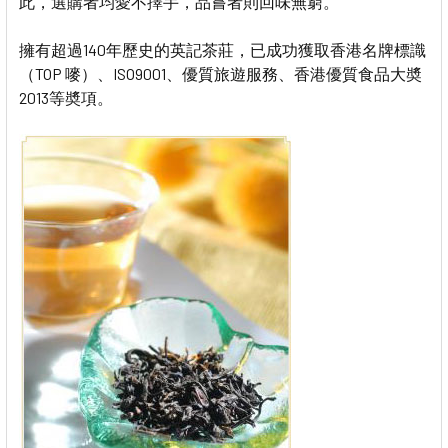
此，選購者均愛不擇手，品嘗者則回味無窮。
擁有超過140年歷史的英記茶莊，已成功獲取香港名牌標識
（TOP 嘜）、ISO9001、優質旅遊服務、香港優質食品大奬
2013等奬項。