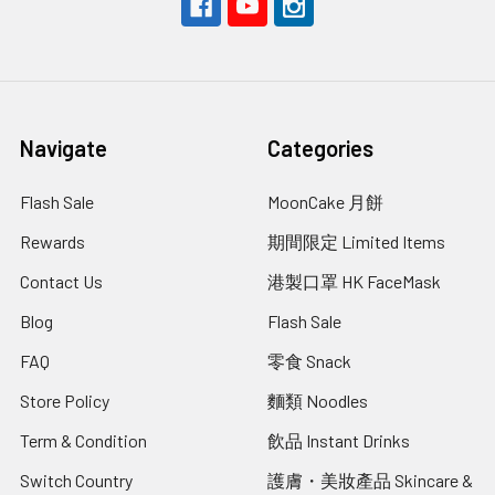
Navigate
Categories
Flash Sale
MoonCake 月餅
Rewards
期間限定 Limited Items
Contact Us
港製口罩 HK FaceMask
Blog
Flash Sale
FAQ
零食 Snack
Store Policy
麵類 Noodles
Term & Condition
飲品 Instant Drinks
Switch Country
護膚・美妝產品 Skincare &