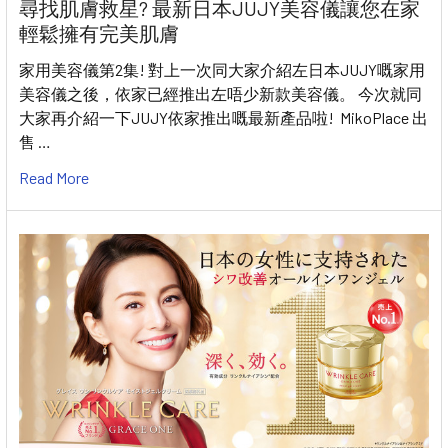
尋找肌膚救星? 最新日本JUJY美容儀讓您在家
輕鬆擁有完美肌膚
家用美容儀第2集! 對上一次同大家介紹左日本JUJY嘅家用
美容儀之後，依家已經推出左唔少新款美容儀。 今次就同
大家再介紹一下JUJY依家推出嘅最新產品啦! MikoPlace 出
售 …
Read More