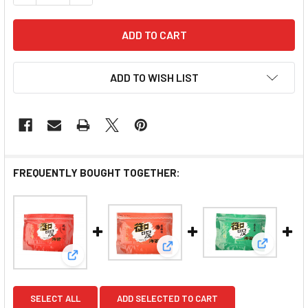
ADD TO WISH LIST
FREQUENTLY BOUGHT TOGETHER:
View: Yu
View: Yu Seasoned Seawee
View: Yu Seasoned Seaweed Spicy Flavor 御喔 
SELECT ALL
ADD SELECTED TO CART