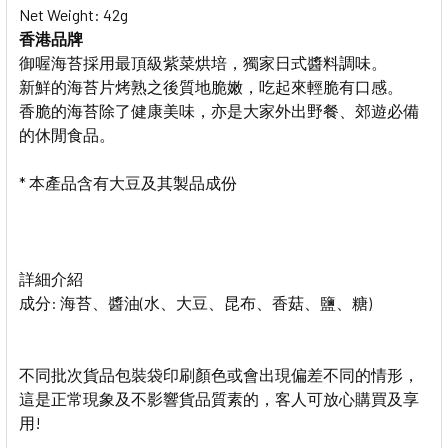
Net Weight: 42g
香港品牌
御喔海苔採用最頂級紫菜烘培，獨家日式醬料調味。
新鮮的海苔片烤熟之後質地脆嫩，吃起來輕脆有口感。
香脆的海苔除了健康美味，亦是大家外出野餐、郊遊必備
的休閒食品。
* 本產品含有大豆及其製品成份
詳細介紹
成分: 海苔、醬油(水、大豆、昆布、香菇、鹽、糖)
不同批次貨品包裝袋印刷顏色或會出現偏差不同的情形，
這是正常現象及不影響貨品質素的，客人可放心購買及享
用
!