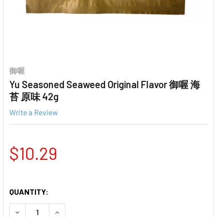
御喔
Yu Seasoned Seaweed Original Flavor 御喔 海
苔 原味 42g
Write a Review
$10.29
QUANTITY:
DECREASE QUANTITY OF YU SEASONED SEAWEED ORIGI
INCREASE QUANTITY OF YU SEASONED SEAW