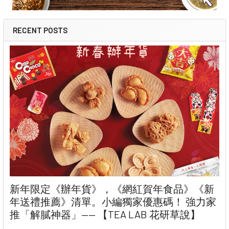
RECENT POSTS
新年限定《辦年貨》，《網紅賀年食品》《新
年送禮推薦》清單。小編獨家優惠碼！ 強力家
推「解膩神器」—— 【TEA LAB 花研草說】