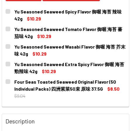
Yu Seasoned Seaweed Spicy Flavor 御喔 海苔 辣味
42g
$10.29
CURRENT
QUANTITY:
Yu Seasoned Seaweed Tomato Flavor 御喔 海苔 蕃
STOCK:
DECREASE QUANTITY OF YU SEASONED SEAWEED SPICY
INCREASE QUANTITY OF YU SEASONED SEAW
茄味 42g
$10.29
CURRENT
QUANTITY:
Yu Seasoned Seaweed Wasabi Flavor 御喔 海苔 芥末
STOCK:
DECREASE QUANTITY OF YU SEASONED SEAWEED TOMA
INCREASE QUANTITY OF YU SEASONED SEA
味 42g
$10.29
CURRENT
QUANTITY:
Yu Seasoned Seaweed Extra Spicy Flavor 御喔 海苔
STOCK:
DECREASE QUANTITY OF YU SEASONED SEAWEED WASA
INCREASE QUANTITY OF YU SEASONED SEAW
勁辣味 42g
$10.29
CURRENT
QUANTITY:
Four Seas Toasted Seaweed Original Flavor (50
STOCK:
DECREASE QUANTITY OF YU SEASONED SEAWEED EXTRA
INCREASE QUANTITY OF YU SEASONED SEAW
Individual Packs) 四洲紫菜50束 原味 37.5G
$8.50
$9.04
CURRENT
QUANTITY:
STOCK:
DECREASE QUANTITY OF FOUR SEAS TOASTED SEAWEED O
INCREASE QUANTITY OF FOUR SEAS TOASTED 
Description