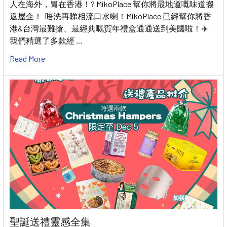
人在海外，胃在香港！? MikoPlace 幫你將最地道嘅味道搬
返屋企！ 唔洗再睇相流口水喇！MikoPlace 已經幫你將香
港&台灣最難搶、最經典嘅賀年禮盒通通送到美國啦！✈️
我們精選了多款經 …
Read More
聖誕送禮靈感全集