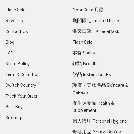
Flash Sale
MoonCake 月餅
Rewards
期間限定 Limited Items
Contact Us
港製口罩 HK FaceMask
Blog
Flash Sale
FAQ
零食 Snack
Store Policy
麵類 Noodles
Term & Condition
飲品 Instant Drinks
Switch Country
護膚・美妝產品 Skincare &
Makeup
Track Your Order
養生保養品 Health &
Bulk Buy
Supplement
Sitemap
個人護理 Personal Hygiene
母嬰用品 Mom & Babies