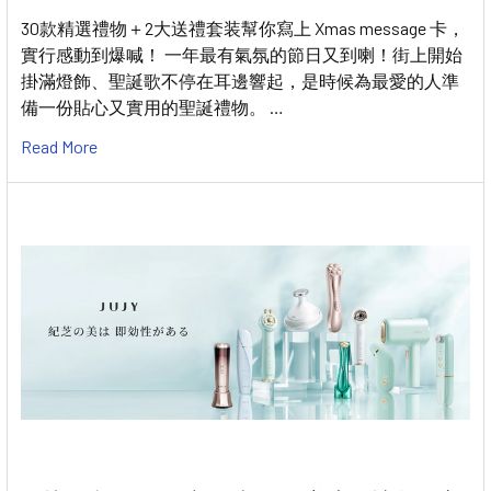
30款精選禮物＋2大送禮套装幫你寫上 Xmas message 卡，
實行感動到爆喊！ 一年最有氣氛的節日又到喇！街上開始
掛滿燈飾、聖誕歌不停在耳邊響起，是時候為最愛的人準
備一份貼心又實用的聖誕禮物。 …
Read More