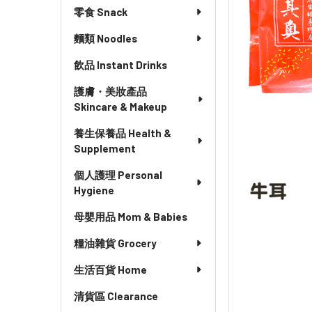
零食 Snack
麵類 Noodles
飲品 Instant Drinks
護膚・美妝產品
Skincare & Makeup
養生保養品 Health &
Supplement
個人護理 Personal
Hygiene
母嬰用品 Mom & Babies
糧油雜貨 Grocery
生活百貨 Home
清貨區 Clearance