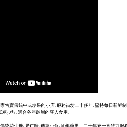
家售賣傳統中式糖果的小店, 服務街坊二十多年, 堅持每日新鮮
且低糖少甜, 適合各年齡層的客人食用。
傳統花生糖, 果仁糖, 傳統小食, 賀年糖果，二十年來一直致力服