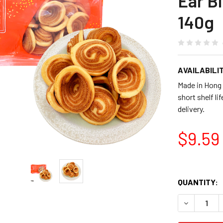
Ear 
140g
AVAILABILIT
Made in H
short shelf l
delivery.
$9.59
QUANTITY:
DECREASE