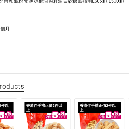
粉 南乳 澱粉 食鹽 棕櫚油 菜籽油 白砂糖 膨脹劑
E503(
ii
), E500(ii)
6個月
roducts
2件以
香港伴手禮正價2件以
香港伴手禮正價2件以
上
上