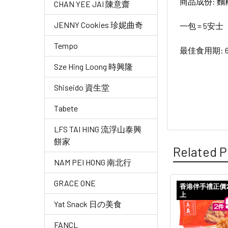
商品成份:
麵
CHAN YEE JAI 陳意齋
JENNY Cookies 珍妮曲奇
一包 = 5安士
Tempo
最佳食用期: 
Sze Hing Loong 時興隆
Shiseido 資生堂
Tabete
LFS TAI HING 流浮山泰興
餅家
Related P
NAM PEI HONG 南北行
GRACE ONE
香港伴手禮正價
上
Related
Yat Snack 日の美食
Products
FANCL