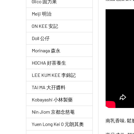
Glico 固力果
Meiji 明治
ON KEE 安記
Doll 公仔
Morinaga 森永
HOCHA 好茶養生
LEE KUM KEE 李錦記
TAI MA 大孖醬料
Kobayashi 小林製藥
Nin Jiom 京都念慈菴
南乳香味, 鬆
Yuen Long Kei O 元朗其奧