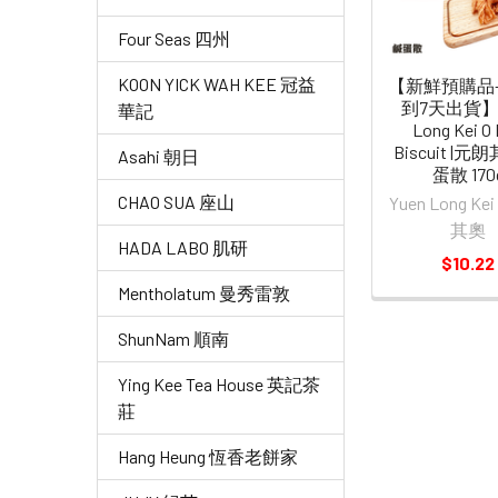
Four Seas 四州
KOON YICK WAH KEE 冠益
【新鮮預購品-
到7天出貨】Y
華記
Long Kei O
Biscuit |
Asahi 朝日
蛋散 170
CHAO SUA 座山
Yuen Long Ke
其奧
HADA LABO 肌研
$10.22
Mentholatum 曼秀雷敦
ShunNam 順南
Ying Kee Tea House 英記茶
莊
Hang Heung 恆香老餅家