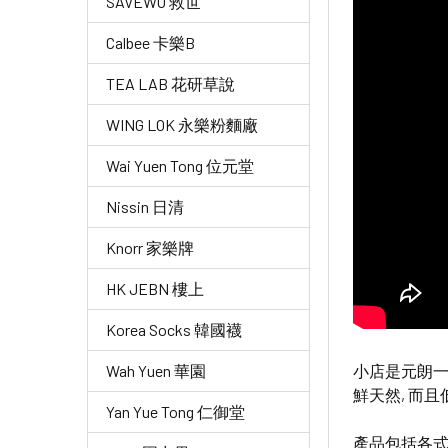
SAVEWO 救世
Calbee 卡樂B
TEA LAB 花研草說
WING LOK 永樂粉麵廠
Wai Yuen Tong 位元堂
Nissin 日清
Knorr 家樂牌
HK JEBN 樓上
Korea Socks 韓國襪
小店是元朗一
Wah Yuen 華園
鮮天然, 而
Yan Yue Tong 仁御堂
產品包括各式