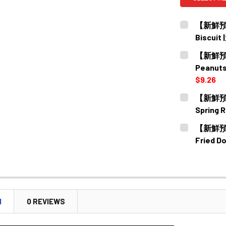
【新鮮預購
Biscui
CURRENT
QUANTITY:
【新鮮預購
STOCK:
DECREASE
Peanut
$9.26
CURRENT
QUANTITY:
【新鮮預購
STOCK:
DECREASE
Spring
CURRENT
QUANTITY:
【新鮮預購
STOCK:
DECREASE
Fried 
CURRENT
QUANTITY:
STOCK:
DECREASE
N
0 REVIEWS