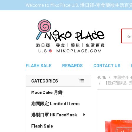
Welcome to MikoPlace U.S. 港日韓-零食藥妝生活百
Sear
FLASH SALE
REWARDS
CONTACT US
HOME
主題推介 HI
CATEGORIES
【新鮮預購品- 預計3
Sidebar
MoonCake 月餅
期間限定 Limited Items
港製口罩 HK FaceMask
Flash Sale