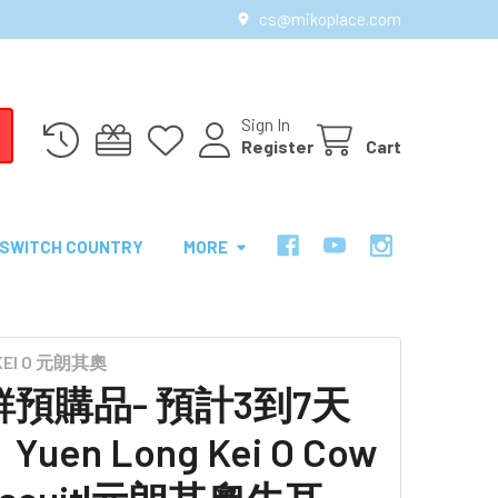
cs@mikoplace.com
Sign In
Register
Cart
SWITCH COUNTRY
MORE
 KEI O 元朗其奧
預購品- 預計3到7天
uen Long Kei O Cow