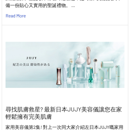
備一份貼心又實用的聖誕禮物。 …
Read More
尋找肌膚救星? 最新日本JUJY美容儀讓您在家
輕鬆擁有完美肌膚
家用美容儀第2集! 對上一次同大家介紹左日本JUJY嘅家用