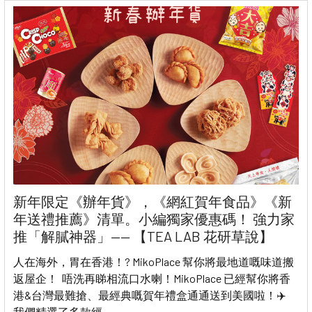
新年限定《辦年貨》，《網紅賀年食品》《新
年送禮推薦》清單。小編獨家優惠碼！ 強力家
推「解膩神器」—— 【TEA LAB 花研草說】
人在海外，胃在香港！? MikoPlace 幫你將最地道嘅味道搬
返屋企！ 唔洗再睇相流口水喇！MikoPlace 已經幫你將香
港&台灣最難搶、最經典嘅賀年禮盒通通送到美國啦！✈️
我們精選了多款經 …