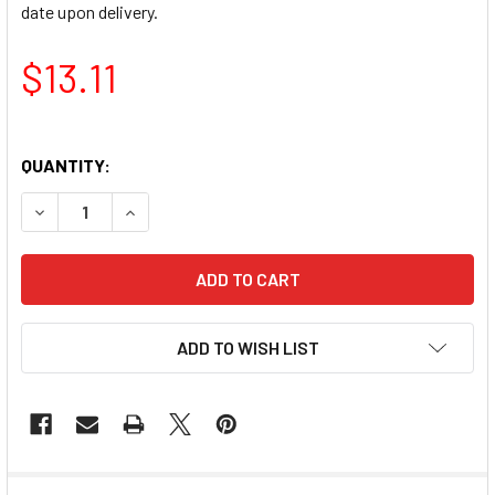
date upon delivery.
$13.11
QUANTITY:
DECREASE QUANTITY OF 【新鮮預購品- 預計3到7天出貨】YUEN
INCREASE QUANTITY OF 【新鮮預購品- 預計3到7
ADD TO WISH LIST