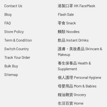
Contact Us
港製口罩 HK FaceMask
Blog
Flash Sale
FAQ
零食 Snack
Store Policy
麵類 Noodles
Term & Condition
飲品 Instant Drinks
Switch Country
護膚・美妝產品 Skincare &
Makeup
Track Your Order
養生保養品 Health &
Bulk Buy
Supplement
Sitemap
個人護理 Personal Hygiene
母嬰用品 Mom & Babies
糧油雜貨 Grocery
生活百貨 Home