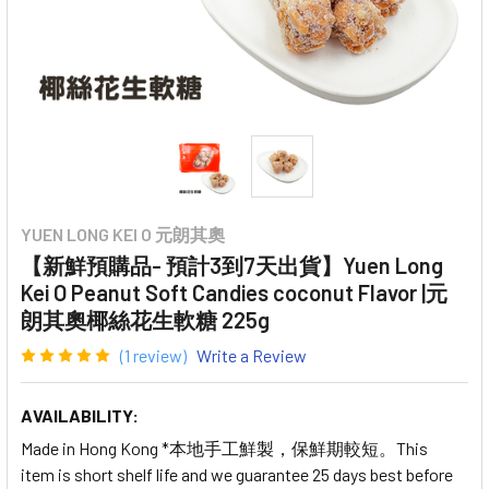
YUEN LONG KEI O 元朗其奧
【新鮮預購品- 預計3到7天出貨】Yuen Long
Kei O Peanut Soft Candies coconut Flavor |元
朗其奧椰絲花生軟糖 225g
(1 review)
Write a Review
AVAILABILITY:
Made in Hong Kong *本地手工鮮製，保鮮期較短。This
item is short shelf life and we guarantee 25 days best before