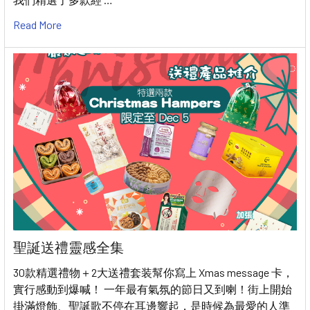
Read More
聖誕送禮靈感全集
30款精選禮物＋2大送禮套装幫你寫上 Xmas message 卡，
實行感動到爆喊！ 一年最有氣氛的節日又到喇！街上開始
掛滿燈飾、聖誕歌不停在耳邊響起，是時候為最愛的人準