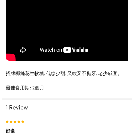
招牌椰絲花生軟糖, 低糖少甜, 又軟又不黏牙, 老少咸宜。
最佳食用期: 2個月
1 Review
5
好食