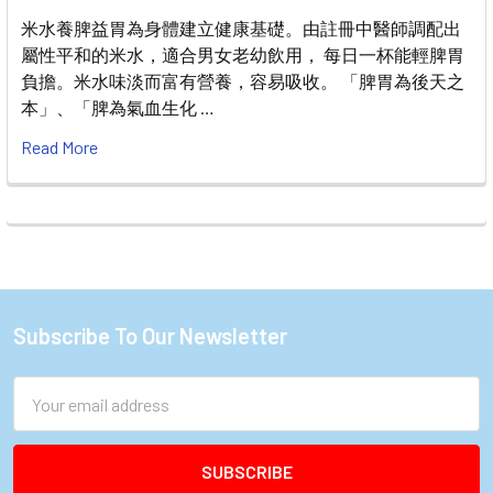
米水養脾益胃為身體建立健康基礎。由註冊中醫師調配出
屬性平和的米水，適合男女老幼飲用， 每日一杯能輕脾胃
負擔。米水味淡而富有營養，容易吸收。 「脾胃為後天之
本」、「脾為氣血生化 …
Read More
Subscribe To Our Newsletter
Footer
Email
Address