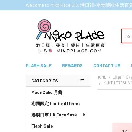
Welcome to MikoPlace U.S. 港日韓-零食藥妝生活百
Sear
FLASH SALE
REWARDS
CONTACT US
HOME
護膚・美妝產品
CATEGORIES
YUNTH FRESH 
Sidebar
MoonCake 月餅
期間限定 Limited Items
港製口罩 HK FaceMask
Flash Sale