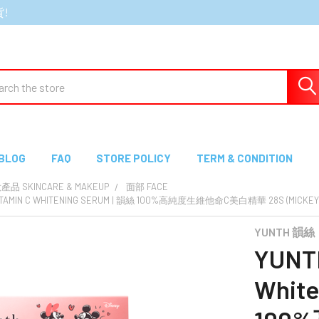
貨!
ch
BLOG
FAQ
STORE POLICY
TERM & CONDITION
 SKINCARE & MAKEUP
面部 FACE
VITAMIN C WHITENING SERUM | 韻絲 100%高純度生維他命C美白精華 28S (MICKEY
YUNTH 韻絲
YUNTH
White