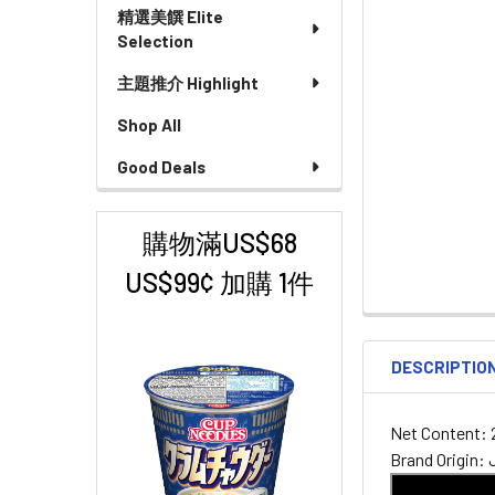
精選美饌 Elite
Selection
主題推介 Highlight
Shop All
Good Deals
購物滿US$68
US$99¢ 加購 1件
DESCRIPTIO
Net Content: 
Brand Origin: