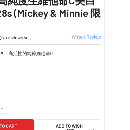
%高純度生維他命C美白
s (Mickey & Minnie 限
Write a Review
(No reviews yet)
Y:
高活性的純粹維他命C
1
 QUANTITY OF YUNTH FRESH VITAMIN C WHITENING SERU
INCREASE QUANTITY OF YUNTH FRESH VITAMIN C WHITEN
ADD TO WISH