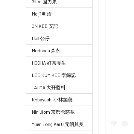
Glico 固力果
Meiji 明治
ON KEE 安記
Doll 公仔
Morinaga 森永
HOCHA 好茶養生
LEE KUM KEE 李錦記
TAI MA 大孖醬料
Kobayashi 小林製藥
Nin Jiom 京都念慈菴
Yuen Long Kei O 元朗其奧