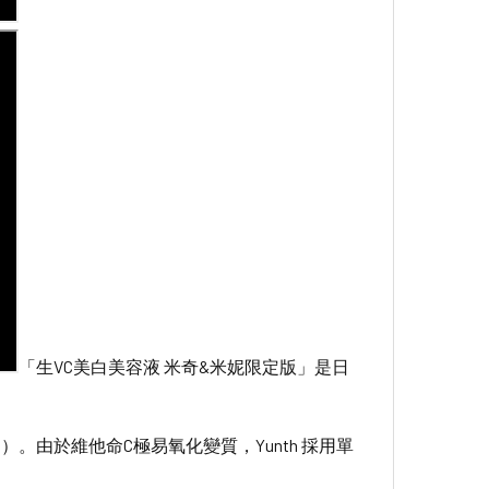
「生VC美白美容液 米奇&米妮限定版」是日
id）。由於維他命C極易氧化變質，Yunth 採用單