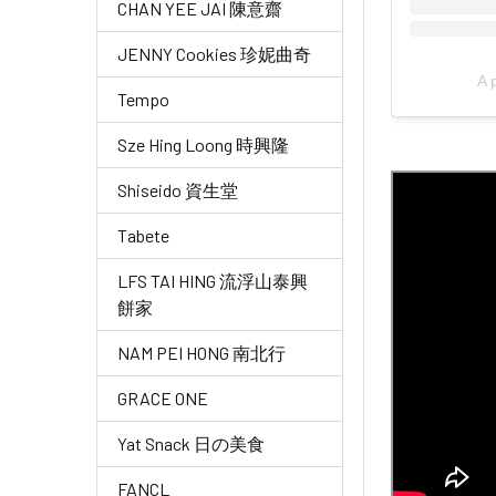
CHAN YEE JAI 陳意齋
JENNY Cookies 珍妮曲奇
A 
Tempo
Sze Hing Loong 時興隆
Shiseido 資生堂
Tabete
LFS TAI HING 流浮山泰興
餅家
NAM PEI HONG 南北行
GRACE ONE
Yat Snack 日の美食
FANCL