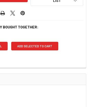
LIST
Y BOUGHT TOGETHER:
L
ADD SELECTED TO CART