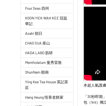
Four Seas 四州
KOON YICK WAH KEE 冠益
華記
Asahi 朝日
CHAO SUA 座山
HADA LABO 肌研
Mentholatum 曼秀雷敦
ShunNam 順南
Ying Kee Tea House 英記茶
本超人氣護膚
莊
「30秒即期」
Hang Heung 恆香老餅家
包（1ml）