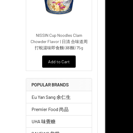
NISSIN Cup Noodles Clam
Chowder Flavor | 日清 合味道周
打蜆湯味即食麵 (杯麵) 75g
Add to Cart
POPULAR BRANDS
Eu Yan Sang 余仁生
Premier Food 尚品
UHA 味覺糖