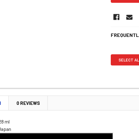
FREQUENTL
SELECT AL
N
0 REVIEWS
28 ml
 Japan