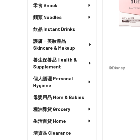
零食 Snack
麵類 Noodles
飲品 Instant Drinks
護膚・美妝產品
Skincare & Makeup
養生保養品 Health &
Supplement
個人護理 Personal
Hygiene
母嬰用品 Mom & Babies
糧油雜貨 Grocery
生活百貨 Home
清貨區 Clearance