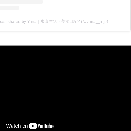
post shared by Yuna｜東京生活・美食日記? (@yuna__injp)