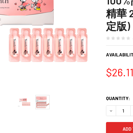
100
精華 28
定版)
AVAILABILIT
$26.1
QUANTITY:
DECREASE