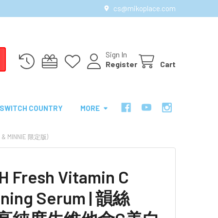
cs@mikoplace.com
Sign In
Register
Cart
SWITCH COUNTRY
MORE
 & MINNIE 限定版)
 Fresh Vitamin C
ning Serum | 韻絲