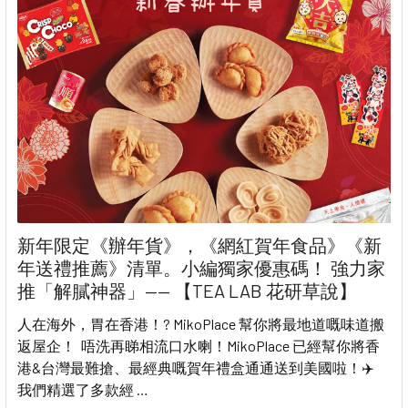
新年限定《辦年貨》，《網紅賀年食品》《新
年送禮推薦》清單。小編獨家優惠碼！ 強力家
推「解膩神器」—— 【TEA LAB 花研草說】
人在海外，胃在香港！? MikoPlace 幫你將最地道嘅味道搬
返屋企！ 唔洗再睇相流口水喇！MikoPlace 已經幫你將香
港&台灣最難搶、最經典嘅賀年禮盒通通送到美國啦！✈️
我們精選了多款經 …