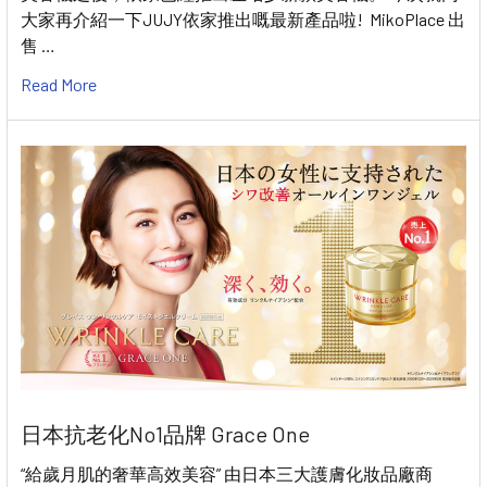
大家再介紹一下JUJY依家推出嘅最新產品啦! MikoPlace 出
售 …
Read More
日本抗老化No1品牌 Grace One
“給歲月肌的奢華高效美容” 由日本三大護膚化妝品廠商