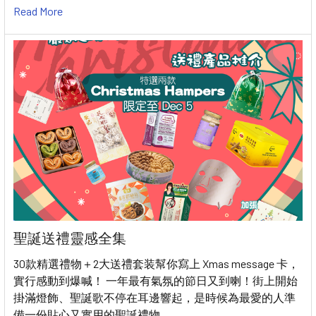
Read More
聖誕送禮靈感全集
30款精選禮物＋2大送禮套装幫你寫上 Xmas message 卡，
實行感動到爆喊！ 一年最有氣氛的節日又到喇！街上開始
掛滿燈飾、聖誕歌不停在耳邊響起，是時候為最愛的人準
備一份貼心又實用的聖誕禮物。 …