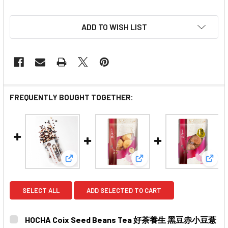
ADD TO WISH LIST
FREQUENTLY BOUGHT TOGETHER:
View: HOCHA Coix Seed Beans Tea 好
View: Imperial Bird's 
View
SELECT ALL
ADD SELECTED TO CART
HOCHA Coix Seed Beans Tea 好茶養生 黑豆赤小豆薏