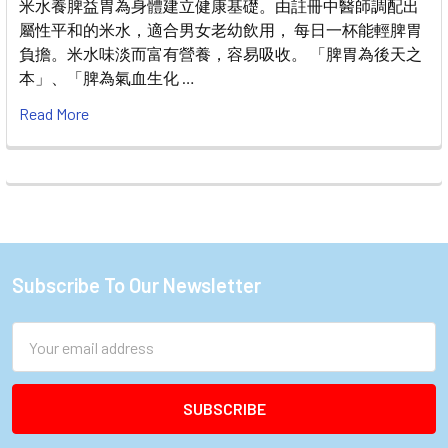
米水養脾益胃為身體建立健康基礎。由註冊中醫師調配出
屬性平和的米水，適合男女老幼飲用， 每日一杯能輕脾胃
負擔。米水味淡而富有營養，容易吸收。 「脾胃為後天之
本」、「脾為氣血生化 …
Read More
Subscribe To Our Newsletter
Footer
Email
Address