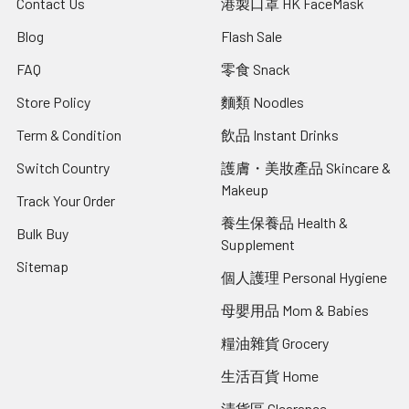
Contact Us
港製口罩 HK FaceMask
Blog
Flash Sale
FAQ
零食 Snack
Store Policy
麵類 Noodles
Term & Condition
飲品 Instant Drinks
Switch Country
護膚・美妝產品 Skincare &
Makeup
Track Your Order
養生保養品 Health &
Bulk Buy
Supplement
Sitemap
個人護理 Personal Hygiene
母嬰用品 Mom & Babies
糧油雜貨 Grocery
生活百貨 Home
清貨區 Clearance