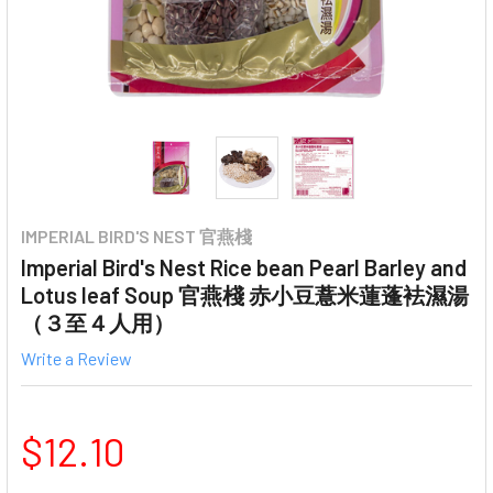
IMPERIAL BIRD'S NEST 官燕棧
Imperial Bird's Nest Rice bean Pearl Barley and
Lotus leaf Soup 官燕棧 赤小豆薏米蓮蓬袪濕湯
（３至４人用）
Write a Review
$12.10