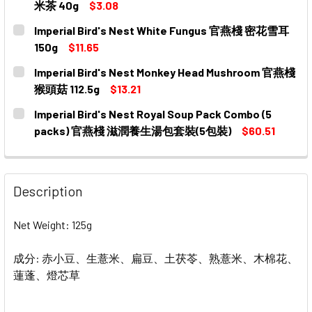
米茶 40g
$3.08
CURRENT
QUANTITY:
Imperial Bird's Nest White Fungus 官燕棧 密花雪耳
STOCK:
DECREASE QUANTITY OF HOCHA COIX SEED BEANS 
INCREASE QUANTITY OF HOCHA COIX SEE
150g
$11.65
CURRENT
QUANTITY:
Imperial Bird's Nest Monkey Head Mushroom 官燕棧
STOCK:
DECREASE QUANTITY OF IMPERIAL BIRD'S NEST WHITE
INCREASE QUANTITY OF IMPERIAL BIRD'S N
猴頭菇 112.5g
$13.21
CURRENT
QUANTITY:
Imperial Bird's Nest Royal Soup Pack Combo (5
STOCK:
DECREASE QUANTITY OF IMPERIAL BIRD'S NEST MONKE
INCREASE QUANTITY OF IMPERIAL BIRD'S N
packs) 官燕棧 滋潤養生湯包套裝(5包裝)
$60.51
CURRENT
QUANTITY:
STOCK:
DECREASE QUANTITY OF IMPERIAL BIRD'S NEST ROY
INCREASE QUANTITY OF IMPERIAL BIRD'S 
Description
Net Weight: 125g
成分: 赤小豆、生薏米、扁豆、土茯苓、熟薏米、木棉花、
蓮蓬、燈芯草