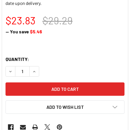
date upon delivery.
$23.83
$29.29
— You save
$5.46
QUANTITY:
DECREASE QUANTITY OF 【新鮮預購品- 預計3到7天出貨】JEN
INCREASE QUANTITY OF 【新鮮預購品- 預計3到
ADD TO WISH LIST