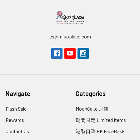
cs@mikoplace.com
Navigate
Categories
Flash Sale
MoonCake 月餅
Rewards
期間限定 Limited Items
Contact Us
港製口罩 HK FaceMask