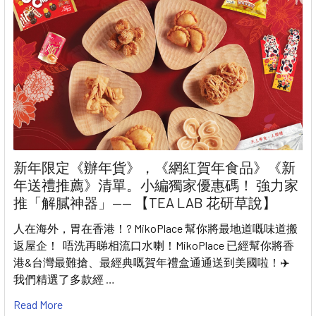
新年限定《辦年貨》，《網紅賀年食品》《新
年送禮推薦》清單。小編獨家優惠碼！ 強力家
推「解膩神器」—— 【TEA LAB 花研草說】
人在海外，胃在香港！? MikoPlace 幫你將最地道嘅味道搬
返屋企！ 唔洗再睇相流口水喇！MikoPlace 已經幫你將香
港&台灣最難搶、最經典嘅賀年禮盒通通送到美國啦！✈️
我們精選了多款經 …
Read More