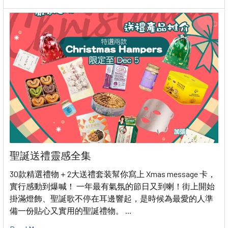
聖誕送禮靈感全集
30款精選禮物＋2大送禮套装幫你寫上 Xmas message 卡，
實行感動到爆喊！ 一年最有氣氛的節日又到喇！街上開始
掛滿燈飾、聖誕歌不停在耳邊響起，是時候為最愛的人準
備一份貼心又實用的聖誕禮物。 …