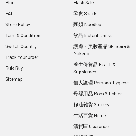
Blog
Flash Sale
FAQ
零食 Snack
Store Policy
麵類 Noodles
Term & Condition
飲品 Instant Drinks
Switch Country
護膚・美妝產品 Skincare &
Makeup
Track Your Order
養生保養品 Health &
Bulk Buy
Supplement
Sitemap
個人護理 Personal Hygiene
母嬰用品 Mom & Babies
糧油雜貨 Grocery
生活百貨 Home
清貨區 Clearance