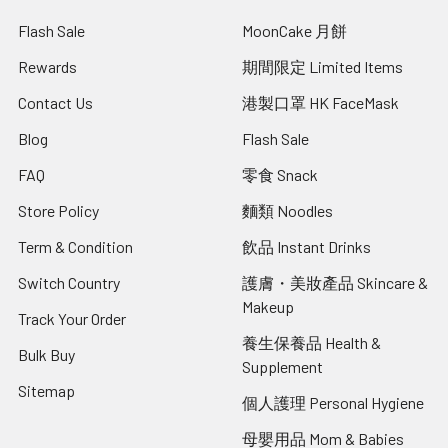
Flash Sale
MoonCake 月餅
Rewards
期間限定 Limited Items
Contact Us
港製口罩 HK FaceMask
Blog
Flash Sale
FAQ
零食 Snack
Store Policy
麵類 Noodles
Term & Condition
飲品 Instant Drinks
Switch Country
護膚・美妝產品 Skincare &
Makeup
Track Your Order
養生保養品 Health &
Bulk Buy
Supplement
Sitemap
個人護理 Personal Hygiene
母嬰用品 Mom & Babies