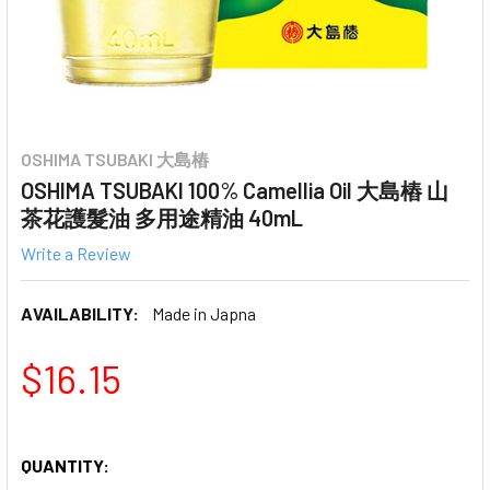
OSHIMA TSUBAKI 大島樁
OSHIMA TSUBAKI 100% Camellia Oil 大島樁 山
茶花護髮油 多用途精油 40mL
Write a Review
AVAILABILITY:
Made in Japna
$16.15
QUANTITY: