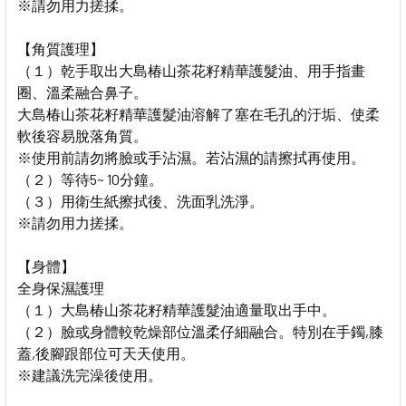
※請勿用力搓揉。
【角質護理】
（１）乾手取出大島椿山茶花籽精華護髮油、用手指畫
圈、溫柔融合鼻子。
大島椿山茶花籽精華護髮油溶解了塞在毛孔的汙垢、使柔
軟後容易脫落角質。
※使用前請勿將臉或手沾濕。若沾濕的請擦拭再使用。
（２）等待5~ 10分鐘。
（３）用衛生紙擦拭後、洗面乳洗淨。
※請勿用力搓揉。
【身體】
全身保濕護理
（１）大島椿山茶花籽精華護髮油適量取出手中。
（２）臉或身體較乾燥部位溫柔仔細融合。特別在手鐲,膝
蓋,後腳跟部位可天天使用。
※建議洗完澡後使用。