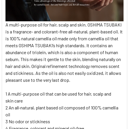
A multi-purpose oil for hair, scalp and skin. OSHIMA TSUBAKI
is a fragrance- and colorant-free all-natural, plant-based oil. It
is 100% natural camellia oil made only from camellia oil that
meets OSHIMA TSUBAKI’s high standards. It contains an
abundance of triolein, which is also a component of human
sebum. This makes it gentle to the skin, blending naturally on
hair and skin. Original refinement technology removes scent
and stickiness. As the oil is also not easily oxidized, it allows
pleasant use to the very last drop.
1 A multi-purpose oil that can be used for hair, scalp and
skin care
2 An all-natural, plant based oil composed of 100% camellia
oil
3 No odor or stickiness
4 Fragrance, colorant and mineral oil-free