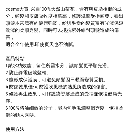
cosme大賞, 采自100%天然山茶花，含有與皮脂相似的成
分，頭髮和皮膚吸收度相當高，修護滋潤受損頭發，養出
頭髮本來應有的健康強韌，給與毛燥的髮質富有光澤保濕
潤澤的柔順秀髮。同時可以抵抗紫外線對頭髮造成的傷
害，
適合全年使用,即使夏天也不油膩。
產品特點
1 鎖水功效能，留住所需水分，讓頭髮更平順光滑。
2 防止靜電破壞髮梢。
3 能形成保護膜，可避免頭髮因日曬而變質受損。
4 防熱效果佳:可防護吹風機的熱風所造成的傷害。
5 修護再生效果，可修護染燙髮造成的受損並恢復健康光
澤。
6 100%椿油細致的分子，能均勻地滋潤整個秀髮，恢復柔
滑的動人秀髮。
使用方法