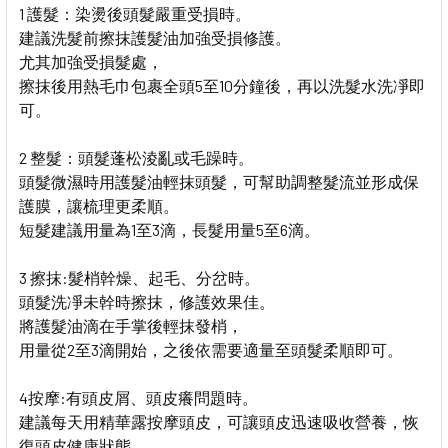
1 護髮：染燙後頭髮嚴重受損時。
建議洗髮前擦抹護髮油加強受損修護。
尤其加強受損髮處，
擦抹後用熱毛巾包裹全頭5至10分鐘後，再以洗髮水洗凈即
可。
2 整髮：頭髮蓬松淩亂或毛躁時。
頭髮微濕時用護髮油輕抹頭髮，可幫助調整髮流並形成保
護膜，讓梳理更柔順。
短髮建議用量為1至3滴，長髮用量5至6滴。
3 擦抹:髮梢幹燥、起毛、分岔時。
頭髮洗凈未幹時擦抹，修護效果佳。
將護髮油滴在手掌後輕抹發梢，
用量從2至3滴開始，之後依需要適量至頭髮柔順即可。
4按摩:有頭皮屑、頭皮癢問題時。
建議每天用精華露按摩頭皮，可讓頭皮迅速吸收營養，恢
復頭皮健康狀態。