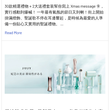
30款精選禮物＋2大送禮套装幫你寫上 Xmas message 卡，
實行感動到爆喊！ 一年最有氣氛的節日又到喇！街上開始
掛滿燈飾、聖誕歌不停在耳邊響起，是時候為最愛的人準
備一份貼心又實用的聖誕禮物。 …
Read More