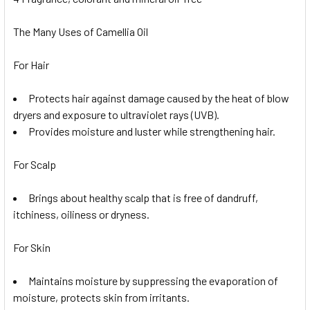
The Many Uses of Camellia Oil
For Hair
Protects hair against damage caused by the heat of blow
dryers and exposure to ultraviolet rays (UVB).
Provides moisture and luster while strengthening hair.
For Scalp
Brings about healthy scalp that is free of dandruff,
itchiness, oiliness or dryness.
For Skin
Maintains moisture by suppressing the evaporation of
moisture, protects skin from irritants.