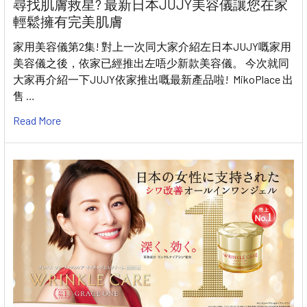
尋找肌膚救星? 最新日本JUJY美容儀讓您在家
輕鬆擁有完美肌膚
家用美容儀第2集! 對上一次同大家介紹左日本JUJY嘅家用
美容儀之後，依家已經推出左唔少新款美容儀。 今次就同
大家再介紹一下JUJY依家推出嘅最新產品啦! MikoPlace 出
售 …
Read More