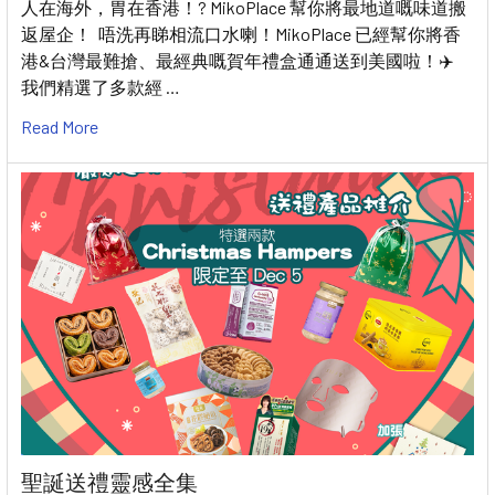
人在海外，胃在香港！? MikoPlace 幫你將最地道嘅味道搬
返屋企！ 唔洗再睇相流口水喇！MikoPlace 已經幫你將香
港&台灣最難搶、最經典嘅賀年禮盒通通送到美國啦！✈️
我們精選了多款經 …
Read More
聖誕送禮靈感全集