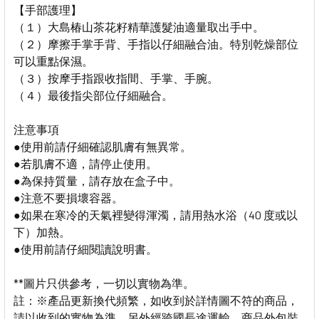
【手部護理】
（１）大島椿山茶花籽精華護髮油適量取出手中。
（２）摩擦手掌手背、手指以仔細融合油。特別乾燥部位
可以重點保濕。
（３）按摩手指跟收指間、手掌、手腕。
（４）最後指尖部位仔細融合。
注意事項
●使用前請仔細確認肌膚有無異常。
●若肌膚不適，請停止使用。
●為保持質量，請存放在盒子中。
●注意不要損壞容器。
●如果在寒冷的天氣裡變得渾濁，請用熱水浴（40 度或以
下）加熱。
●使用前請仔細閱讀說明書。
**圖片只供參考，一切以實物為準。
註：※產品更新換代頻繁，如收到於詳情圖不符的商品，
請以收到的實物為準。另外經跨國長途運輸，商品外包裝