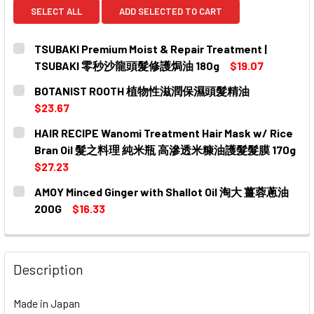
SELECT ALL
ADD SELECTED TO CART
TSUBAKI Premium Moist & Repair Treatment |
TSUBAKI 零秒沙龍頭髮修護焗油 180g
$19.07
CURRENT
QUANTITY:
BOTANIST ROOTH 植物性滋潤保濕頭髮精油
STOCK:
DECREASE QUANTITY OF TSUBAKI PREMIUM MOIST & R
INCREASE QUANTITY OF TSUBAKI PREMIUM 
$23.67
CURRENT
QUANTITY:
HAIR RECIPE Wanomi Treatment Hair Mask w/ Rice
STOCK:
DECREASE QUANTITY OF BOTANIST ROOTH 植物性滋
INCREASE QUANTITY OF BOTANIST ROO
Bran Oil 髮之料理 純米瓶 高滲透米糠油護髮髮膜 170g
$27.23
CURRENT
QUANTITY:
AMOY Minced Ginger with Shallot Oil 淘大 薑蓉蔥油
STOCK:
DECREASE QUANT
IN
200G
$16.33
CURRENT
QUANTITY:
STOCK:
Description
Made in Japan