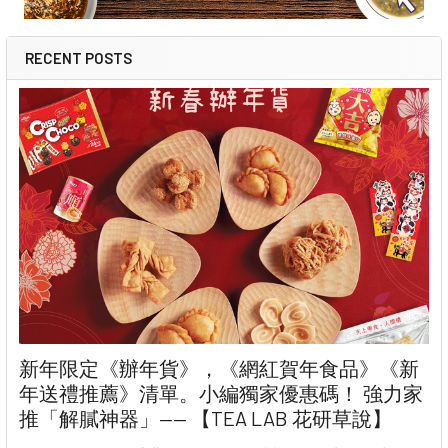
RECENT POSTS
新年限定《辦年貨》，《網紅賀年食品》《新
年送禮推薦》清單。小編獨家優惠碼！ 強力家
推「解膩神器」—— 【TEA LAB 花研草說】