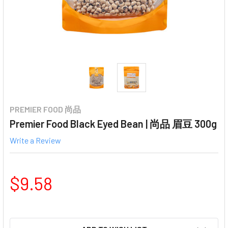
PREMIER FOOD 尚品
Premier Food Black Eyed Bean | 尚品 眉豆 300g
Write a Review
$9.58