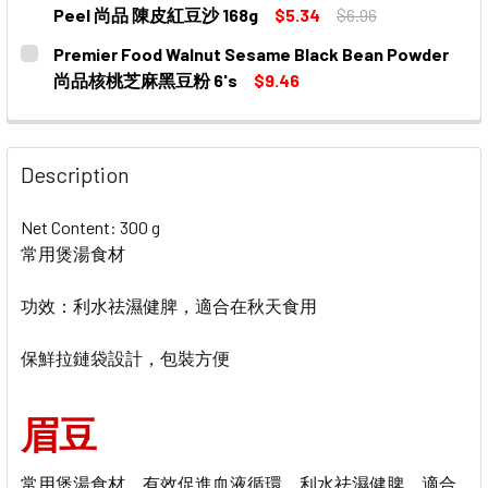
STOCK:
DECREASE QUANTITY OF PREMIER FOOD OATMEAL MUNG
INCREASE QUANTITY OF PREMIER FOOD OAT
Peel 尚品 陳皮紅豆沙 168g
$5.34
$6.96
CURRENT
QUANTITY:
Premier Food Walnut Sesame Black Bean Powder
STOCK:
DECREASE QUANTITY OF PREMIER FOOD RED BEAN DESS
INCREASE QUANTITY OF PREMIER FOOD RED 
尚品核桃芝麻黑豆粉 6's
$9.46
CURRENT
QUANTITY:
STOCK:
DECREASE QUANTITY OF PREMIER FOOD WALNUT SES
INCREASE QUANTITY OF PREMIER FOOD WA
Description
Net Content: 300 g
常用煲湯食材
功效：利水祛濕健脾，適合在秋天食用
保鮮拉鏈袋設計，包裝方便
眉豆
常用煲湯食材，有效促進血液循環，利水祛濕健脾，適合