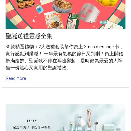
聖誕送禮靈感全集
30款精選禮物＋2大送禮套装幫你寫上 Xmas message 卡，
實行感動到爆喊！ 一年最有氣氛的節日又到喇！街上開始
掛滿燈飾、聖誕歌不停在耳邊響起，是時候為最愛的人準
備一份貼心又實用的聖誕禮物。 …
Read More