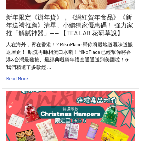
新年限定《辦年貨》，《網紅賀年食品》《新
年送禮推薦》清單。小編獨家優惠碼！ 強力家
推「解膩神器」—— 【TEA LAB 花研草說】
人在海外，胃在香港！? MikoPlace 幫你將最地道嘅味道搬
返屋企！ 唔洗再睇相流口水喇！MikoPlace 已經幫你將香
港&台灣最難搶、最經典嘅賀年禮盒通通送到美國啦！✈️
我們精選了多款經 …
Read More