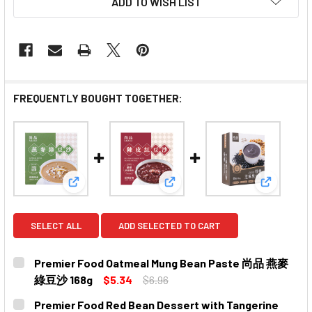
ADD TO WISH LIST
FREQUENTLY BOUGHT TOGETHER:
View: Premier Food Oatmeal Mung Bean Past
View: Premier Food Red Bea
View: P
SELECT ALL
ADD SELECTED TO CART
Premier Food Oatmeal Mung Bean Paste 尚品 燕麥
綠豆沙 168g
$5.34
$6.96
CURRENT
QUANTITY:
Premier Food Red Bean Dessert with Tangerine