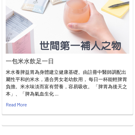
一包米水飲足一日
米水養脾益胃為身體建立健康基礎。由註冊中醫師調配出
屬性平和的米水，適合男女老幼飲用， 每日一杯能輕脾胃
負擔。米水味淡而富有營養，容易吸收。 「脾胃為後天之
本」、「脾為氣血生化 …
Read More