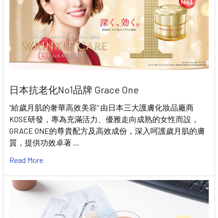
日本抗老化No1品牌 Grace One
“給歲月肌的奢華高效美容” 由日本三大護膚化妝品廠商
KOSE研發，專為充滿活力、優雅走向成熟的女性而設，
GRACE ONE的尊貴配方及高效成份，深入呵護歲月肌的膚
質，提供功效卓著 …
Read More