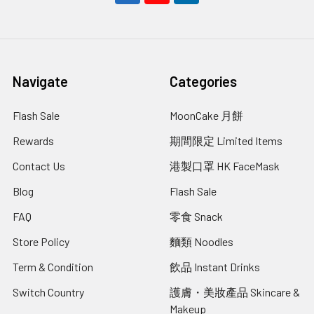
Navigate
Categories
Flash Sale
MoonCake 月餅
Rewards
期間限定 Limited Items
Contact Us
港製口罩 HK FaceMask
Blog
Flash Sale
FAQ
零食 Snack
Store Policy
麵類 Noodles
Term & Condition
飲品 Instant Drinks
Switch Country
護膚・美妝產品 Skincare &
Makeup