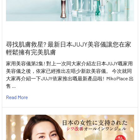
尋找肌膚救星? 最新日本JUJY美容儀讓您在家
輕鬆擁有完美肌膚
家用美容儀第2集! 對上一次同大家介紹左日本JUJY嘅家用
美容儀之後，依家已經推出左唔少新款美容儀。 今次就同
大家再介紹一下JUJY依家推出嘅最新產品啦! MikoPlace 出
售 …
Read More