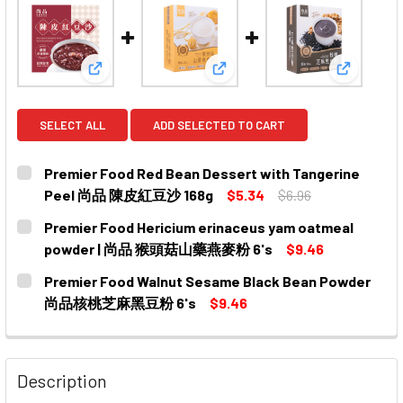
View: Premier Food Red Bean Dessert with Ta
View: Premier Food Herici
View: P
SELECT ALL
ADD SELECTED TO CART
Premier Food Red Bean Dessert with Tangerine
Peel 尚品 陳皮紅豆沙 168g
$5.34
$6.96
CURRENT
QUANTITY:
Premier Food Hericium erinaceus yam oatmeal
STOCK:
DECREASE QUANTITY OF PREMIER FOOD RED BEAN DESS
INCREASE QUANTITY OF PREMIER FOOD RED 
powder | 尚品 猴頭菇山藥燕麥粉 6's
$9.46
CURRENT
QUANTITY:
Premier Food Walnut Sesame Black Bean Powder
STOCK:
DECREASE QUANTITY OF PREMIER FOOD HERICIUM ERI
INCREASE QUANTITY OF PREMIER FOOD HER
尚品核桃芝麻黑豆粉 6's
$9.46
CURRENT
QUANTITY:
STOCK:
DECREASE QUANTITY OF PREMIER FOOD WALNUT SES
INCREASE QUANTITY OF PREMIER FOOD WA
Description