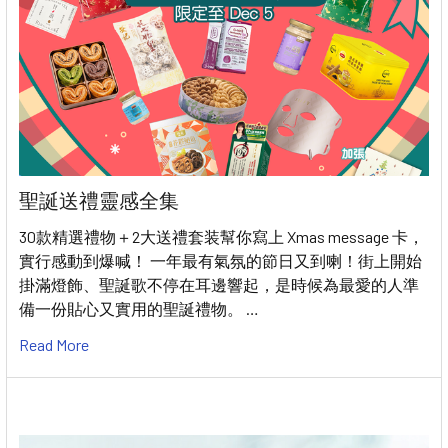
聖誕送禮靈感全集
30款精選禮物＋2大送禮套装幫你寫上 Xmas message 卡，
實行感動到爆喊！ 一年最有氣氛的節日又到喇！街上開始
掛滿燈飾、聖誕歌不停在耳邊響起，是時候為最愛的人準
備一份貼心又實用的聖誕禮物。 …
Read More