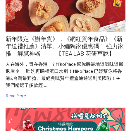
新年限定《辦年貨》，《網紅賀年食品》《新
年送禮推薦》清單。小編獨家優惠碼！ 強力家
推「解膩神器」—— 【TEA LAB 花研草說】
人在海外，胃在香港！? MikoPlace 幫你將最地道嘅味道搬
返屋企！ 唔洗再睇相流口水喇！MikoPlace 已經幫你將香
港&台灣最難搶、最經典嘅賀年禮盒通通送到美國啦！✈️
我們精選了多款經 …
Read More