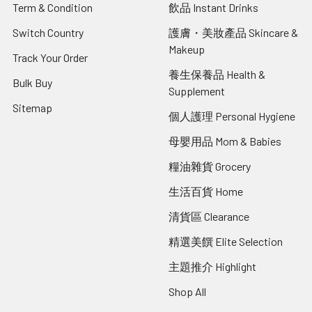
Term & Condition
飲品 Instant Drinks
Switch Country
護膚・美妝產品 Skincare &
Makeup
Track Your Order
養生保養品 Health &
Bulk Buy
Supplement
Sitemap
個人護理 Personal Hygiene
母嬰用品 Mom & Babies
糧油雜貨 Grocery
生活百貨 Home
清貨區 Clearance
精選美饌 Elite Selection
主題推介 Highlight
Shop All