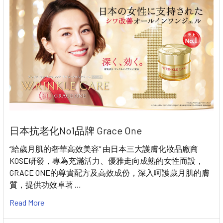
日本抗老化No1品牌 Grace One
“給歲月肌的奢華高效美容” 由日本三大護膚化妝品廠商
KOSE研發，專為充滿活力、優雅走向成熟的女性而設，
GRACE ONE的尊貴配方及高效成份，深入呵護歲月肌的膚
質，提供功效卓著 …
Read More