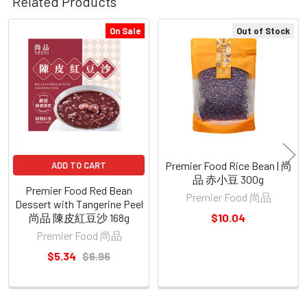
Related Products
On Sale
Out of Stock
Related
Products
Premier Food Rice Bean | 尚
ADD TO CART
品 赤小豆 300g
Premier Food Red Bean
Premier Food 尚品
Dessert with Tangerine Peel
尚品 陳皮紅豆沙 168g
$10.04
Premier Food 尚品
$5.34
$6.96