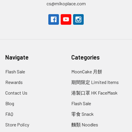
cs@mikoplace.com
Navigate
Categories
Flash Sale
MoonCake 月餅
Rewards
期間限定 Limited Items
Contact Us
港製口罩 HK FaceMask
Blog
Flash Sale
FAQ
零食 Snack
Store Policy
麵類 Noodles