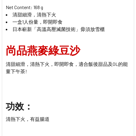
Net Content: 168 g
清甜細滑，清熱下火
一盒1人份量，即開即食
日本嶄新「高溫高壓滅菌技術」毋須放雪櫃
尚品
燕麥綠豆沙
清甜細滑，清熱下火
，即開即食，適合飯後甜品及OL的能
量下午茶!
功效：
清熱下火，有益腸道