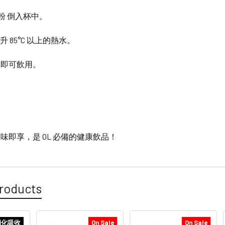
燕麥粉 倒入杯中。
 毫升 85°C 以上的熱水。
，即可飲用。
味即享，是 OL 必備的健康飲品！
roducts
消化吸收
On Sale
On Sale