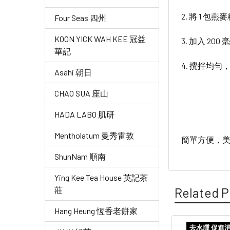
2. 將 1 包
Four Seas 四州
KOON YICK WAH KEE 冠益
3. 加入 200
華記
4. 攪拌均勻
Asahi 朝日
CHAO SUA 座山
HADA LABO 肌研
Mentholatum 曼秀雷敦
簡單方便，美
ShunNam 順南
Ying Kee Tea House 英記茶
莊
Related P
Hang Heung 恆香老餅家
去水腫 促進