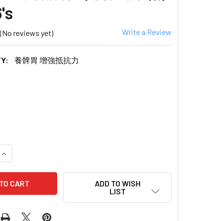
's
Write a Review
(No reviews yet)
Y:
養髀胃 增強抵抗力
QUANTITY OF PREMIER FOOD HERICIUM ERINACEUS YAM O
INCREASE QUANTITY OF PREMIER FOOD HERICIUM ERINAC
ADD TO WISH
LIST