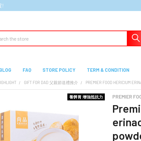
貨!
ch
BLOG
FAQ
STORE POLICY
TERM & CONDITION
GHLIGHT
GIFT FOR DAD 父親節送禮推介
PREMIER FOOD HERICIUM E
PREMIER F
養髀胃 增強抵抗力
Premi
erina
pow