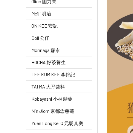
Glico 固力果
Meiji 明治
ON KEE 安記
Doll 公仔
Morinaga 森永
HOCHA 好茶養生
LEE KUM KEE 李錦記
TAI MA 大孖醬料
Kobayashi 小林製藥
Nin Jiom 京都念慈菴
Yuen Long Kei O 元朗其奧