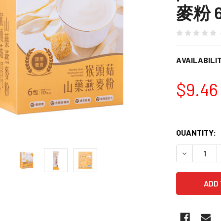
麥粉 6
AVAILABILIT
$9.46
QUANTITY:
DECREASE 