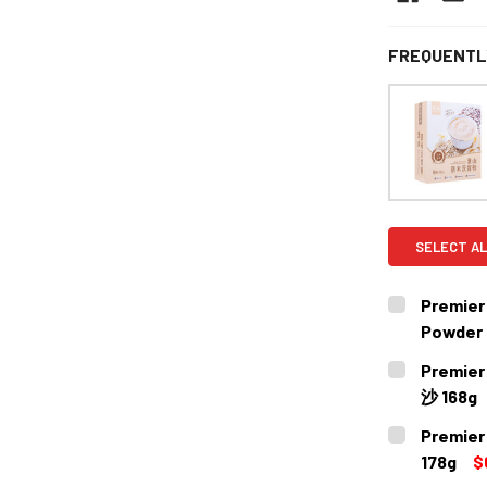
FREQUENTL
SELECT AL
Premier
Powde
CURRENT
QUANTITY:
Premie
STOCK:
DECREASE 
沙 168g
CURRENT
QUANTITY:
Premie
STOCK:
DECREASE 
178g
$