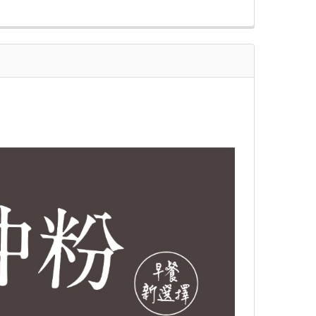
QUANTITY OF PREMIER FOOD FISH MAW W/ YAM RHIZOME | 尚
INCREASE QUANTITY OF PREMIER FOOD FISH MAW W/ YAM RH