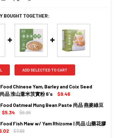
Y BOUGHT TOGETHER:
L
ADD SELECTED TO CART
 Food Chinese Yam, Barley and Coix Seed
r 尚品 淮山薏米茨實粉 6's
$9.46
r Food Oatmeal Mung Bean Paste 尚品 燕麥綠豆
QUANTITY OF PREMIER FOOD CHINESE YAM, BARLEY AND C
INCREASE QUANTITY OF PREMIER FOOD CHINESE YAM, BAR
$5.34
$6.96
r Food Fish Maw w/ Yam Rhizome | 尚品 山藥花膠
QUANTITY OF PREMIER FOOD OATMEAL MUNG BEAN PASTE 
INCREASE QUANTITY OF PREMIER FOOD OATMEAL MUNG BE
6.02
$7.66