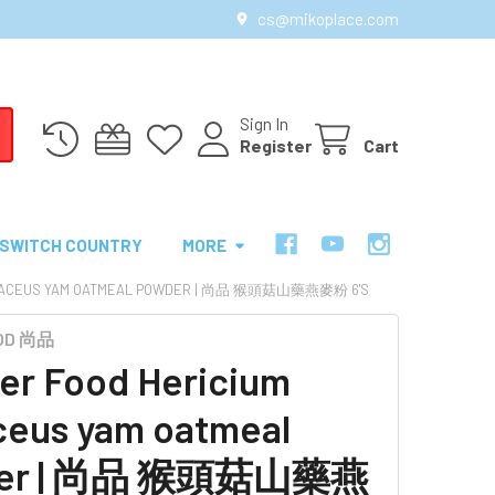
cs@mikoplace.com
Sign In
Register
Cart
SWITCH COUNTRY
MORE
RINACEUS YAM OATMEAL POWDER | 尚品 猴頭菇山藥燕麥粉 6'S
OOD 尚品
er Food Hericium
ceus yam oatmeal
der | 尚品 猴頭菇山藥燕