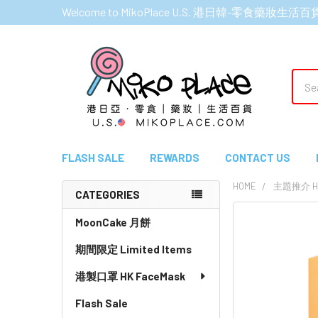
Welcome to MikoPlace U.S. 港日韓-零食藥妝生活百
Sear
FLASH SALE
REWARDS
CONTACT US
HOME
主題推介 HI
CATEGORIES
Sidebar
MoonCake 月餅
期間限定 Limited Items
港製口罩 HK FaceMask
Flash Sale