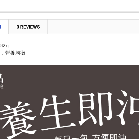
CURRENT
QUANTITY:
STOCK:
DECREASE 
N
0 REVIEWS
192 g
滑，營養均衡