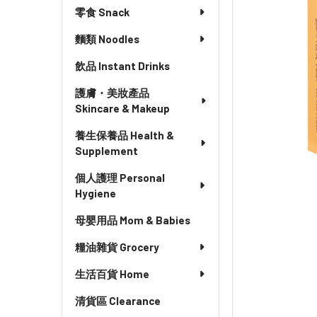
零食 Snack
麵類 Noodles
飲品 Instant Drinks
護膚・美妝產品
Skincare & Makeup
養生保養品 Health &
Supplement
個人護理 Personal
Hygiene
母嬰用品 Mom & Babies
糧油雜貨 Grocery
生活百貨 Home
清貨區 Clearance