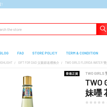
貨!
ch
BLOG
FAQ
STORE POLICY
TERM & CONDITION
GHLIGHT
GIFT FOR DAD 父親節送禮推介
TWO GIRLS FLORIDA WATE
TWO GIRLS
香港正貨
TWO G
妹嚜 