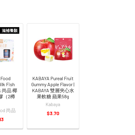
滋補養顏
 Food
KABAYA Pureal Fruit
ilk Fish
Gummy Apple Flavor |
lk 尚品 椰
KABAYA 雙層夾心水
膠（2樽
果軟糖 蘋果58g
）
Kabaya
Food 尚品
$3.70
13