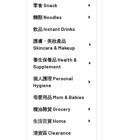
零食 Snack
麵類 Noodles
飲品 Instant Drinks
護膚・美妝產品
Skincare & Makeup
養生保養品 Health &
Supplement
個人護理 Personal
Hygiene
母嬰用品 Mom & Babies
糧油雜貨 Grocery
生活百貨 Home
清貨區 Clearance