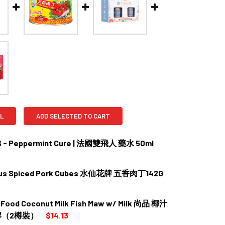
L
ADD SELECTED TO CART
S - Peppermint Cure | 法國雙飛人 藥水 50ml
sus Spiced Pork Cubes 水仙花牌 五香肉丁142G
QUANTITY OF RICQLES - PEPPERMINT CURE | 法國雙飛人 藥水 5
INCREASE QUANTITY OF RICQLES - PEPPERMINT CURE | 法
 Food Coconut Milk Fish Maw w/ Milk 尚品 椰汁
 QUANTITY OF NARCISSUS SPICED PORK CUBES 水仙花牌 五香
INCREASE QUANTITY OF NARCISSUS SPICED PORK CUBES
（2樽裝）
$14.13