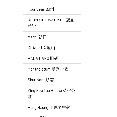
Four Seas 四州
KOON YICK WAH KEE 冠益
華記
Asahi 朝日
CHAO SUA 座山
HADA LABO 肌研
Mentholatum 曼秀雷敦
ShunNam 順南
Ying Kee Tea House 英記茶
莊
Hang Heung 恆香老餅家