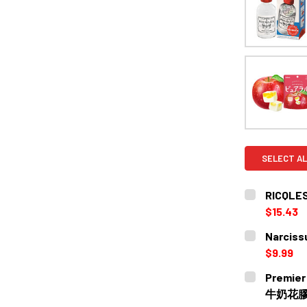
SELECT AL
RICQLE
$15.43
CURRENT
QUANTITY:
Narcis
STOCK:
DECREASE 
$9.99
CURRENT
QUANTITY:
Premier
STOCK:
DECREASE
牛奶花膠