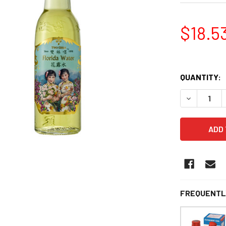
$18.5
QUANTITY:
DECREASE
FREQUENTL