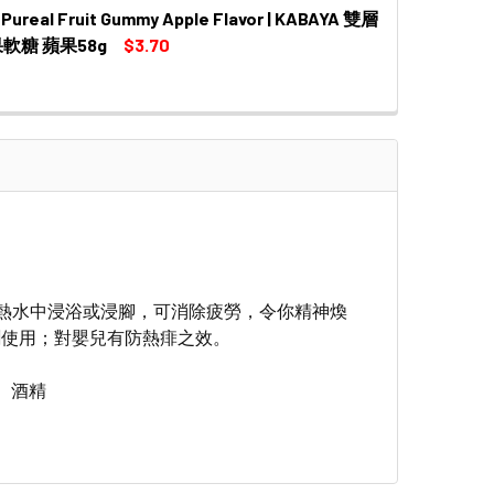
Pureal Fruit Gummy Apple Flavor | KABAYA 雙層
 QUANTITY OF PREMIER FOOD COCONUT MILK FISH MAW 
INCREASE QUANTITY OF PREMIER FOOD COCONUT MILK 
軟糖 蘋果58g
$3.70
 QUANTITY OF KABAYA PUREAL FRUIT GUMMY APPLE FLAV
INCREASE QUANTITY OF KABAYA PUREAL FRUIT GUMMY A
於熱水中浸浴或浸腳，可消除疲勞，令你精神煥
劑使用；對嬰兒有防熱痱之效。
、酒精