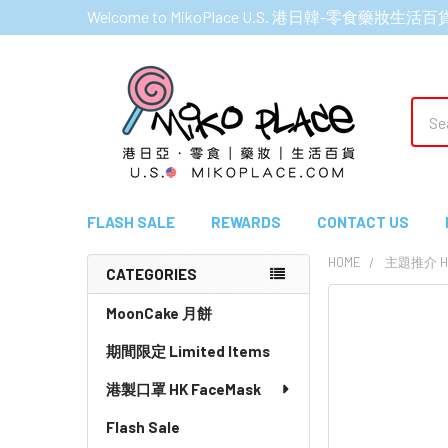
Welcome to MikoPlace U.S. 港日韓-零食藥妝生活百
Sear
FLASH SALE
REWARDS
CONTACT US
HOME
主題推介 HI
CATEGORIES
Sidebar
MoonCake 月餅
期間限定 Limited Items
港製口罩 HK FaceMask
Flash Sale