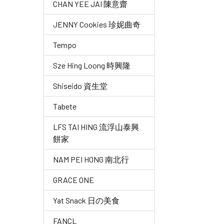
CHAN YEE JAI 陳意齋
JENNY Cookies 珍妮曲奇
Tempo
Sze Hing Loong 時興隆
Shiseido 資生堂
Tabete
LFS TAI HING 流浮山泰興
餅家
NAM PEI HONG 南北行
GRACE ONE
Yat Snack 日の美食
FANCL