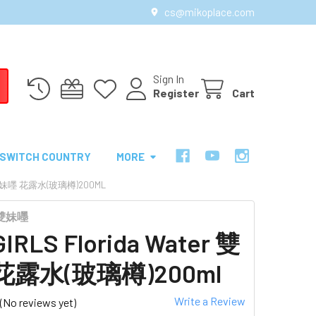
cs@mikoplace.com
Sign In
Register
Cart
SWITCH COUNTRY
MORE
R 雙妹嚜 花露水(玻璃樽)200ML
 雙妹嚜
IRLS Florida Water 雙
花露水(玻璃樽)200ml
Write a Review
(No reviews yet)