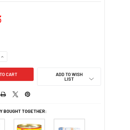
3
 QUANTITY OF TWO GIRLS FLORIDA WATER 雙妹嚜 花露水(玻璃樽
INCREASE QUANTITY OF TWO GIRLS FLORIDA WATER 雙妹嚜
ADD TO WISH
LIST
Y BOUGHT TOGETHER: