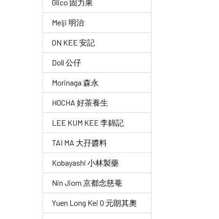
Glico 固力果
Meiji 明治
ON KEE 安記
Doll 公仔
Morinaga 森永
HOCHA 好茶養生
LEE KUM KEE 李錦記
TAI MA 大孖醬料
Kobayashi 小林製藥
Nin Jiom 京都念慈菴
Yuen Long Kei O 元朗其奧