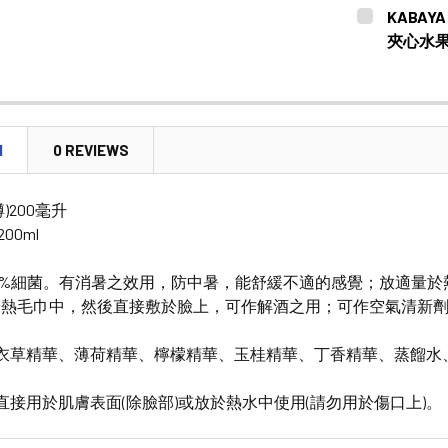
CURRENT
QUANTITY:
KABAYA 
STOCK:
DECREASE
夾心水果
CURRENT
QUANTITY:
STOCK:
DECREASE
N
0 REVIEWS
)200毫升
 200ml
.9%細菌。有消暑之效用，防中暑，能舒緩不適的感覺；放適量
於熱毛巾中，然後直接敷於臉上，可作解酒之用；可作空氣清新
薰衣草精華、薄荷精華、檸檬精華、玉桂精華、丁香精華、蒸餾水
可直接用於肌膚表面(除臉部)或放於熱水中使用(請勿用於傷口上)。