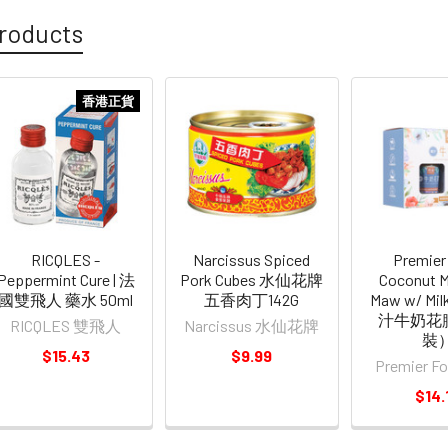
roducts
香港正貨
RICQLES -
Narcissus Spiced
Premier
Peppermint Cure | 法
Pork Cubes 水仙花牌
Coconut M
國雙飛人 藥水 50ml
五香肉丁142G
Maw w/ Mi
汁牛奶花
RICQLES 雙飛人
Narcissus 水仙花牌
裝
$15.43
$9.99
Premier 
$14.