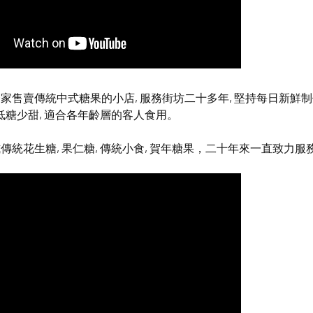
家售賣傳統中式糖果的小店, 服務街坊二十多年, 堅持每日新鮮
且低糖少甜, 適合各年齡層的客人食用。
傳統花生糖, 果仁糖, 傳統小食, 賀年糖果，二十年來一直致力服