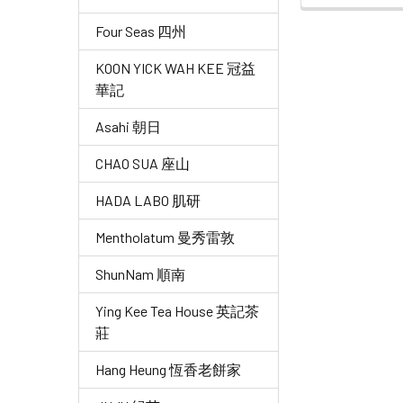
Four Seas 四州
KOON YICK WAH KEE 冠益
華記
Asahi 朝日
CHAO SUA 座山
HADA LABO 肌研
Mentholatum 曼秀雷敦
ShunNam 順南
Ying Kee Tea House 英記茶
莊
Hang Heung 恆香老餅家