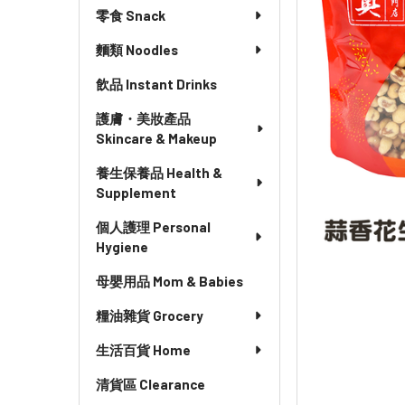
零食 Snack
麵類 Noodles
飲品 Instant Drinks
護膚・美妝產品
Skincare & Makeup
養生保養品 Health &
Supplement
個人護理 Personal
Hygiene
母嬰用品 Mom & Babies
糧油雜貨 Grocery
生活百貨 Home
清貨區 Clearance