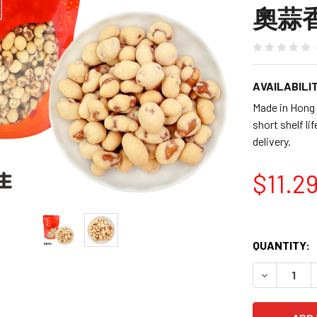
奧蒜香
AVAILABILIT
Made in H
short shelf l
delivery.
$11.2
QUANTITY:
DECREASE