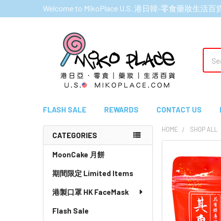
Welcome to MikoPlace U.S. 港日韓-零食藥妝生活百
Sear
FLASH SALE
REWARDS
CONTACT US
HOME
SHOP ALL
CATEGORIES
Sidebar
MoonCake 月餅
期間限定 Limited Items
港製口罩 HK FaceMask
Flash Sale