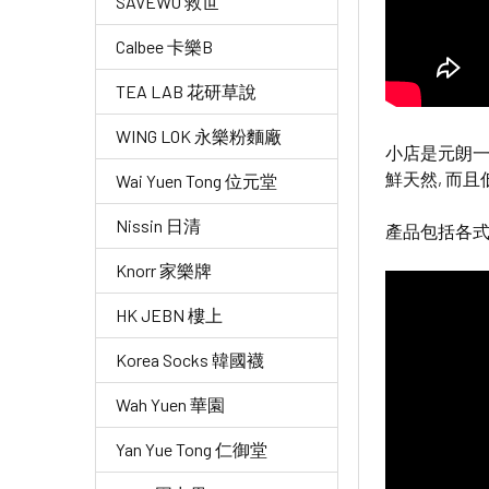
SAVEWO 救世
Calbee 卡樂B
TEA LAB 花研草說
WING LOK 永樂粉麵廠
小店是元朗一
鮮天然, 而
Wai Yuen Tong 位元堂
Nissin 日清
產品包括各式
Knorr 家樂牌
HK JEBN 樓上
Korea Socks 韓國襪
Wah Yuen 華園
Yan Yue Tong 仁御堂