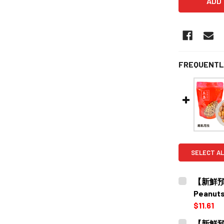
FREQUENTL
SELECT AL
【新鮮預購
Peanut
$11.61
CURRENT
QUANTITY:
【新鮮預購