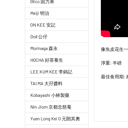
Glico 固力果
Meiji 明治
ON KEE 安記
Doll 公仔
Morinaga 森永
像魚皮花生一
HOCHA 好茶養生
淨重: 半磅
LEE KUM KEE 李錦記
最佳食用期: 
TAI MA 大孖醬料
Kobayashi 小林製藥
Nin Jiom 京都念慈菴
Yuen Long Kei O 元朗其奧