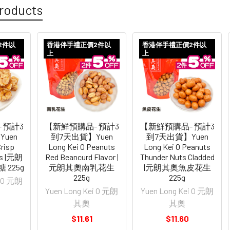
roducts
2件以
香港伴手禮正價2件以
香港伴手禮正價2件以
上
上
 預計3
【新鮮預購品- 預計3
【新鮮預購品- 預計3
uen
到7天出貨】Yuen
到7天出貨】Yuen
Crisp
Long Kei O Peanuts
Long Kei O Peanuts
es |元朗
Red Beancurd Flavor |
Thunder Nuts Cladded
225g
元朗其奧南乳花生
|元朗其奧魚皮花生
225g
225g
i O 元朗
Yuen Long Kei O 元朗
Yuen Long Kei O 元朗
其奧
其奧
$11.61
$11.60