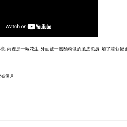
樣, 內裡是一粒花生, 外面被一層麵粉做的脆皮包裹, 加了蒜蓉
約6個月