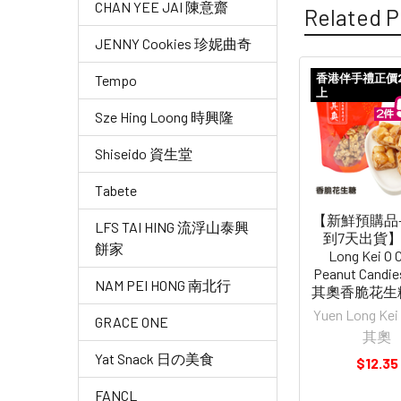
CHAN YEE JAI 陳意齋
Related P
JENNY Cookies 珍妮曲奇
香港伴手禮正價
Tempo
上
Related
Sze Hing Loong 時興隆
Products
Shiseido 資生堂
Tabete
【新鮮預購品-
LFS TAI HING 流浮山泰興
到7天出貨】Y
餅家
Long Kei O 
Peanut Candi
NAM PEI HONG 南北行
其奧香脆花生糖 
Yuen Long Ke
GRACE ONE
其奧
Yat Snack 日の美食
$12.35
FANCL