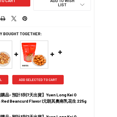
ADD TO WISH
LIST
Y BOUGHT TOGETHER:
L
ADD SELECTED TO CART
品- 預計3到7天出貨】Yuen Long Kei O
s Red Beancurd Flavor |元朗其奧南乳花生 225g
品- 預計3到7天出貨】Yuen Long Kei O