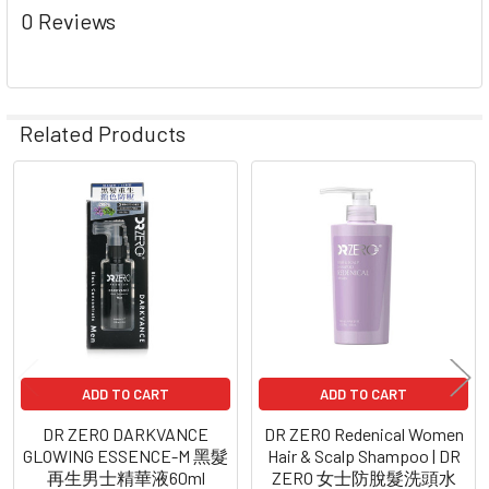
0 Reviews
Related Products
Related
Products
ADD TO CART
ADD TO CART
DR ZERO DARKVANCE
DR ZERO Redenical Women
GLOWING ESSENCE-M 黑髮
Hair & Scalp Shampoo | DR
再生男士精華液60ml
ZERO 女士防脫髮洗頭水