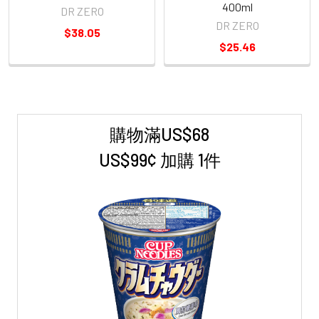
400ml
DR ZERO
DR ZERO
$38.05
$25.46
購物滿US$68
Sidebar
US$99¢ 加購 1件