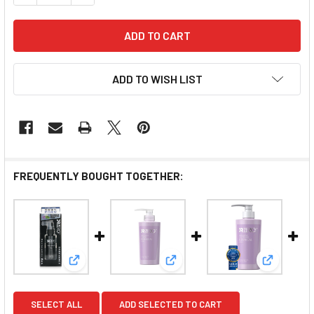
ADD TO WISH LIST
FREQUENTLY BOUGHT TOGETHER:
View: DR ZERO DARKVANCE GLOWING ESS
View: DR ZERO Redenical 
View: DR
SELECT ALL
ADD SELECTED TO CART