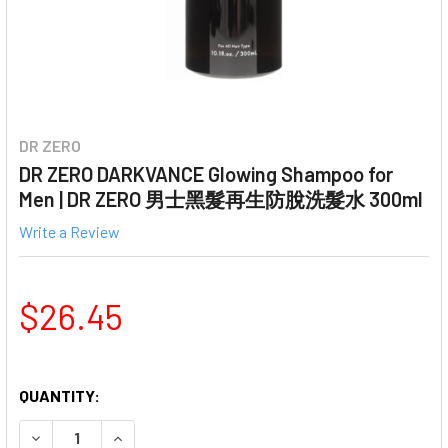
DR ZERO
DR ZERO DARKVANCE Glowing Shampoo for
Men | DR ZERO 男士黑髮再生防脫洗髮水 300ml
Write a Review
$26.45
QUANTITY:
DECREASE QUANTITY OF DR ZERO DARKVANCE GLOWIN
INCREASE QUANTITY OF DR ZERO DARKVAN