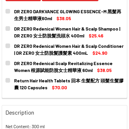
DR ZERO DARKVANCE GLOWING ESSENCE-M 黑髮再
生男士精華液60ml
$38.05
CURRENT
QUANTITY:
DR ZERO Redenical Women Hair & Scalp Shampoo |
STOCK:
DR ZERO 女士防脫髮洗頭水 400ml
$25.46
CURRENT
QUANTITY:
DR ZERO Redenical Women Hair & Scalp Conditioner
STOCK:
DECREASE QUANTITY OF DR ZERO REDENICAL WOMEN H
INCREASE QUANTITY OF DR ZERO REDENICA
| DR ZERO 女士防脫髮護髮素 400mL
$24.90
CURRENT
QUANTITY:
DR ZERO Redenical Scalp Revitalizing Essence
STOCK:
DECREASE QUANTITY OF DR ZERO REDENICAL WOMEN HA
INCREASE QUANTITY OF DR ZERO REDENICAL
Women 根源賦能防脫女士精華液 60ml
$38.05
CURRENT
QUANTITY:
Return Hair Health Tablets 回本 生髮配方 頭髮生髮膠
STOCK:
DECREASE QUANTITY OF DR ZERO REDENICAL SCALP
INCREASE QUANTITY OF DR ZERO REDENIC
囊 120 Capsules
$70.00
CURRENT
QUANTITY:
STOCK:
DECREASE QUANTITY OF RETURN HAIR HEALTH TABL
INCREASE QUANTITY OF RETURN HAIR HE
Description
Net Content: 300 ml