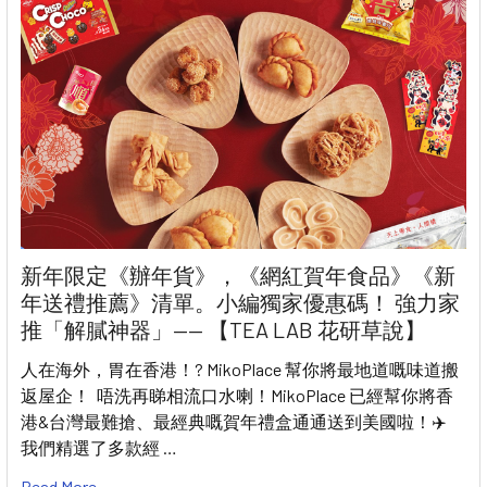
新年限定《辦年貨》，《網紅賀年食品》《新
年送禮推薦》清單。小編獨家優惠碼！ 強力家
推「解膩神器」—— 【TEA LAB 花研草說】
人在海外，胃在香港！? MikoPlace 幫你將最地道嘅味道搬
返屋企！ 唔洗再睇相流口水喇！MikoPlace 已經幫你將香
港&台灣最難搶、最經典嘅賀年禮盒通通送到美國啦！✈️
我們精選了多款經 …
Read More