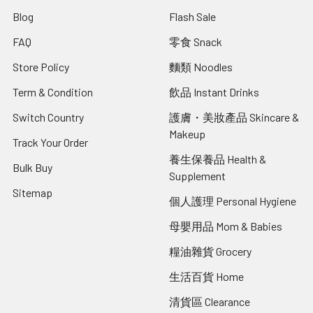
Blog
Flash Sale
FAQ
零食 Snack
Store Policy
麵類 Noodles
Term & Condition
飲品 Instant Drinks
Switch Country
護膚・美妝產品 Skincare &
Makeup
Track Your Order
養生保養品 Health &
Bulk Buy
Supplement
Sitemap
個人護理 Personal Hygiene
母嬰用品 Mom & Babies
糧油雜貨 Grocery
生活百貨 Home
清貨區 Clearance