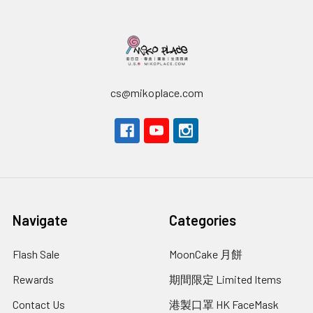
cs@mikoplace.com
Navigate
Categories
Flash Sale
MoonCake 月餅
Rewards
期間限定 Limited Items
Contact Us
港製口罩 HK FaceMask