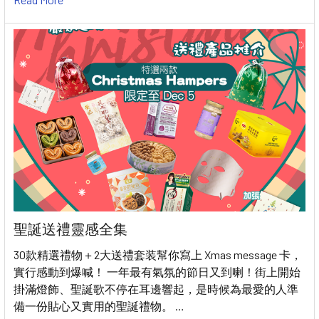
聖誕送禮靈感全集
30款精選禮物＋2大送禮套装幫你寫上 Xmas message 卡，
實行感動到爆喊！ 一年最有氣氛的節日又到喇！街上開始
掛滿燈飾、聖誕歌不停在耳邊響起，是時候為最愛的人準
備一份貼心又實用的聖誕禮物。 …