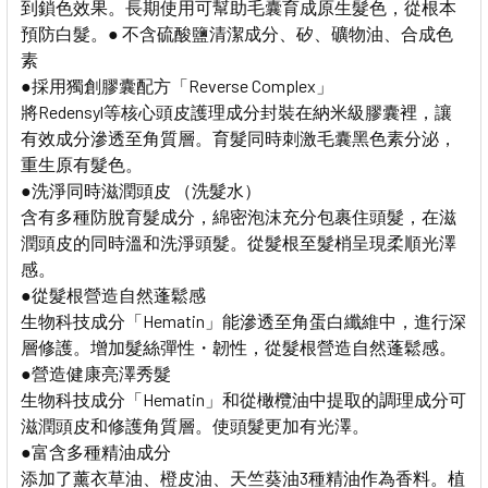
到鎖色效果。長期使用可幫助毛囊育成原生髮色，從根本
預防白髮。● 不含硫酸鹽清潔成分、矽、礦物油、合成色
素
●採用獨創膠囊配方「Reverse Complex」
將Redensyl等核心頭皮護理成分封裝在納米級膠囊裡，讓
有效成分滲透至角質層。育髮同時刺激毛囊黑色素分泌，
重生原有髮色。
●洗淨同時滋潤頭皮 （洗髮水）
含有多種防脫育髮成分，綿密泡沫充分包裹住頭髮，在滋
潤頭皮的同時溫和洗淨頭髮。從髮根至髮梢呈現柔順光澤
感。
●從髮根營造自然蓬鬆感
生物科技成分「Hematin」能滲透至角蛋白纖維中，進行深
層修護。增加髮絲彈性・韌性，從髮根營造自然蓬鬆感。
●營造健康亮澤秀髮
生物科技成分「Hematin」和從橄欖油中提取的調理成分可
滋潤頭皮和修護角質層。使頭髮更加有光澤。
●富含多種精油成分
添加了薰衣草油、橙皮油、天竺葵油3種精油作為香料。植