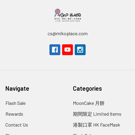
cs@mikoplace.com
Navigate
Categories
Flash Sale
MoonCake 月餅
Rewards
期間限定 Limited Items
Contact Us
港製口罩 HK FaceMask