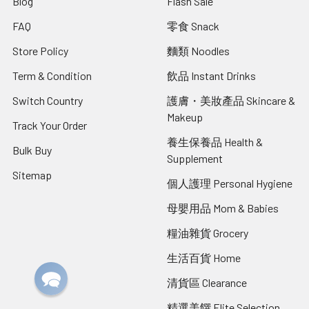
Blog
Flash Sale
FAQ
零食 Snack
Store Policy
麵類 Noodles
Term & Condition
飲品 Instant Drinks
Switch Country
護膚・美妝產品 Skincare &
Makeup
Track Your Order
養生保養品 Health &
Bulk Buy
Supplement
Sitemap
個人護理 Personal Hygiene
母嬰用品 Mom & Babies
糧油雜貨 Grocery
生活百貨 Home
清貨區 Clearance
精選美饌 Elite Selection