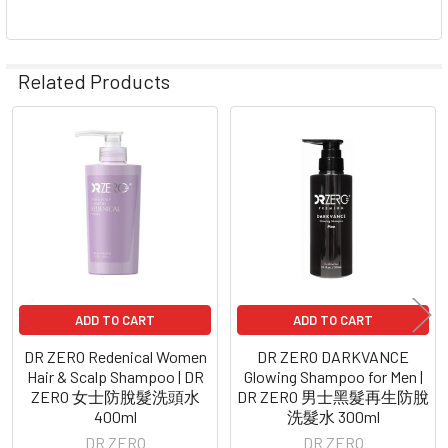
Related Products
Related
Products
ADD TO CART
ADD TO CART
DR ZERO Redenical Women
DR ZERO DARKVANCE
Hair & Scalp Shampoo | DR
Glowing Shampoo for Men |
ZERO 女士防脫髮洗頭水
DR ZERO 男士黑髮再生防脫
400ml
洗髮水 300ml
DR ZERO
DR ZERO