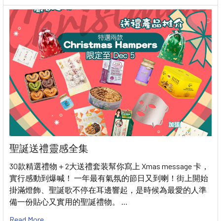
聖誕送禮靈感全集
30款精選禮物＋2大送禮套装幫你寫上 Xmas message 卡，
實行感動到爆喊！ 一年最有氣氛的節日又到喇！街上開始
掛滿燈飾、聖誕歌不停在耳邊響起，是時候為最愛的人準
備一份貼心又實用的聖誕禮物。 …
Read More