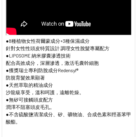
●8種植物女性荷爾蒙成分+3種保濕成分
針對女性性頭皮特質設計 調理女性脫髮專屬配方
●LIPOSOME 納米膠囊滲透技術
配合高效成分，深層滲透，激活毛囊幹細胞
●獲獎瑞士專利防脫成分Redensyl®
防脫育髮效果顯著
●天然萃取的精油成分
沙龍級享受，溫和呵護，遠離乾燥。
●無矽可接觸頭皮配方
潤澤不阻塞頭皮毛孔。
●不含硫酸鹽清潔成分、矽、礦物油、合成色素和羥基苯甲
酸酯。