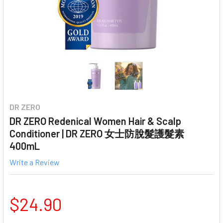
DR ZERO
DR ZERO Redenical Women Hair & Scalp
Conditioner | DR ZERO 女士防脫髮護髮素
400mL
Write a Review
$24.90