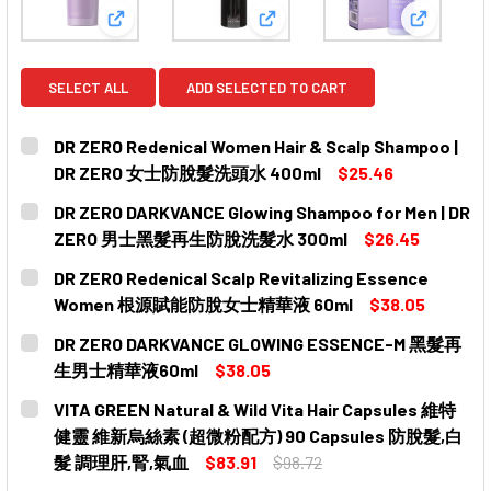
View: DR ZERO Redenical Women Hair & Scal
View: DR ZERO DARKVANCE
View: D
SELECT ALL
ADD SELECTED TO CART
DR ZERO Redenical Women Hair & Scalp Shampoo |
DR ZERO 女士防脫髮洗頭水 400ml
$25.46
CURRENT
QUANTITY:
DR ZERO DARKVANCE Glowing Shampoo for Men | DR
STOCK:
DECREASE QUANTITY OF DR ZERO REDENICAL WOMEN H
INCREASE QUANTITY OF DR ZERO REDENICA
ZERO 男士黑髮再生防脫洗髮水 300ml
$26.45
CURRENT
QUANTITY:
DR ZERO Redenical Scalp Revitalizing Essence
STOCK:
DECREASE QUANTITY OF DR ZERO DARKVANCE GLOWIN
INCREASE QUANTITY OF DR ZERO DARKVAN
Women 根源賦能防脫女士精華液 60ml
$38.05
CURRENT
QUANTITY:
DR ZERO DARKVANCE GLOWING ESSENCE-M 黑髮再
STOCK:
DECREASE QUANTITY OF DR ZERO REDENICAL SCALP
INCREASE QUANTITY OF DR ZERO REDENIC
生男士精華液60ml
$38.05
CURRENT
QUANTITY:
VITA GREEN Natural & Wild Vita Hair Capsules 維特
STOCK:
健靈 維新烏絲素 (超微粉配方) 90 Capsules 防脫髮,白
髮 調理肝,腎,氣血
$83.91
$98.72
CURRENT
QUANTITY: