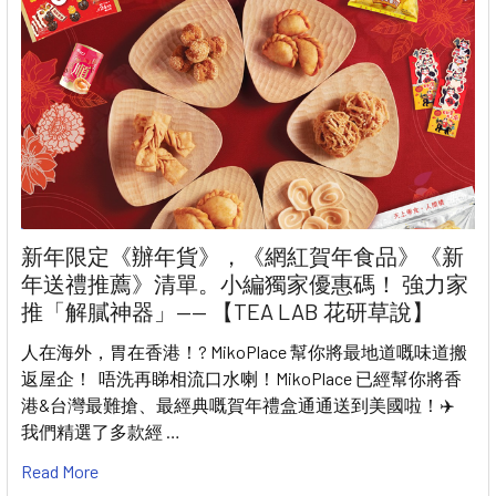
新年限定《辦年貨》，《網紅賀年食品》《新
年送禮推薦》清單。小編獨家優惠碼！ 強力家
推「解膩神器」—— 【TEA LAB 花研草說】
人在海外，胃在香港！? MikoPlace 幫你將最地道嘅味道搬
返屋企！ 唔洗再睇相流口水喇！MikoPlace 已經幫你將香
港&台灣最難搶、最經典嘅賀年禮盒通通送到美國啦！✈️
我們精選了多款經 …
Read More