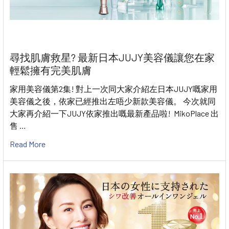
尋找肌膚救星? 最新日本JUJY美容儀讓您在家
輕鬆擁有完美肌膚
家用美容儀第2集! 對上一次同大家介紹左日本JUJY嘅家用
美容儀之後，依家已經推出左唔少新款美容儀。 今次就同
大家再介紹一下JUJY依家推出嘅最新產品啦! MikoPlace 出
售 …
Read More