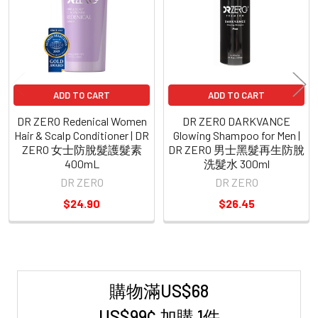
Products
ADD TO CART
ADD TO CART
DR ZERO Redenical Women
DR ZERO DARKVANCE
Hair & Scalp Conditioner | DR
Glowing Shampoo for Men |
ZERO 女士防脫髮護髮素
DR ZERO 男士黑髮再生防脫
400mL
洗髮水 300ml
DR ZERO
DR ZERO
$24.90
$26.45
購物滿US$68
Sidebar
US$99¢ 加購 1件