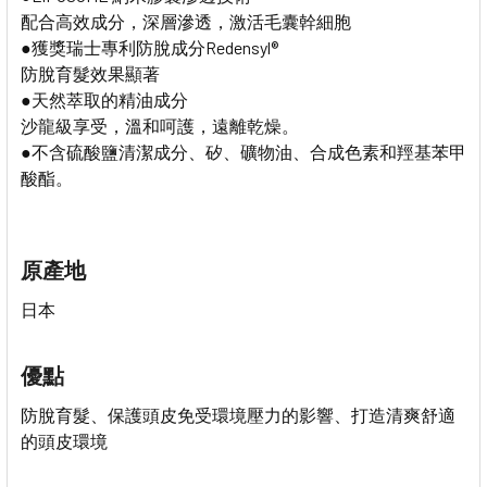
配合高效成分，深層滲透，激活毛囊幹細胞
●獲獎瑞士專利防脫成分Redensyl®
防脫育髮效果顯著
●天然萃取的精油成分
沙龍級享受，溫和呵護，遠離乾燥。
●不含硫酸鹽清潔成分、矽、礦物油、合成色素和羥基苯甲
酸酯。
原產地
日本
優點
防脫育髮、保護頭皮免受環境壓力的影響、打造清爽舒適
的頭皮環境