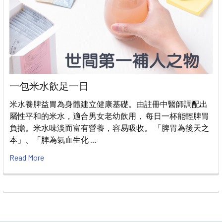
一包米水飲足一日
米水養脾益胃為身體建立健康基礎。由註冊中醫師調配出
屬性平和的米水，適合男女老幼飲用， 每日一杯能輕脾胃
負擔。米水味淡而富有營養，容易吸收。 「脾胃為後天之
本」、「脾為氣血生化 …
Read More