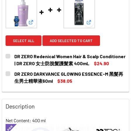
View: DR ZERO Redenical Women Hair & Scalp
View: DR ZERO 
SELECT ALL
ADD SELECTED TO CART
DR ZERO Redenical Women Hair & Scalp Conditioner
| DR ZERO 女士防脫髮護髮素 400mL
$24.90
CURRENT
QUANTITY:
DR ZERO DARKVANCE GLOWING ESSENCE-M 黑髮再
STOCK:
DECREASE QUANTITY OF DR ZERO REDENICAL WOMEN HA
INCREASE QUANTITY OF DR ZERO REDENICAL
生男士精華液60ml
$38.05
CURRENT
QUANTITY:
STOCK:
Description
Net Content: 400 ml