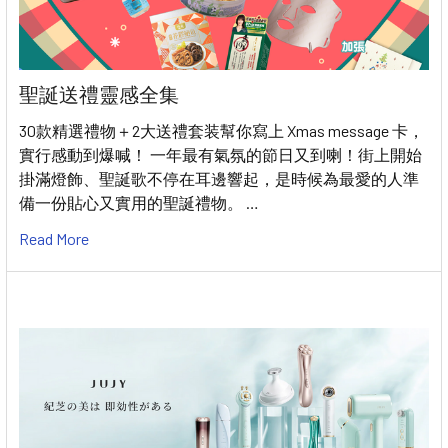
聖誕送禮靈感全集
30款精選禮物＋2大送禮套装幫你寫上 Xmas message 卡，
實行感動到爆喊！ 一年最有氣氛的節日又到喇！街上開始
掛滿燈飾、聖誕歌不停在耳邊響起，是時候為最愛的人準
備一份貼心又實用的聖誕禮物。 …
Read More