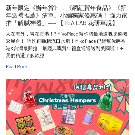
新年限定《辦年貨》，《網紅賀年食品》《新
年送禮推薦》清單。小編獨家優惠碼！ 強力家
推「解膩神器」—— 【TEA LAB 花研草說】
人在海外，胃在香港！? MikoPlace 幫你將最地道嘅味道搬
返屋企！ 唔洗再睇相流口水喇！MikoPlace 已經幫你將香
港&台灣最難搶、最經典嘅賀年禮盒通通送到美國啦！✈️
我們精選了多款經 …
Read More