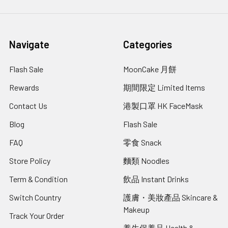
Navigate
Categories
Flash Sale
MoonCake 月餅
Rewards
期間限定 Limited Items
Contact Us
港製口罩 HK FaceMask
Blog
Flash Sale
FAQ
零食 Snack
Store Policy
麵類 Noodles
Term & Condition
飲品 Instant Drinks
Switch Country
護膚・美妝產品 Skincare &
Makeup
Track Your Order
養生保養品 Health &