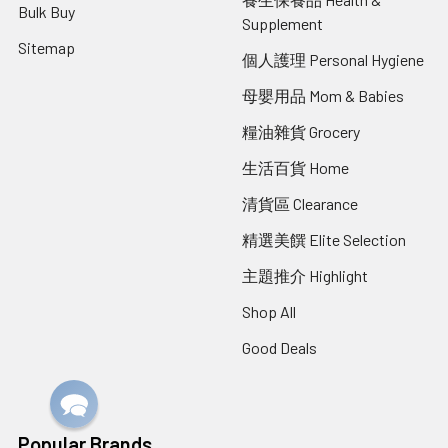
Bulk Buy
Supplement
Sitemap
個人護理 Personal Hygiene
母嬰用品 Mom & Babies
糧油雜貨 Grocery
生活百貨 Home
清貨區 Clearance
精選美饌 Elite Selection
主題推介 Highlight
Shop All
Good Deals
Popular Brands