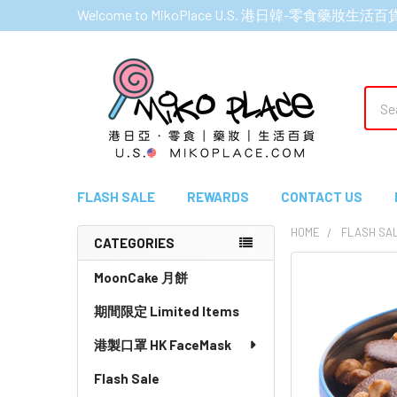
Welcome to MikoPlace U.S. 港日韓-零食藥妝生活百
Sear
FLASH SALE
REWARDS
CONTACT US
HOME
FLASH SA
CATEGORIES
Sidebar
MoonCake 月餅
期間限定 Limited Items
港製口罩 HK FaceMask
Flash Sale