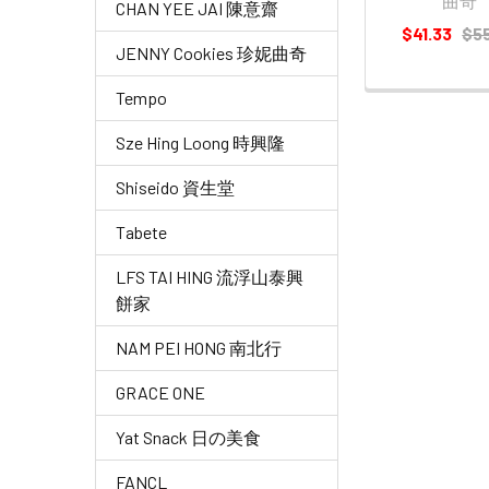
曲奇
CHAN YEE JAI 陳意齋
$41.33
$5
JENNY Cookies 珍妮曲奇
Tempo
Sze Hing Loong 時興隆
Shiseido 資生堂
Tabete
LFS TAI HING 流浮山泰興
餅家
NAM PEI HONG 南北行
GRACE ONE
Yat Snack 日の美食
FANCL