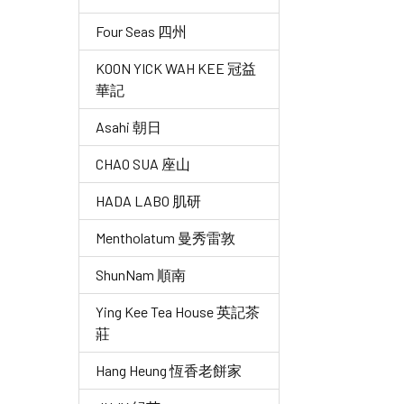
Four Seas 四州
KOON YICK WAH KEE 冠益
華記
Asahi 朝日
CHAO SUA 座山
HADA LABO 肌研
Mentholatum 曼秀雷敦
ShunNam 順南
Ying Kee Tea House 英記茶
莊
Hang Heung 恆香老餅家