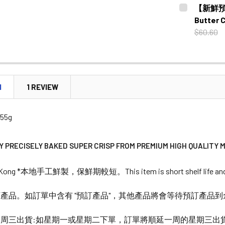
CURRENT
QUANTITY:
【新鮮預購
STOCK:
DECREASE
Butter
$60.60
CURRENT
QUANTITY:
STOCK:
DECREASE
N
1 REVIEW
255g
Y PRECISELY BAKED SUPER CRISP FROM PREMIUM HIGH QUALITY
 Kong *本地手工鮮製，保鮮期較短。This item is short shelf life and we 
產品。如訂單中含有 "預訂產品"，其他產品將會等待預訂產品
周三出貨:如星期一或星期二下單，訂單將順延一周的星期三出