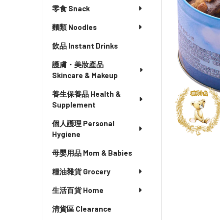
零食 Snack
麵類 Noodles
飲品 Instant Drinks
護膚・美妝產品
Skincare & Makeup
養生保養品 Health &
Supplement
個人護理 Personal
Hygiene
母嬰用品 Mom & Babies
糧油雜貨 Grocery
生活百貨 Home
清貨區 Clearance