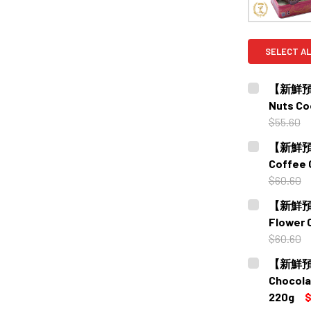
SELECT AL
【新鮮預購
Nuts C
$55.60
CURRENT
QUANTITY:
【新鮮預購
STOCK:
DECREASE
Coffee
$60.60
CURRENT
QUANTITY:
【新鮮預購
STOCK:
DECREASE
Flower
$60.60
CURRENT
QUANTITY:
【新鮮預購
STOCK:
DECREASE
Chocol
220g
$