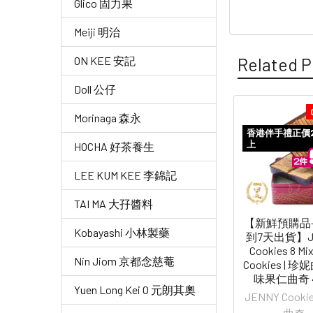
Glico 固力果
Meiji 明治
Related P
ON KEE 安記
Doll 公仔
Morinaga 森永
Related
香港伴手禮正價
上
HOCHA 好茶養生
Products
LEE KUM KEE 李錦記
TAI MA 大孖醬料
【新鮮預購品-
Kobayashi 小林製藥
到7天出貨】J
Cookies 8 Mi
Nin Jiom 京都念慈菴
Cookies | 
味果仁曲奇 4
Yuen Long Kei O 元朗其奧
JENNY Cook